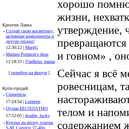
хорошо помню 
жизни, нехватк
Креатив Лавка
утверждение, ч
·
Создай свою косметику:
активные компоненты и
превращаются 
другие опции!
12:30:22 |
MargG
и говном» , он
·
Madam Pompon's shop
12:18:33 |
Vladkina_mama
Сейчас я всё 
[
перейти на форум
]
ровесницам, т
Купи-продай
·
Сникерсы
настораживают
17:24:54 |
Leeeeen
телом и напо
·
Отдам БЕСПЛАТНО
17:52:05 |
double_lucky
содержанием ж
·
Куртки на весну, платья
S-M, Сапоги 37-40р.