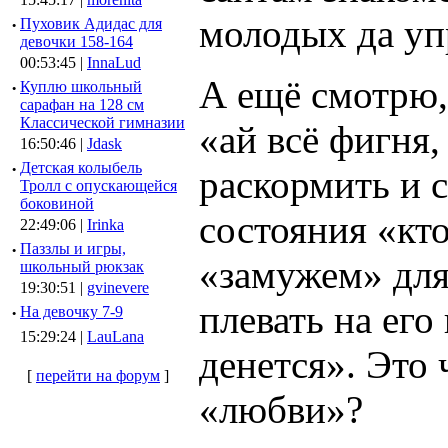
молодых да у
·
Пуховик Адидас для
девочки 158-164
00:53:45 |
InnaLud
А ещё смотрю, 
·
Куплю школьный
сарафан на 128 см
Классической гимназии
«ай всё фигня
16:50:46 |
Jdask
·
Детская колыбель
раскормить и с
Тролл с опускающейся
боковиной
состояния «кто
22:49:06 |
Irinka
·
Паззлы и игры,
«замужем» для 
школьный рюкзак
19:30:51 |
gvinevere
плевать на его
·
Hа девочку 7-9
15:29:24 |
LauLana
денется». Это
[
перейти на форум
]
«любви»?