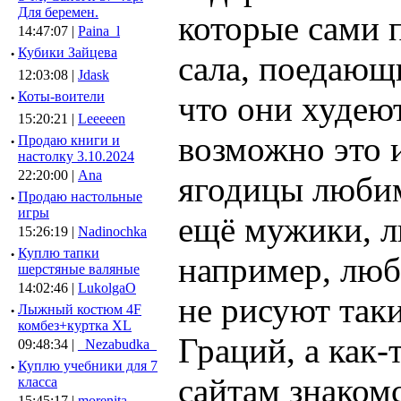
Для беремен.
которые сами 
14:47:07 |
Paina_l
·
Кубики Зайцева
сала, поедающ
12:03:08 |
Jdask
·
Коты-воители
что они худею
15:20:21 |
Leeeeen
возможно это 
·
Продаю книги и
настолку 3.10.2024
22:20:00 |
Ana
ягодицы люби
·
Продаю настольные
игры
ещё мужики, л
15:26:19 |
Nadinochka
·
Куплю тапки
например, люб
шерстяные валяные
14:02:46 |
LukolgaO
не рисуют так
·
Лыжный костюм 4F
комбез+куртка XL
Граций, а как-
09:48:34 |
_Nezabudka_
·
Куплю учебники для 7
сайтам знакомс
класса
15:45:17 |
morenita