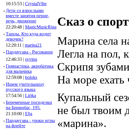
10:15:53 |
CrystalVibe
·
Дети со взрослыми
вместе занятия пение,
Сказ о спорт
речь, движение
22:20:48 |
MagicMusicRiga
·
Танцы. Кто куда водит
Марина села на
девочек?
12:20:11 |
marina21
Легла на пол, к
·
Пардаугава - Рисование
12:46:33 |
svvipu
Скрипя зубами,
·
Гимнастика, акробатика
для мальчика
На море ехать 
12:59:08 |
boloks
·
Ищем учительницу
русского языка
Купальный сезо
17:54:56 |
Lirika
·
Беременные посиделки
не был твоим д
на Бривибас, 195.
21:10:00 |
Elja
«марина».
·
Пардаугава - уроки игры
на флейте