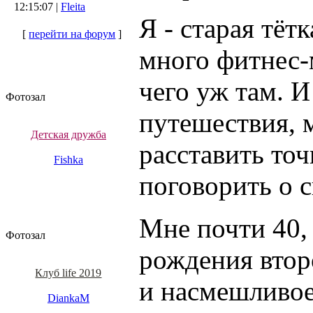
12:15:07 |
Fleita
Я - старая тёт
[
перейти на форум
]
много фитнес-
чего уж там. И
Фотозал
путешествия, 
Детская дружба
расставить то
Fishka
поговорить о с
Мне почти 40, 
Фотозал
рождения втор
Клуб life 2019
и насмешливое
DiankaM