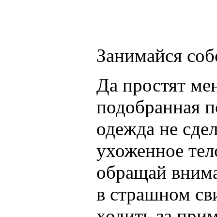
Занимайся соб
Да простят ме
подобранная п
одежда не сде
ухоженное тел
обращай внима
в страшном св
ходить за при