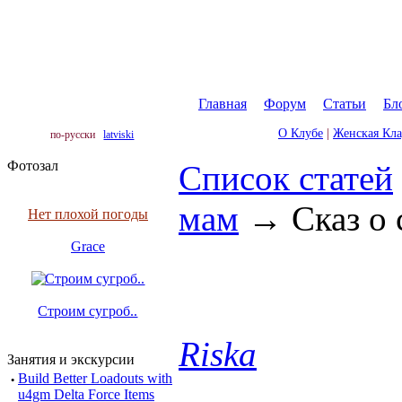
Главная
|
Форум
|
Статьи
|
Бл
О Клубе
|
Женская Кл
по-русски
latviski
Фотозал
Список статей
мам
→
Сказ о 
Нет плохой погоды
Grace
Строим сугроб..
Riska
Занятия и экскурсии
·
Build Better Loadouts with
u4gm Delta Force Items