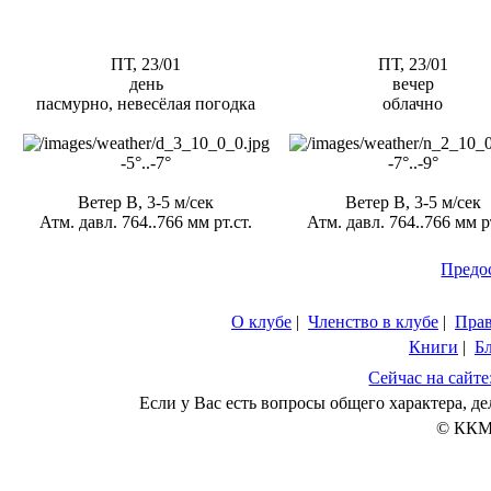
ПТ, 23/01
ПТ, 23/01
день
вечер
пасмурно, невесёлая погодка
облачно
-5°..-7°
-7°..-9°
Ветер В, 3-5 м/сек
Ветер В, 3-5 м/сек
Атм. давл. 764..766 мм рт.ст.
Атм. давл. 764..766 мм рт
Предо
О клубе
|
Членство в клубе
|
Пра
Книги
|
Б
Сейчас на сайте
Если у Вас есть вопросы общего характера, 
© ККМ