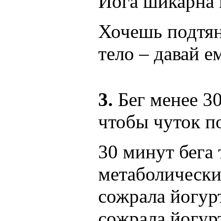
Йога шикарна и
Хочешь подтян
тело – давай е
3.
Бег менее 30
чтобы чуток п
30 минут бега 
метаболически
сожрала йогурт
сожрала йогурт