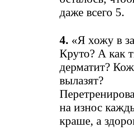
даже всего 5.
4.
«Я хожу в за
Круто? А как 
дерматит? Кож
вылазят?
Перетренирован
на износ кажд
краше, а здоро