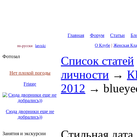
Главная
|
Форум
|
Статьи
|
Бл
О Клубе
|
Женская Кл
по-русски
latviski
Фотозал
Список статей
личности
→
К
Нет плохой погоды
Frigge
2012
→
blueye
Сюда дворники еще не
добрались))
Стильная дата
Занятия и экскурсии