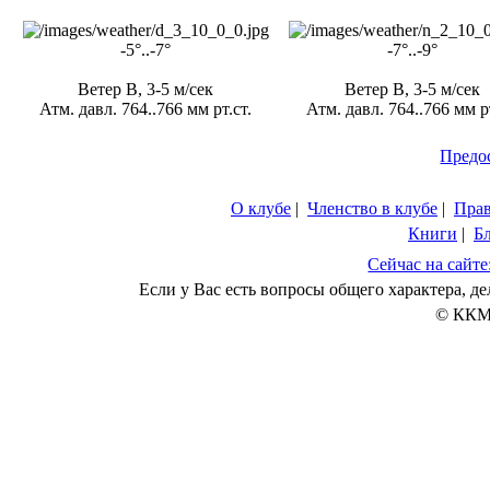
-5°..-7°
-7°..-9°
Ветер В, 3-5 м/сек
Ветер В, 3-5 м/сек
Атм. давл. 764..766 мм рт.ст.
Атм. давл. 764..766 мм рт
Предо
О клубе
|
Членство в клубе
|
Пра
Книги
|
Б
Сейчас на сайте
Если у Вас есть вопросы общего характера, 
© ККМ