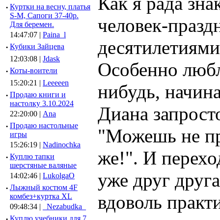
Как я рада зна
·
Куртки на весну, платья
S-M, Сапоги 37-40р.
человек-празд
Для беремен.
14:47:07 |
Paina_l
десятилетиями,
·
Кубики Зайцева
12:03:08 |
Jdask
Особенно любл
·
Коты-воители
15:20:21 |
Leeeeen
нибудь, начина
·
Продаю книги и
настолку 3.10.2024
Диана запрост
22:20:00 |
Ana
·
Продаю настольные
"Можешь не пр
игры
15:26:19 |
Nadinochka
же!". И перехо
·
Куплю тапки
шерстяные валяные
уже друг друг
14:02:46 |
LukolgaO
·
Лыжный костюм 4F
вдоволь практи
комбез+куртка XL
09:48:34 |
_Nezabudka_
·
Куплю учебники для 7