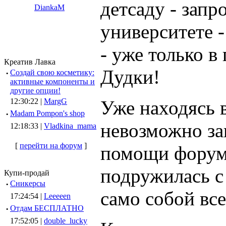
детсаду - запр
DiankaM
университете -
- уже только в
Креатив Лавка
Дудки!
·
Создай свою косметику:
активные компоненты и
другие опции!
Уже находясь 
12:30:22 |
MargG
·
Madam Pompon's shop
невозможно за
12:18:33 |
Vladkina_mama
[
перейти на форум
]
помощи форума
подружилась с
Купи-продай
·
Сникерсы
само собой все
17:24:54 |
Leeeeen
·
Отдам БЕСПЛАТНО
17:52:05 |
double_lucky