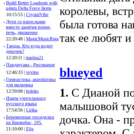
·
Build Better Loadouts with
королевы, встр
u4gm Delta Force Items
10:15:53 |
CrystalVibe
была готова н
·
Дети со взрослыми
вместе занятия пение,
речь, движение
так ее любят и
22:20:48 |
MagicMusicRiga
·
Танцы. Кто куда водит
девочек?
12:20:11 |
marina21
·
Пардаугава - Рисование
blueyed
12:46:33 |
svvipu
·
Гимнастика, акробатика
для мальчика
1.
С Дианой по
12:59:08 |
boloks
·
Ищем учительницу
малышовой тусо
русского языка
17:54:56 |
Lirika
дочка. Она - 
·
Беременные посиделки
на Бривибас, 195.
21:10:00 |
Elja
характером. С 