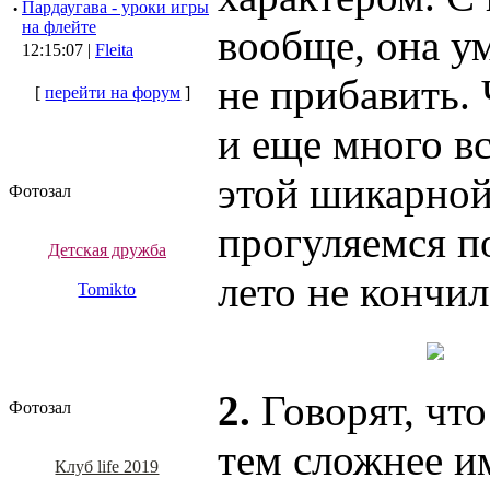
·
Пардаугава - уроки игры
на флейте
вообще, она ум
12:15:07 |
Fleita
не прибавить. 
[
перейти на форум
]
и еще много вс
этой шикарной
Фотозал
прогуляемся п
Детская дружба
лето не кончил
Tomikto
2.
Говорят, чт
Фотозал
тем сложнее им
Клуб life 2019