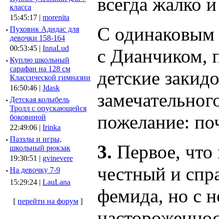
всегда жалко и
класса
15:45:17 |
morenita
С одинаковым 
·
Пуховик Адидас для
девочки 158-164
00:53:45 |
InnaLud
с Дианчиком, 
·
Куплю школьный
сарафан на 128 см
детские закидо
Классической гимназии
16:50:46 |
Jdask
замечательного
·
Детская колыбель
Тролл с опускающейся
пожелание: по
боковиной
22:49:06 |
Irinka
·
Паззлы и игры,
3.
Первое, что 
школьный рюкзак
19:30:51 |
gvinevere
честный и спр
·
Hа девочку 7-9
15:29:24 |
LauLana
фемида, но с
[
перейти на форум
]
настороженнос