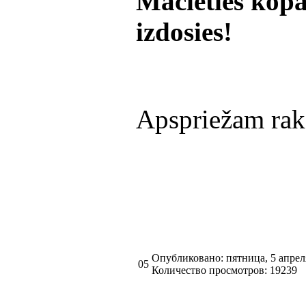
Mācieties kopā
izdosies!
Apspriežam ra
Опубликовано: пятница, 5 апрел
05
Количество просмотров: 19239