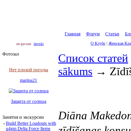
Главная
|
Форум
|
Статьи
|
Бл
О Клубе
|
Женская Кл
по-русски
latviski
Фотозал
Список статей
sākums
→
Zīdī
Нет плохой погоды
marina21
Защита от солнца
Diāna Makedo
Занятия и экскурсии
·
Build Better Loadouts with
zīdīšanas kons
u4gm Delta Force Items