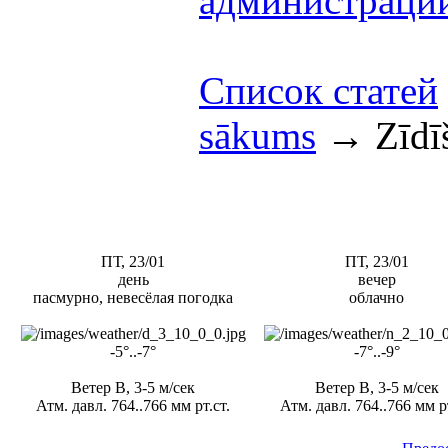
администраци
Список статей
sākums
→
Zīdī
ПТ, 23/01
ПТ, 23/01
день
вечер
пасмурно, невесёлая погодка
облачно
-5°..-7°
-7°..-9°
Ветер В, 3-5 м/сек
Ветер В, 3-5 м/сек
Атм. давл. 764..766 мм рт.ст.
Атм. давл. 764..766 мм рт