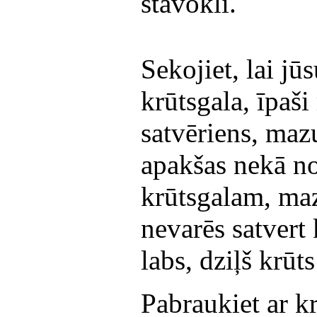
stāvokli.
Sekojiet, lai jūs
krūtsgala, īpaši 
satvēriens, maz
apakšas nekā no
krūtsgalam, maz
nevarēs satvert 
labs, dziļš krūts
Pabraukiet ar k