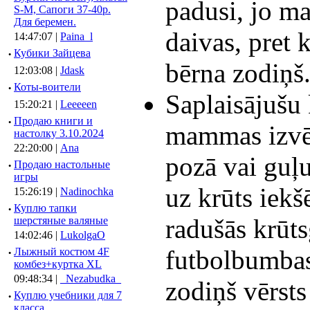
padusi, jo ma
S-M, Сапоги 37-40р.
Для беремен.
daivas, pret 
14:47:07 |
Paina_l
·
Кубики Зайцева
bērna zodiņš
12:03:08 |
Jdask
·
Коты-воители
Saplaisājušu 
15:20:21 |
Leeeeen
·
Продаю книги и
mammas izvēl
настолку 3.10.2024
22:20:00 |
Ana
pozā vai guļu
·
Продаю настольные
игры
uz krūts iekš
15:26:19 |
Nadinochka
·
Куплю тапки
radušās krūts
шерстяные валяные
14:02:46 |
LukolgaO
futbolbumbas
·
Лыжный костюм 4F
комбез+куртка XL
09:48:34 |
_Nezabudka_
zodiņš vērsts 
·
Куплю учебники для 7
класса