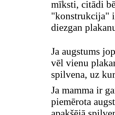
mīksti, citādi b
"konstrukcija" 
diezgan plakanu
Ja augstums jop
vēl vienu plaka
spilvena, uz kur
Ja mamma ir ga
piemērota augstu
apakšējā spilve