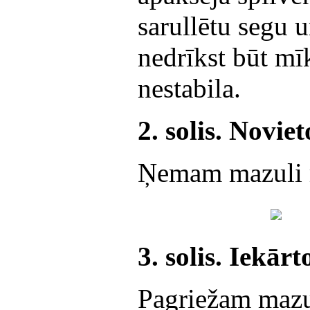
sarullētu segu u
nedrīkst būt mīk
nestabila.
2. solis. Novie
Ņemam mazuli r
3. solis. Iekār
Pagriežam mazul