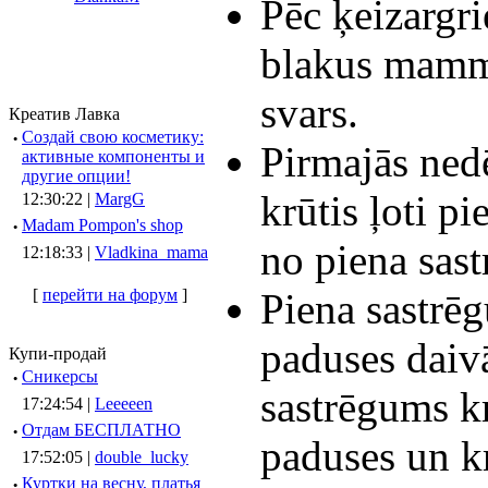
Pēc ķeizargri
blakus mamm
svars.
Креатив Лавка
·
Создай свою косметику:
Pirmajās ned
активные компоненты и
другие опции!
krūtis ļoti pi
12:30:22 |
MargG
·
Madam Pompon's shop
no piena sas
12:18:33 |
Vladkina_mama
Piena sastrēg
[
перейти на форум
]
paduses daivā
Купи-продай
·
Сникерсы
sastrēgums kr
17:24:54 |
Leeeeen
·
Отдам БЕСПЛАТНО
paduses un kr
17:52:05 |
double_lucky
·
Куртки на весну, платья