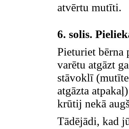
atvērtu mutīti.
6. solis. Pieli
Pieturiet bērna 
varētu atgāzt g
stāvoklī (mutīte
atgāzta atpakaļ
krūtij nekā aug
Tādējādi, kad jū