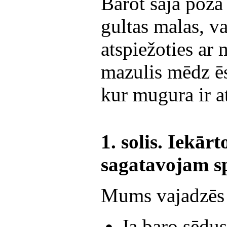
Barot šajā pozā 
gultas malas, va
atspiežoties ar 
mazulis mēdz ēst
kur mugura ir at
1. solis. Iekār
sagatavojam sp
Mums vajadzēs 
Ja baro sēdu