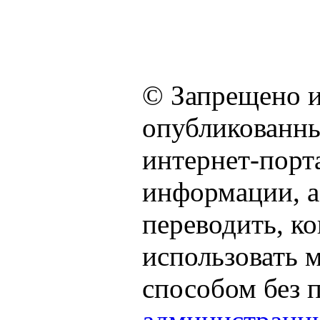
© Запрещено и
опубликованны
интернет-порта
информации, а
переводить, к
использовать
способом без 