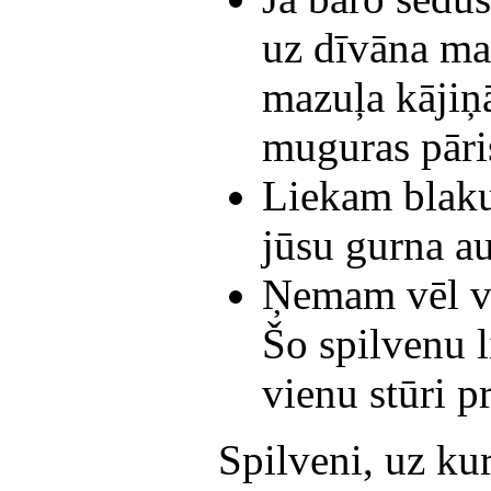
uz dīvāna mal
mazuļa kājiņā
muguras pāri
Liekam blaku
jūsu gurna a
Ņemam vēl vi
Šo spilvenu 
vienu stūri 
Spilveni, uz ku