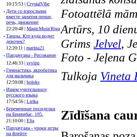
10:15:53 |
CrystalVibe
Fotoattēlā mām
·
Дети со взрослыми
вместе занятия пение,
речь, движение
Artūrs, 10 di
22:20:48 |
MagicMusicRiga
·
Танцы. Кто куда водит
Grims
Jelvel
, J
девочек?
12:20:11 |
marina21
Foto - Jeļena G
·
Пардаугава - Рисование
12:46:33 |
svvipu
·
Гимнастика, акробатика
Tulkoja
Vineta
для мальчика
12:59:08 |
boloks
·
Ищем учительницу
русского языка
17:54:56 |
Lirika
·
Беременные посиделки
Zīdīšana caur
на Бривибас, 195.
21:10:00 |
Elja
·
Пардаугава - уроки игры
Barošanas poza 
на флейте