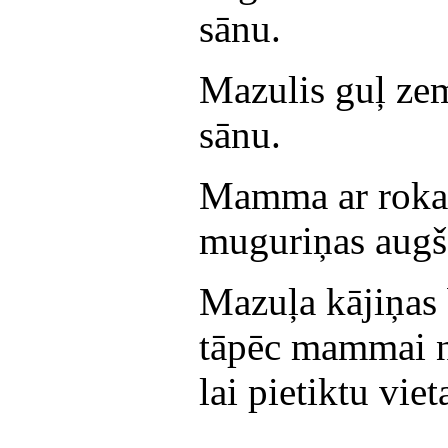
sānu.
Mazulis guļ z
sānu.
Mamma ar rokas
muguriņas augš
Mazuļa kājiņas
tāpēc mammai n
lai pietiktu vie