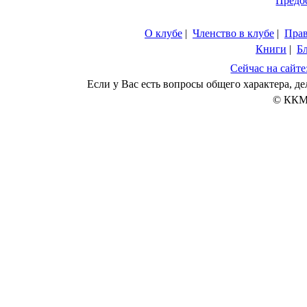
Предо
О клубе
|
Членство в клубе
|
Пра
Книги
|
Б
Сейчас на сайте
Если у Вас есть вопросы общего характера, 
© ККМ