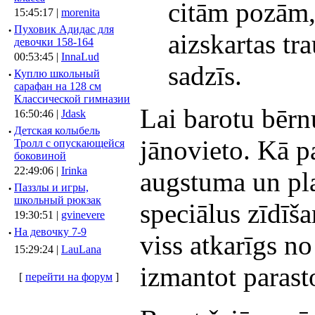
citām pozām, 
15:45:17 |
morenita
·
Пуховик Адидас для
aizskartas tr
девочки 158-164
00:53:45 |
InnaLud
sadzīs.
·
Куплю школьный
сарафан на 128 см
Классической гимназии
Lai barotu bērn
16:50:46 |
Jdask
·
Детская колыбель
jānovieto. Kā p
Тролл с опускающейся
боковиной
22:49:06 |
Irinka
augstuma un pla
·
Паззлы и игры,
школьный рюкзак
speciālus zīdīša
19:30:51 |
gvinevere
·
Hа девочку 7-9
viss atkarīgs n
15:29:24 |
LauLana
izmantot parast
[
перейти на форум
]