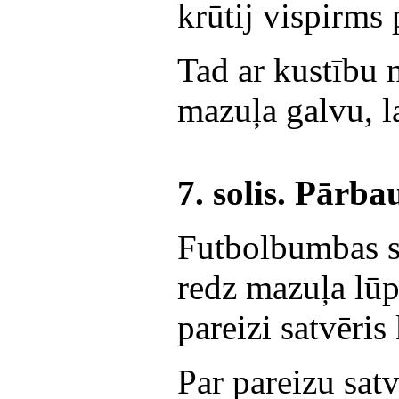
krūtij vispirms
Tad ar kustību 
mazuļa galvu, la
7. solis. Pārb
Futbolbumbas sa
redz mazuļa lūp
pareizi satvēris 
Par pareizu satv