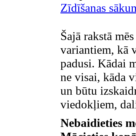
Zīdīšanas sāku
Šajā rakstā mēs
variantiem, kā v
padusi. Kādai ma
ne visai, kāda v
un būtu izskaidr
viedokļiem, dali
Nebaidieties m