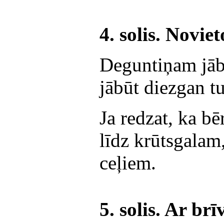
4. solis. Novie
Deguntiņam jāb
jābūt diezgan t
Ja redzat, ka b
līdz krūtsgalam,
ceļiem.
5. solis. Ar br