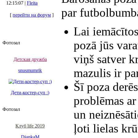
12:15:07 |
Fleita
par futbolbumba
[
перейти на форум
]
Lai iemācītos
pozā jūs vara
Фотозал
viņš satver kr
Детская дружба
mazulis ir par
snusmumrik
Šī poza derē
Дети-костер-суп :)
problēmas ar 
Фотозал
un neiznēsāt
ļoti lielas kr
Клуб life 2019
DiankaM