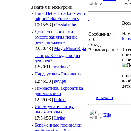
Занятия и экскурсии
·
Build Better Loadouts with
u4gm Delta Force Items
Всем
10:15:53 |
CrystalVibe
·
Дети со взрослыми
Нам 
Сообщения:
вместе занятия пение,
http
216
речь, движение
Откуда:
22:20:48 |
MagicMusicRiga
То е
Вецмилгравис
прим
·
Танцы. Кто куда водит
пере
девочек?
12:20:11 |
marina21
·
Пардаугава - Рисование
про 
вооб
12:46:33 |
svvipu
детк
·
Гимнастика, акробатика
для мальчика
в начало
12:59:08 |
boloks
·
Ищем учительницу
русского языка
Elja
17:54:56 |
Lirika
·
Беременные посиделки
на Бривибас, 195.