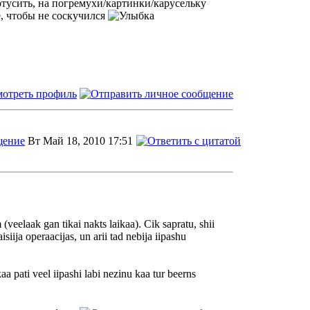
отусить, на погремухи/картинки/карусельку
е, чтобы не соскучился
Вт Май 18, 2010 17:51
(veelaak gan tikai nakts laikaa). Cik sapratu, shii
iija operaacijas, un arii tad nebija iipashu
aa pati veel iipashi labi nezinu kaa tur beerns