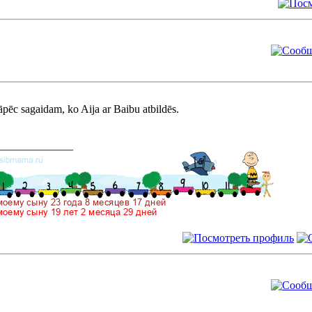
āpēc sagaidam, ko Aija ar Baibu atbildēs.
______________