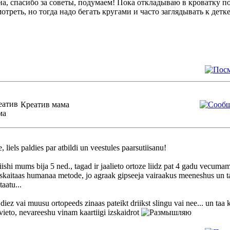
а, спасибо за советы, подумаем! Пока откладываю в кроватку п
отреть, но тогда надо бегать кругами и часто заглядывать к детк
Креатив мама
, liels paldies par atbildi un veestules paarsutiisanu!
ishi mums bija 5 ned., tagad ir jaalieto ortoze liidz pat 4 gadu vecumam 
 skaitaas humanaa metode, jo agraak gipseeja vairaakus meeneshus un tais
taatu...
iez vai muusu ortopeeds zinaas pateikt driikst slingu vai nee... un taa k
evieto, nevareeshu vinam kaartiigi izskaidrot