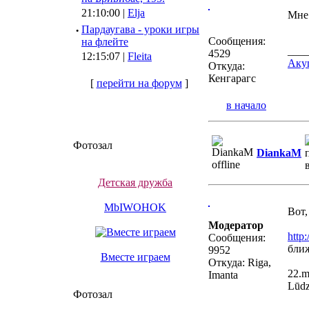
21:10:00 |
Elja
Мне 
·
Пардаугава - уроки игры
Сообщения:
на флейте
___
4529
12:15:07 |
Fleita
Акуш
Откуда:
Кенгарагс
[
перейти на форум
]
в начало
Фотозал
DiankaM
Детская дружба
MbIWOHOK
Вот,
Модератор
http
Сообщения:
бли
9952
Вместе играем
Откуда: Riga,
22.m
Imanta
Lūdz
Фотозал