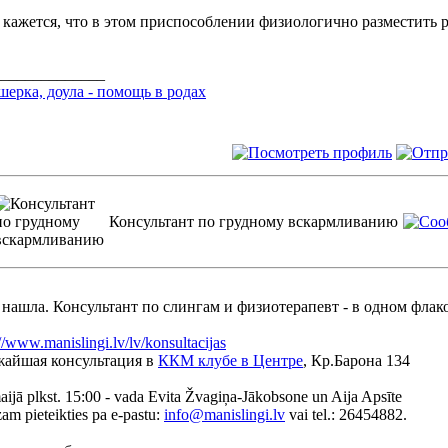
кажется, что в этом приспособлении физиологично разместить р
______________
ерка, доула - помощь в родах
Консультант по грудному вскармливанию
 нашла. Консультант по слингам и физиотерапевт - в одном фла
://www.manislingi.lv/lv/konsultacijas
жайшая консультация в
ККМ клубе в Центре
, Кр.Барона 134
aijā plkst. 15:00 - vada Evita Žvagiņa-Jākobsone un Aija Apsīte
am pieteikties pa e-pastu:
info@manislingi.lv
vai tel.: 26454882.