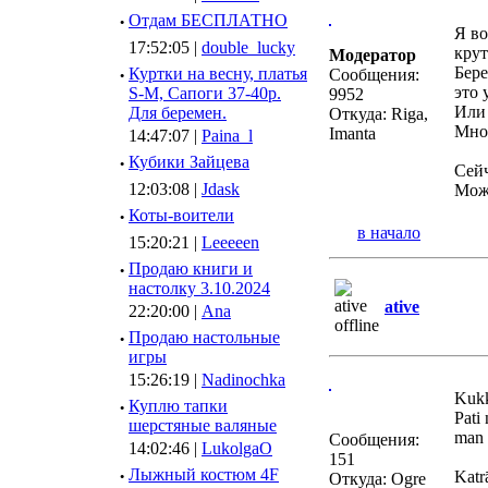
·
Отдам БЕСПЛАТНО
Я во
17:52:05 |
double_lucky
крут
Модератор
Бере
·
Куртки на весну, платья
Сообщения:
это 
S-M, Сапоги 37-40р.
9952
Или 
Для беремен.
Откуда: Riga,
Мног
Imanta
14:47:07 |
Paina_l
·
Кубики Зайцева
Сейч
12:03:08 |
Jdask
Можн
·
Коты-воители
в начало
15:20:21 |
Leeeeen
·
Продаю книги и
настолку 3.10.2024
ative
22:20:00 |
Ana
·
Продаю настольные
игры
15:26:19 |
Nadinochka
Kukka
·
Куплю тапки
Pati 
шерстяные валяные
man 
Сообщения:
14:02:46 |
LukolgaO
151
·
Лыжный костюм 4F
Katrā
Откуда: Ogre