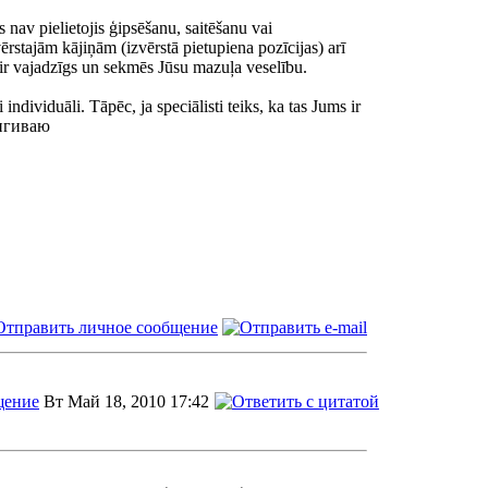
s nav pielietojis ģipsēšanu, saitēšanu vai
rstajām kājiņām (izvērstā pietupiena pozīcijas) arī
m ir vajadzīgs un sekmēs Jūsu mazuļa veselību.
individuāli. Tāpēc, ja speciālisti teiks, ka tas Jums ir
Вт Май 18, 2010 17:42