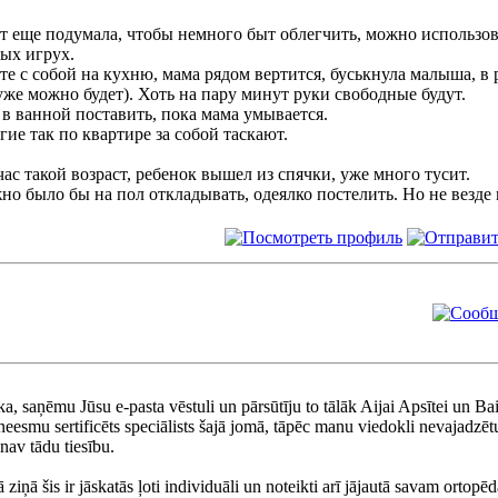
т еще подумала, чтобы немного быт облегчить, можно использов
ых игрух.
те с собой на кухню, мама рядом вертится, буськнула малыша, в р
уже можно будет). Хоть на пару минут руки свободные будут.
в ванной поставить, пока мама умывается.
ие так по квартире за собой таскают.
ас такой возраст, ребенок вышел из спячки, уже много тусит.
о было бы на пол откладывать, одеялко постелить. Но не везде 
, saņēmu Jūsu e-pasta vēstuli un pārsūtīju to tālāk Aijai Apsītei un Baibai
neesmu sertificēts speciālists šajā jomā, tāpēc manu viedokli nevajadzēt
nav tādu tiesību.
 ziņā šis ir jāskatās ļoti individuāli un noteikti arī jājautā savam ortopē