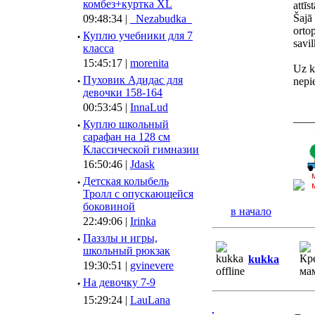
комбез+куртка XL
attīs
Šajā 
09:48:34 |
_Nezabudka_
orto
·
Куплю учебники для 7
savil
класса
15:45:17 |
morenita
Uz ko
·
Пуховик Адидас для
nepi
девочки 158-164
00:53:45 |
InnaLud
___
·
Куплю школьный
сарафан на 128 см
Классической гимназии
16:50:46 |
Jdask
·
Детская колыбель
Тролл с опускающейся
боковиной
в начало
22:49:06 |
Irinka
·
Паззлы и игры,
школьный рюкзак
kukka
19:30:51 |
gvinevere
·
Hа девочку 7-9
15:29:24 |
LauLana