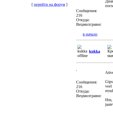
Диан
[
перейти на форум
]
посм
Сообщения:
216
Откуда:
Вецмилгравис
в начало
kukka
Ative
Gipsi
Сообщения:
veel
216
rezul
Откуда:
Вецмилгравис
Hm, d
jaai