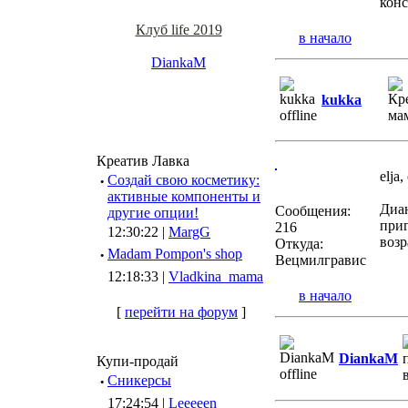
конс
Клуб life 2019
в начало
DiankaM
kukka
Креатив Лавка
elja
·
Создай свою косметику:
активные компоненты и
Диан
Сообщения:
другие опции!
приг
216
12:30:22 |
MargG
возр
Откуда:
·
Madam Pompon's shop
Вецмилгравис
12:18:33 |
Vladkina_mama
в начало
[
перейти на форум
]
DiankaM
Купи-продай
·
Сникерсы
17:24:54 |
Leeeeen