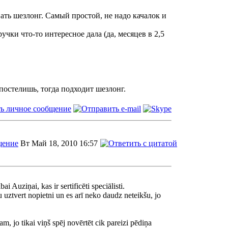
ать шезлонг. Самый простой, не надо качалок и
учки что-то интересное дала (да, месяцев в 2,5
постелишь, тогда подходит шезлонг.
Вт Май 18, 2010 16:57
 Auziņai, kas ir sertificēti speciālisti.
u uztvert nopietni un es arī neko daudz neteikšu, jo
dam, jo tikai viņš spēj novērtēt cik pareizi pēdiņa