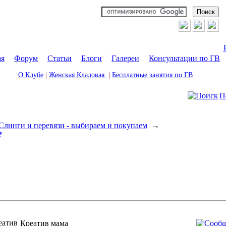
ая
|
Форум
|
Статьи
|
Блоги
|
Галереи
|
Консультации по ГВ
О Клубе
|
Женская Кладовая
|
Бесплатные занятия по ГВ
П
Слинги и перевязи - выбираем и покупаем
→
?
Креатив мама