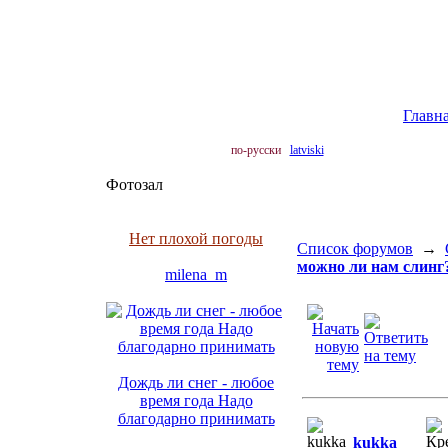
Главн
по-русски
latviski
Фотозал
Нет плохой погоды
Список форумов
→
можно ли нам слинг
milena_m
Дождь ли снег - любое
время года Надо
благодарно принимать
kukka