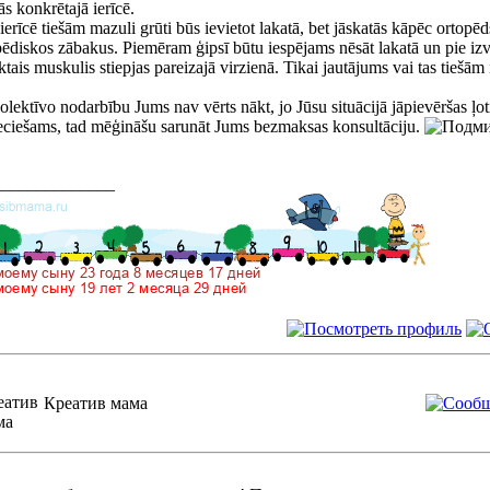
tās konkrētajā ierīcē.
ierīcē tiešām mazuli grūti būs ievietot lakatā, bet jāskatās kāpēc ortopēd
pēdiskos zābakus. Piemēram ģipsī būtu iespējams nēsāt lakatā un pie izvē
ktais muskulis stiepjas pareizajā virzienā. Tikai jautājums vai tas tiešā
lektīvo nodarbību Jums nav vērts nākt, jo Jūsu situācijā jāpievēršas ļoti 
eciešams, tad mēģināšu sarunāt Jums bezmaksas konsultāciju.
______________
Креатив мама