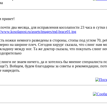
 привет!
почти два месяца, для исправления косолапости 23 часа в сутки
://www.kosolapost.ru/assets/images/md-brace01.jpg
сть ножки немного разведены в стороны, стопы под углом 70, ре
ерно на ширине плеч. Сегодня хирург сказала, что слинг нам мо
кладину между ног. Та же доктор сказала, что покупать слинг н
слинги не знаем ничего, да и хотелось бы мнение специалиста п
ще?). Вобщем, будем благодарны за советы и рекомендации, пото
е навредить.