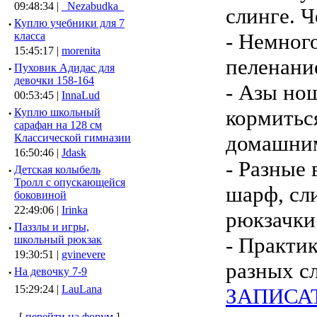
09:48:34 |
_Nezabudka_
слинге. Ч
·
Куплю учебники для 7
- Немног
класса
15:45:17 |
morenita
пеленани
·
Пуховик Адидас для
девочки 158-164
- Азы нош
00:53:45 |
InnaLud
кормитьс
·
Куплю школьный
сарафан на 128 см
домашним
Классической гимназии
16:50:46 |
Jdask
- Разные 
·
Детская колыбель
Тролл с опускающейся
шарф, сл
боковиной
22:49:06 |
Irinka
рюкзачки
·
Паззлы и игры,
- Практи
школьный рюкзак
19:30:51 |
gvinevere
разных с
·
Hа девочку 7-9
15:29:24 |
LauLana
ЗАПИСА
[
перейти на форум
]