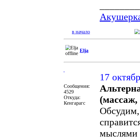
________
Акушерка
в начало
Elja
17 октябр
Альтерн
Сообщения:
4529
(массаж,
Откуда:
Кенгарагс
Обсудим,
справитс
мыслями и