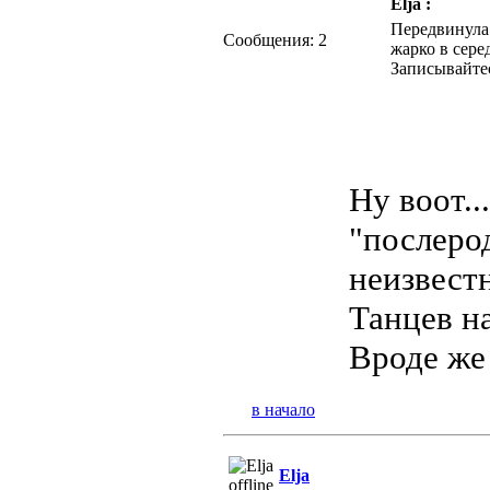
Elja :
Передвинула
Сообщения: 2
жарко в сере
Записывайте
Ну воот..
"послерод
неизвестн
Танцев н
Вроде же
в начало
Elja