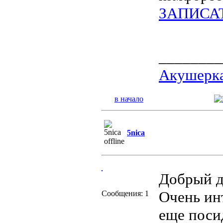
ЗАПИСА
________
Акушерка
в начало
5nica
Добрый д
Очень инт
Сообщения: 1
еще поси