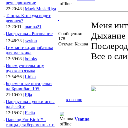
речь, движение
22:20:48 |
MagicMusicRiga
·
Танцы. Кто куда водит
девочек?
Меня инт
12:20:11 |
marina21
Дыхание 
·
Пардаугава - Рисование
Сообщения:
178
12:46:33 |
svvipu
Послерод
Откуда: Кекава
·
Гимнастика, акробатика
для мальчика
Все о сли
12:59:08 |
boloks
·
Ищем учительницу
русского языка
17:54:56 |
Lirika
________
·
Беременные посиделки
на Бривибас, 195.
21:10:00 |
Elja
в начало
·
Пардаугава - уроки игры
на флейте
12:15:07 |
Fleita
Veanna
·
Dancing For Birth™ -
танцы для беременных и