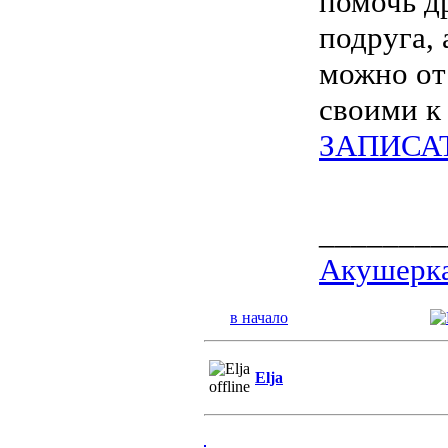
помочь д
подруга,
можно от
своими к
ЗАПИСА
________
Акушерка
в начало
Elja