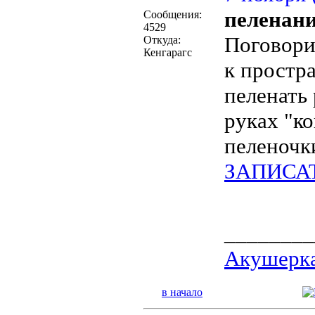
пеленани
Сообщения:
4529
Поговори
Откуда:
Кенгарагс
к простр
пеленать
руках "к
пеленочк
ЗАПИСА
________
Акушерка
в начало