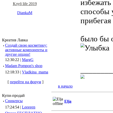
избежать
Клуб life 2019
способы у
DiankaM
прибегая
было бы 
Креатив Лавка
·
Создай свою косметику:
активные компоненты и
другие опции!
12:30:22 |
MargG
·
Madam Pompon's shop
________
12:18:33 |
Vladkina_mama
[
перейти на форум
]
в начало
Купи-продай
·
Сникерсы
Elja
17:24:54 |
Leeeeen