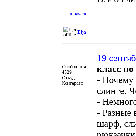
в начало
Elja
19 сентяб
класс по
Сообщения:
4529
- Почему
Откуда:
Кенгарагс
слинге. Ч
- Немног
- Разные 
шарф, сл
рюкзачки