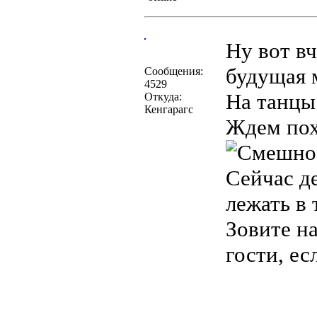
Ну вот в
будущая м
Сообщения:
4529
На танцы
Откуда:
Кенгарагс
Ждем пох
Сейчас д
лежать в 
Зовите н
гости, ес
________