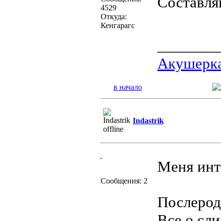
Составля
4529
Откуда:
Кенгарагс
________
Акушерка
в начало
Indastrik
Меня инт
Сообщения: 2
Послерод
Все о сли