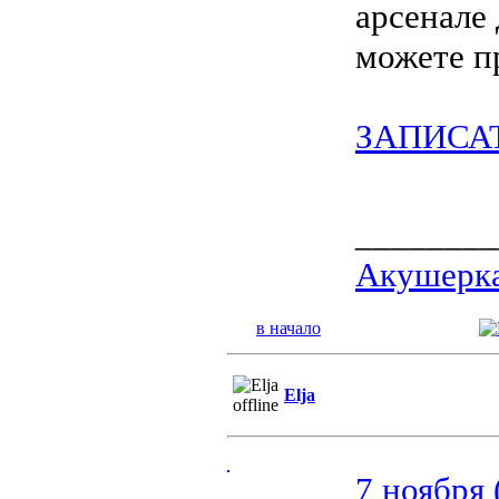
арсенале 
можете пр
ЗАПИСА
________
Акушерка
в начало
Elja
7 ноября 