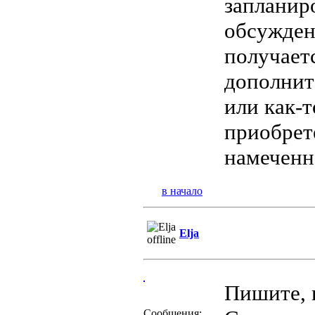
запланиро
обсужден
получаетс
дополнит
или как-т
приобрет
намеченн
в начало
Elja
Пишите, 
Сообщения: