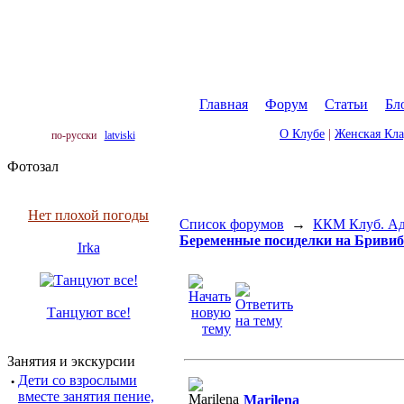
Главная
|
Форум
|
Статьи
|
Бл
О Клубе
|
Женская Кл
по-русски
latviski
Фотозал
Нет плохой погоды
Список форумов
→
ККМ Клуб. Адр
Беременные посиделки на Бривиба
Irka
Танцуют все!
Занятия и экскурсии
·
Дети со взрослыми
вместе занятия пение,
Marilena