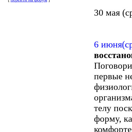
30 мая (с
6 июня(ср
восстано
Поговорим
первые н
физиолог
организм
телу пос
форму, к
комфорте