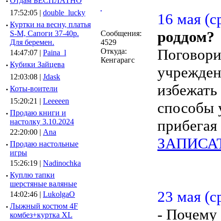
·
Отдам БЕСПЛАТНО
17:52:05 |
double_lucky
16 мая (с
·
Куртки на весну, платья
роддом?
S-M, Сапоги 37-40р.
Сообщения:
Для беремен.
4529
Поговорим
Откуда:
14:47:07 |
Paina_l
Кенгарагс
·
Кубики Зайцева
учрежден
12:03:08 |
Jdask
избежать
·
Коты-воители
15:20:21 |
Leeeeen
способы у
·
Продаю книги и
прибегая
настолку 3.10.2024
22:20:00 |
Ana
ЗАПИСА
·
Продаю настольные
игры
15:26:19 |
Nadinochka
·
Куплю тапки
шерстяные валяные
23 мая (с
14:02:46 |
LukolgaO
·
Лыжный костюм 4F
- Почему
комбез+куртка XL