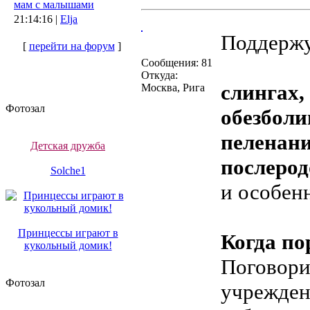
мам с малышами
21:14:16 |
Elja
Поддержу
[
перейти на форум
]
Сообщения: 81
Откуда:
слингах,
Москва, Рига
Фотозал
обезболи
пеленани
Детская дружба
послерод
Solche1
и особен
Принцессы играют в
Когда по
кукольный домик!
Поговорим
Фотозал
учрежден