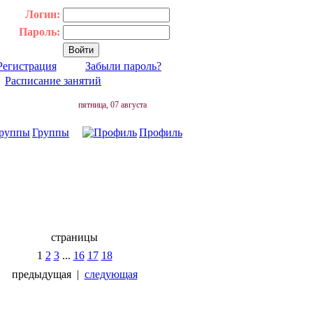
Логин:
Пароль:
Регистрация
Забыли пароль?
|
Расписание занятий
пятница, 07 августа
Группы
Профиль
страницы
1
2
3
...
16
17
18
предыдущая
|
следующая