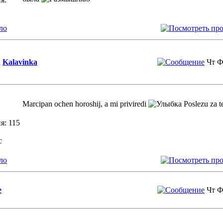
ло
Kalavinka
Чт Ф
Marcipan ochen horoshij, a mi priviredi
Poslezu za te
я: 115
с
ло
e
Чт Ф