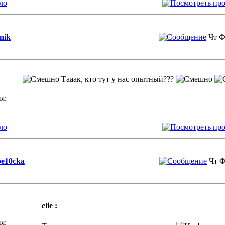
ло
nik
Чт Ф
Тааак, кто тут у нас опытный???
я:
ло
be10cka
Чт Ф
elie :
я: