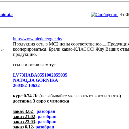
minata
Чт Ф
http://www.niederegger.de/
Продукция есть в MC2,цены соответственоо.....Продукция
кооперироваться! Брали какао-КЛАССС! Жду Ваших отзыв
я:
продукцию.
ссылки оставляем тут.
LV73HABA0551002855935
NATAĻJA GORNIKA
260382-10632
курс 0.74 Лс
(не забывайте указывать от кого и за что)
доставка 3 евро с человека
заказ 3.02
-
разобран
заказ 21.02
-
разобран
заказ 23.03
-
разобран
заказ 6.12
-
разобран