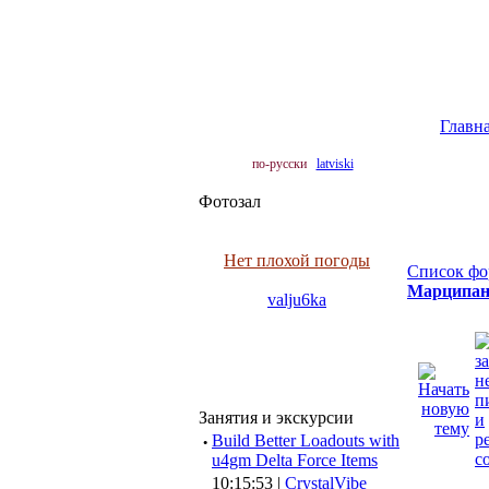
Главн
по-русски
latviski
Фотозал
Нет плохой погоды
Список фо
Марципан-
valju6ka
Занятия и экскурсии
·
Build Better Loadouts with
u4gm Delta Force Items
10:15:53 |
CrystalVibe