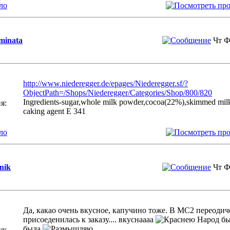
ло
minata
Чт Ф
http://www.niederegger.de/epages/Niederegger.sf/?
ObjectPath=/Shops/Niederegger/Categories/Shop/800/820
Ingredients-sugar,whole milk powder,cocoa(22%),skimmed milk p
я:
caking agent E 341
ло
nik
Чт Ф
Да, какао очень вкусное, капучино тоже. В MC2 переодич
присоеденилась к заказу.... вкуснаааа
Народ бы
была
я: