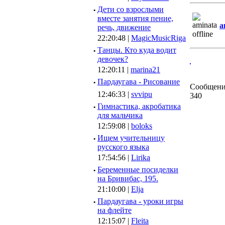
·
Дети со взрослыми
вместе занятия пение,
a
речь, движение
22:20:48 |
MagicMusicRiga
·
Танцы. Кто куда водит
девочек?
12:20:11 |
marina21
·
Пардаугава - Рисование
Сообщени
12:46:33 |
svvipu
340
·
Гимнастика, акробатика
для мальчика
12:59:08 |
boloks
·
Ищем учительницу
русского языка
17:54:56 |
Lirika
·
Беременные посиделки
на Бривибас, 195.
21:10:00 |
Elja
·
Пардаугава - уроки игры
на флейте
12:15:07 |
Fleita