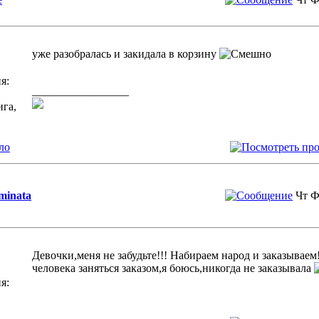
уже разобралась и закидала в корзину
я:
_________________
ига,
ло
minata
Чт Ф
Девочки,меня не забудьте!!! Набираем народ и заказыва
человека заняться заказом,я боюсь,никогда не заказывала
я: