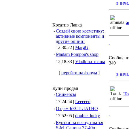
в нача
a
Креатив Лавка
·
Создай свою косметику:
активные компоненты и
другие опции!
12:30:22 |
MargG
·
Madam Pompon's shop
Сообщени
12:18:33 |
Vladkina_mama
340
[
перейти на форум
]
в нача
Купи-продай
To
·
Сникерсы
17:24:54 |
Leeeeen
·
Отдам БЕСПЛАТНО
17:52:05 |
double_lucky
·
Куртки на весну, платья
S-M, Сапоги 37-40р.
Сообщени