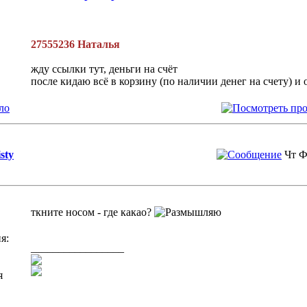
27555236 Наталья
жду ссылки тут, деньги на счёт
после кидаю всё в корзину (по наличии денег на счету) и 
ло
isty
Чт Ф
ткните носом - где какао?
я:
_________________
я