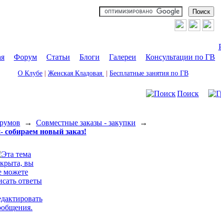
ая
|
Форум
|
Статьи
|
Блоги
|
Галереи
|
Консультации по ГВ
О Клубе
|
Женская Кладовая
|
Бесплатные занятия по ГВ
Поиск
румов
→
Совместные заказы - закупки
→
 собираем новый заказ!