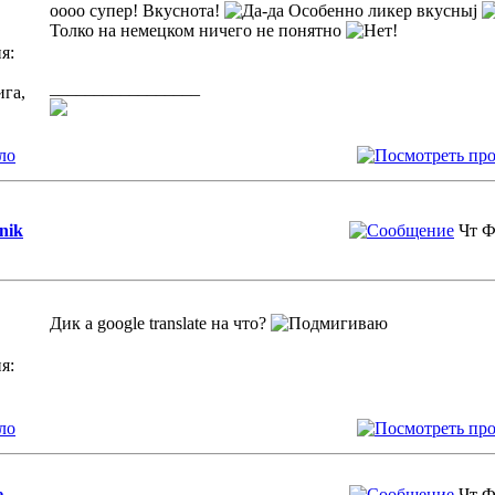
оооо супер! Вкуснота!
Особенно ликер вкусныј
Толко на немецком ничего не понятно
я:
_________________
ига,
ло
nik
Чт Ф
Дик а google translate на что?
я:
ло
e
Чт Ф