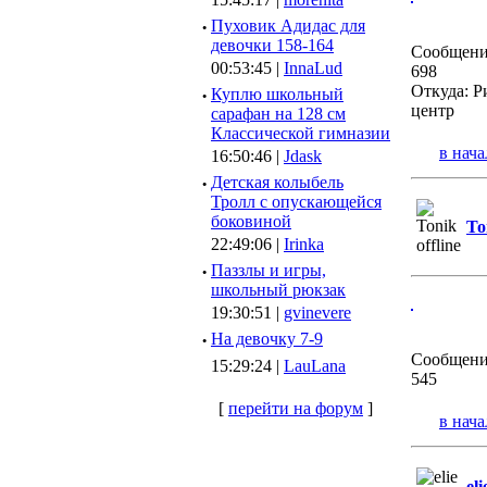
·
Пуховик Адидас для
девочки 158-164
Сообщени
00:53:45 |
InnaLud
698
Откуда: Р
·
Куплю школьный
центр
сарафан на 128 см
Классической гимназии
в нача
16:50:46 |
Jdask
·
Детская колыбель
Тролл с опускающейся
боковиной
To
22:49:06 |
Irinka
·
Паззлы и игры,
школьный рюкзак
19:30:51 |
gvinevere
·
Hа девочку 7-9
Сообщени
15:29:24 |
LauLana
545
[
перейти на форум
]
в нача
eli