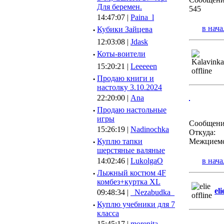
Для беремен.
545
14:47:07 |
Paina_l
в нача
·
Кубики Зайцева
12:03:08 |
Jdask
·
Коты-воители
15:20:21 |
Leeeeen
·
Продаю книги и
настолку 3.10.2024
22:20:00 |
Ana
·
Продаю настольные
игры
Сообщени
15:26:19 |
Nadinochka
Откуда:
·
Куплю тапки
Межцием
шерстяные валяные
14:02:46 |
LukolgaO
в нача
·
Лыжный костюм 4F
комбез+куртка XL
eli
09:48:34 |
_Nezabudka_
·
Куплю учебники для 7
класса
15:45:17 |
morenita