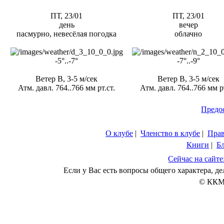
ПТ, 23/01
ПТ, 23/01
день
вечер
пасмурно, невесёлая погодка
облачно
-5°..-7°
-7°..-9°
Ветер В, 3-5 м/сек
Ветер В, 3-5 м/сек
Атм. давл. 764..766 мм рт.ст.
Атм. давл. 764..766 мм рт
Предо
О клубе
|
Членство в клубе
|
Пра
Книги
|
Б
Сейчас на сайте
Если у Вас есть вопросы общего характера, 
© ККМ