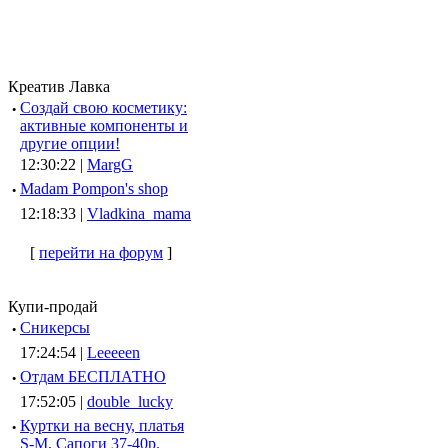
Креатив Лавка
·
Создай свою косметику:
активные компоненты и
другие опции!
12:30:22 |
MargG
·
Madam Pompon's shop
12:18:33 |
Vladkina_mama
[
перейти на форум
]
Купи-продай
·
Сникерсы
17:24:54 |
Leeeeen
·
Отдам БЕСПЛАТНО
17:52:05 |
double_lucky
·
Куртки на весну, платья
S-M, Сапоги 37-40р.