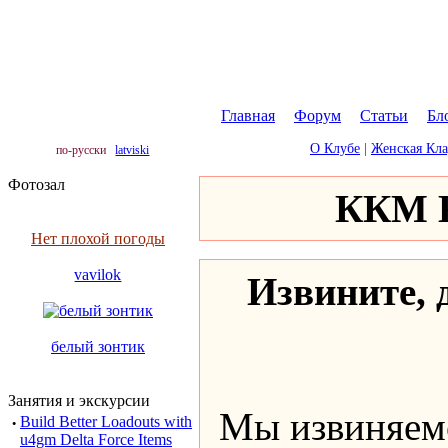
Главная
|
Форум
|
Статьи
|
Бл
О Клубе
|
Женская Кл
по-русски
latviski
Фотозал
ККМ К
Нет плохой погоды
vavilok
Извините, д
белый зонтик
Занятия и экскурсии
Мы извиняемс
·
Build Better Loadouts with
u4gm Delta Force Items