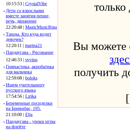
только
10:15:53 |
CrystalVibe
·
Дети со взрослыми
вместе занятия пение,
речь, движение
22:20:48 |
MagicMusicRiga
·
Танцы. Кто куда водит
девочек?
Вы можете 
12:20:11 |
marina21
·
Пардаугава - Рисование
здес
12:46:33 |
svvipu
·
Гимнастика, акробатика
получить до
для мальчика
12:59:08 |
boloks
·
Ищем учительницу
русского языка
17:54:56 |
Lirika
·
Беременные посиделки
на Бривибас, 195.
21:10:00 |
Elja
·
Пардаугава - уроки игры
на флейте