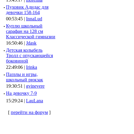
·
Пуховик Адидас для
девочки 158-164
00:53:45 |
InnaLud
·
Куплю школьный
сарафан на 128 см
Классической гимназии
16:50:46 |
Jdask
·
Детская колыбель
Тролл с опускающейся
боковиной
22:49:06 |
Irinka
·
Паззлы и игры,
школьный рюкзак
19:30:51 |
gvinevere
·
Hа девочку 7-9
15:29:24 |
LauLana
[
перейти на форум
]