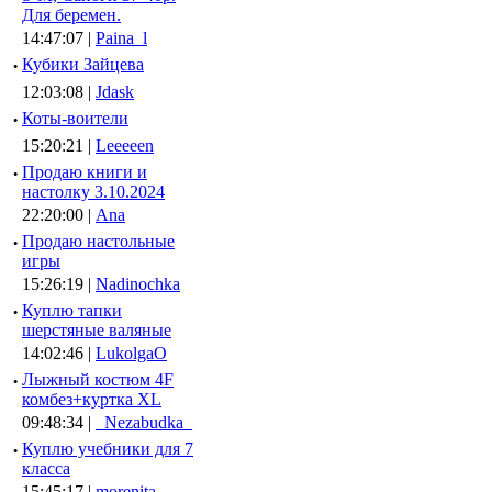
Для беремен.
14:47:07 |
Paina_l
·
Кубики Зайцева
12:03:08 |
Jdask
·
Коты-воители
15:20:21 |
Leeeeen
·
Продаю книги и
настолку 3.10.2024
22:20:00 |
Ana
·
Продаю настольные
игры
15:26:19 |
Nadinochka
·
Куплю тапки
шерстяные валяные
14:02:46 |
LukolgaO
·
Лыжный костюм 4F
комбез+куртка XL
09:48:34 |
_Nezabudka_
·
Куплю учебники для 7
класса
15:45:17 |
morenita