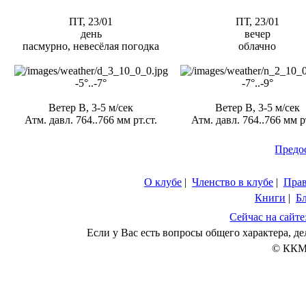
ПТ, 23/01
ПТ, 23/01
день
вечер
пасмурно, невесёлая погодка
облачно
-5°..-7°
-7°..-9°
Ветер В, 3-5 м/сек
Ветер В, 3-5 м/сек
Атм. давл. 764..766 мм рт.ст.
Атм. давл. 764..766 мм рт
Предо
О клубе
|
Членство в клубе
|
Пра
Книги
|
Б
Сейчас на сайте
Если у Вас есть вопросы общего характера, 
© ККМ