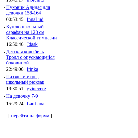
·
Пуховик Адидас для
девочки 158-164
00:53:45 |
InnaLud
·
Куплю школьный
сарафан на 128 см
Классической гимназии
16:50:46 |
Jdask
·
Детская колыбель
Тролл с опускающейся
боковиной
22:49:06 |
Irinka
·
Паззлы и игры,
школьный рюкзак
19:30:51 |
gvinevere
·
Hа девочку 7-9
15:29:24 |
LauLana
[
перейти на форум
]