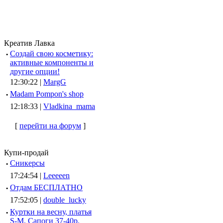
Креатив Лавка
·
Создай свою косметику:
активные компоненты и
другие опции!
12:30:22 |
MargG
·
Madam Pompon's shop
12:18:33 |
Vladkina_mama
[
перейти на форум
]
Купи-продай
·
Сникерсы
17:24:54 |
Leeeeen
·
Отдам БЕСПЛАТНО
17:52:05 |
double_lucky
·
Куртки на весну, платья
S-M, Сапоги 37-40р.