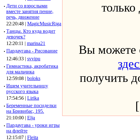
только
·
Дети со взрослыми
вместе занятия пение,
речь, движение
22:20:48 |
MagicMusicRiga
·
Танцы. Кто куда водит
девочек?
12:20:11 |
marina21
Вы можете 
·
Пардаугава - Рисование
12:46:33 |
svvipu
здес
·
Гимнастика, акробатика
для мальчика
получить до
12:59:08 |
boloks
·
Ищем учительницу
русского языка
17:54:56 |
Lirika
·
Беременные посиделки
на Бривибас, 195.
21:10:00 |
Elja
·
Пардаугава - уроки игры
на флейте
12:15:07 |
Fleita