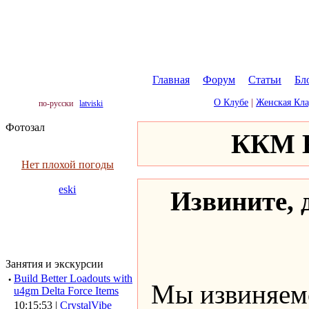
Главная
|
Форум
|
Статьи
|
Бл
О Клубе
|
Женская Кл
по-русски
latviski
Фотозал
ККМ К
Нет плохой погоды
eski
Извините, д
Занятия и экскурсии
·
Build Better Loadouts with
Мы извиняемс
u4gm Delta Force Items
10:15:53 |
CrystalVibe