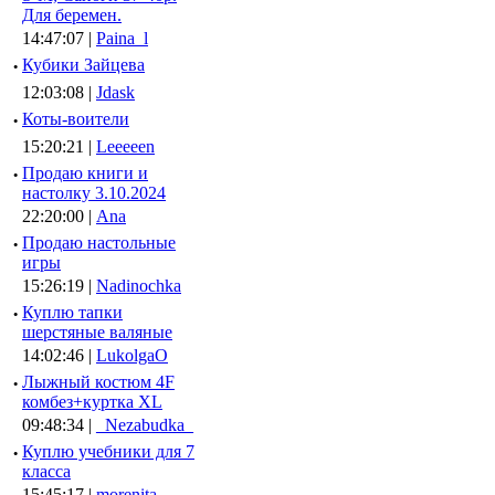
Для беремен.
14:47:07 |
Paina_l
·
Кубики Зайцева
12:03:08 |
Jdask
·
Коты-воители
15:20:21 |
Leeeeen
·
Продаю книги и
настолку 3.10.2024
22:20:00 |
Ana
·
Продаю настольные
игры
15:26:19 |
Nadinochka
·
Куплю тапки
шерстяные валяные
14:02:46 |
LukolgaO
·
Лыжный костюм 4F
комбез+куртка XL
09:48:34 |
_Nezabudka_
·
Куплю учебники для 7
класса
15:45:17 |
morenita