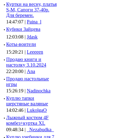
·
Куртки на весну, платья
S-M, Сапоги 37-40р.
Для беремен.
14:47:07 |
Paina_l
·
Кубики Зайцева
12:03:08 |
Jdask
·
Коты-воители
15:20:21 |
Leeeeen
·
Продаю книги и
настолку 3.10.2024
22:20:00 |
Ana
·
Продаю настольные
игры
15:26:19 |
Nadinochka
·
Куплю тапки
шерстяные валяные
14:02:46 |
LukolgaO
·
Лыжный костюм 4F
комбез+куртка XL
09:48:34 |
_Nezabudka_
·
Куплю учебники для 7