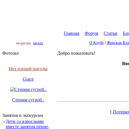
Главная
|
Форум
|
Статьи
|
Бл
О Клубе
|
Женская Кл
по-русски
latviski
Фотозал
Добро пожаловать!
Вве
Нет плохой погоды
Grace
Строим сугроб..
[
Потерял
Занятия и экскурсии
·
Дети со взрослыми
вместе занятия пение,