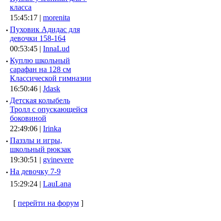
класса
15:45:17 |
morenita
·
Пуховик Адидас для
девочки 158-164
00:53:45 |
InnaLud
·
Куплю школьный
сарафан на 128 см
Классической гимназии
16:50:46 |
Jdask
·
Детская колыбель
Тролл с опускающейся
боковиной
22:49:06 |
Irinka
·
Паззлы и игры,
школьный рюкзак
19:30:51 |
gvinevere
·
Hа девочку 7-9
15:29:24 |
LauLana
[
перейти на форум
]