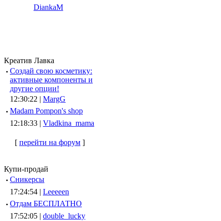
DiankaM
Креатив Лавка
·
Создай свою косметику:
активные компоненты и
другие опции!
12:30:22 |
MargG
·
Madam Pompon's shop
12:18:33 |
Vladkina_mama
[
перейти на форум
]
Купи-продай
·
Сникерсы
17:24:54 |
Leeeeen
·
Отдам БЕСПЛАТНО
17:52:05 |
double_lucky