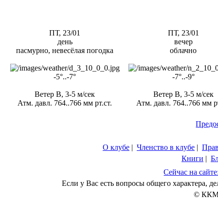
ПТ, 23/01
ПТ, 23/01
день
вечер
пасмурно, невесёлая погодка
облачно
-5°..-7°
-7°..-9°
Ветер В, 3-5 м/сек
Ветер В, 3-5 м/сек
Атм. давл. 764..766 мм рт.ст.
Атм. давл. 764..766 мм рт
Предо
О клубе
|
Членство в клубе
|
Пра
Книги
|
Б
Сейчас на сайте
Если у Вас есть вопросы общего характера, 
© ККМ