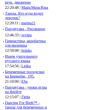
речь, движение
22:20:48 |
MagicMusicRiga
·
Танцы. Кто куда водит
девочек?
12:20:11 |
marina21
·
Пардаугава - Рисование
12:46:33 |
svvipu
·
Гимнастика, акробатика
для мальчика
12:59:08 |
boloks
·
Ищем учительницу
русского языка
17:54:56 |
Lirika
·
Беременные посиделки
на Бривибас, 195.
21:10:00 |
Elja
·
Пардаугава - уроки игры
на флейте
12:15:07 |
Fleita
·
Dancing For Birth™ -
танцы для беременных и