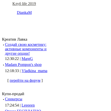
Клуб life 2019
DiankaM
Креатив Лавка
·
Создай свою косметику:
активные компоненты и
другие опции!
12:30:22 |
MargG
·
Madam Pompon's shop
12:18:33 |
Vladkina_mama
[
перейти на форум
]
Купи-продай
·
Сникерсы
17:24:54 |
Leeeeen