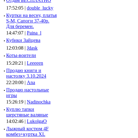
·
Отдам БЕСПЛАТНО
17:52:05 |
double_lucky
·
Куртки на весну, платья
S-M, Сапоги 37-40р.
Для беремен.
14:47:07 |
Paina_l
·
Кубики Зайцева
12:03:08 |
Jdask
·
Коты-воители
15:20:21 |
Leeeeen
·
Продаю книги и
настолку 3.10.2024
22:20:00 |
Ana
·
Продаю настольные
игры
15:26:19 |
Nadinochka
·
Куплю тапки
шерстяные валяные
14:02:46 |
LukolgaO
·
Лыжный костюм 4F
комбез+куртка XL