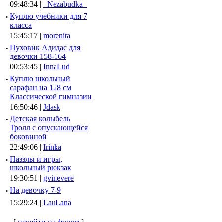
09:48:34 |
_Nezabudka_
·
Куплю учебники для 7
класса
15:45:17 |
morenita
·
Пуховик Адидас для
девочки 158-164
00:53:45 |
InnaLud
·
Куплю школьный
сарафан на 128 см
Классической гимназии
16:50:46 |
Jdask
·
Детская колыбель
Тролл с опускающейся
боковиной
22:49:06 |
Irinka
·
Паззлы и игры,
школьный рюкзак
19:30:51 |
gvinevere
·
Hа девочку 7-9
15:29:24 |
LauLana
[
перейти на форум
]