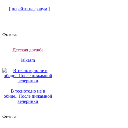
[
перейти на форум
]
Фотозал
Детская дружба
lalkasm
В тесноте,но не в
обиде...После пижамной
вечеринки
Фотозал