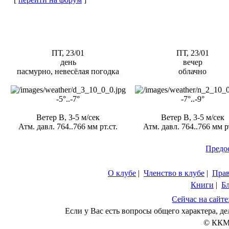
ПТ, 23/01
ПТ, 23/01
день
вечер
пасмурно, невесёлая погодка
облачно
-5°..-7°
-7°..-9°
Ветер В, 3-5 м/сек
Ветер В, 3-5 м/сек
Атм. давл. 764..766 мм рт.ст.
Атм. давл. 764..766 мм рт
Предо
О клубе
|
Членство в клубе
|
Пра
Книги
|
Б
Сейчас на сайте
Если у Вас есть вопросы общего характера, 
© ККМ