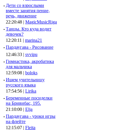
·
Дети со взрослыми
вместе занятия пение,
речь, движение
22:20:48 |
MagicMusicRiga
·
Танцы. Кто куда водит
девочек?
12:20:11 |
marina21
·
Пардаугава - Рисование
12:46:33 |
svvipu
·
Гимнастика, акробатика
для мальчика
12:59:08 |
boloks
·
Ищем учительницу
русского языка
17:54:56 |
Lirika
·
Беременные посиделки
на Бривибас, 195.
21:10:00 |
Elja
·
Пардаугава - уроки игры
на флейте
12:15:07 |
Fleita