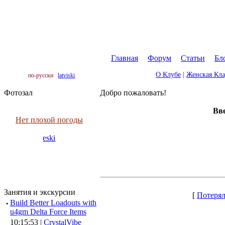
Главная
|
Форум
|
Статьи
|
Бл
О Клубе
|
Женская Кл
по-русски
latviski
Фотозал
Добро пожаловать!
Вве
Нет плохой погоды
eski
Занятия и экскурсии
[
Потерял
·
Build Better Loadouts with
u4gm Delta Force Items
10:15:53 |
CrystalVibe