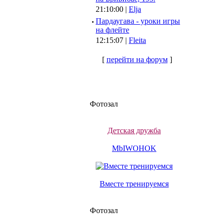
21:10:00 |
Elja
·
Пардаугава - уроки игры
на флейте
12:15:07 |
Fleita
[
перейти на форум
]
Фотозал
Детская дружба
MbIWOHOK
Вместе тренируемся
Фотозал