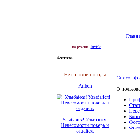
Главн
по-русски
latviski
Фотозал
Нет плохой погоды
Список фо
Anhen
О пользова
Про
Cтать
Пере
Блоги
Улыбайся! Улыбайся!
Фото 
Невесомости поверь и
Фото 
отдайся.