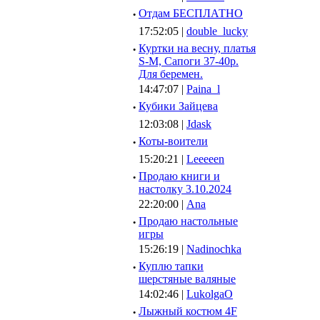
·
Отдам БЕСПЛАТНО
17:52:05 |
double_lucky
·
Куртки на весну, платья
S-M, Сапоги 37-40р.
Для беремен.
14:47:07 |
Paina_l
·
Кубики Зайцева
12:03:08 |
Jdask
·
Коты-воители
15:20:21 |
Leeeeen
·
Продаю книги и
настолку 3.10.2024
22:20:00 |
Ana
·
Продаю настольные
игры
15:26:19 |
Nadinochka
·
Куплю тапки
шерстяные валяные
14:02:46 |
LukolgaO
·
Лыжный костюм 4F