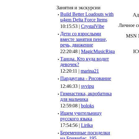
Занятия и экскурсии
·
Build Better Loadouts with
Ад
u4gm Delta Force Items
Личное с
10:15:53 |
CrystalVibe
·
Дети со взрослыми
MSN M
вместе занятия пение,
речь, движение
22:20:48 |
MagicMusicRiga
IC
·
Танцы. Кто куда водит
девочек?
12:20:11 |
marina21
·
Пардаугава - Рисование
12:46:33 |
svvipu
·
Гимнастика, акробатика
для мальчика
12:59:08 |
boloks
·
Ищем учительницу
русского языка
17:54:56 |
Lirika
·
Беременные посиделки
на Бривибас, 195.