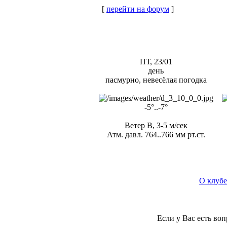
[
перейти на форум
]
ПТ, 23/01
день
пасмурно, невесёлая погодка
-5°..-7°
Ветер В, 3-5 м/сек
Атм. давл. 764..766 мм рт.ст.
О клубе
Если у Вас есть во