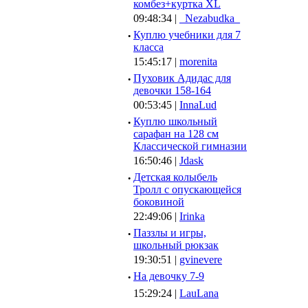
комбез+куртка XL
09:48:34 |
_Nezabudka_
·
Куплю учебники для 7
класса
15:45:17 |
morenita
·
Пуховик Адидас для
девочки 158-164
00:53:45 |
InnaLud
·
Куплю школьный
сарафан на 128 см
Классической гимназии
16:50:46 |
Jdask
·
Детская колыбель
Тролл с опускающейся
боковиной
22:49:06 |
Irinka
·
Паззлы и игры,
школьный рюкзак
19:30:51 |
gvinevere
·
Hа девочку 7-9
15:29:24 |
LauLana