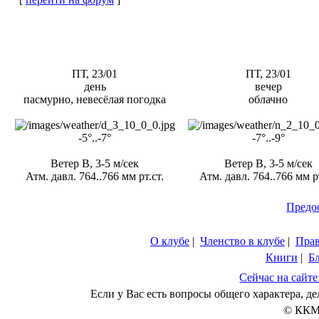
ПТ, 23/01
ПТ, 23/01
день
вечер
пасмурно, невесёлая погодка
облачно
-5°..-7°
-7°..-9°
Ветер В, 3-5 м/сек
Ветер В, 3-5 м/сек
Атм. давл. 764..766 мм рт.ст.
Атм. давл. 764..766 мм рт
Предо
О клубе
|
Членство в клубе
|
Пра
Книги
|
Б
Сейчас на сайте
Если у Вас есть вопросы общего характера, 
© ККМ