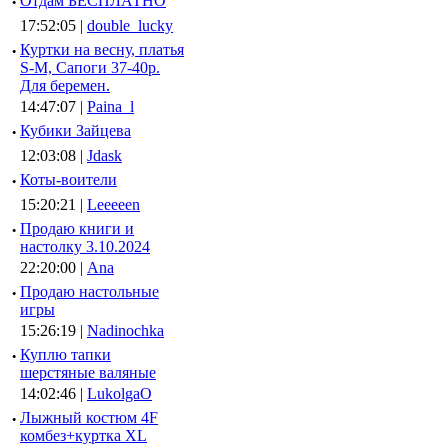
·
Отдам БЕСПЛАТНО
17:52:05 |
double_lucky
·
Куртки на весну, платья
S-M, Сапоги 37-40р.
Для беремен.
14:47:07 |
Paina_l
·
Кубики Зайцева
12:03:08 |
Jdask
·
Коты-воители
15:20:21 |
Leeeeen
·
Продаю книги и
настолку 3.10.2024
22:20:00 |
Ana
·
Продаю настольные
игры
15:26:19 |
Nadinochka
·
Куплю тапки
шерстяные валяные
14:02:46 |
LukolgaO
·
Лыжный костюм 4F
комбез+куртка XL