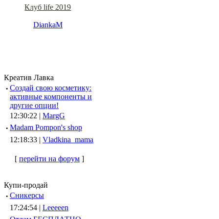
Клуб life 2019
DiankaM
Креатив Лавка
·
Создай свою косметику:
активные компоненты и
другие опции!
12:30:22 |
MargG
·
Madam Pompon's shop
12:18:33 |
Vladkina_mama
[
перейти на форум
]
Купи-продай
·
Сникерсы
17:24:54 |
Leeeeen