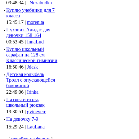
09:48:34 |
_Nezabudka_
·
Куплю учебники для 7
класса
15:45:17 |
morenita
·
Пуховик Адидас для
девочки 158-164
00:53:45 |
InnaLud
·
Куплю школьный
сарафан на 128 см
Классической гимназии
16:50:46 |
Jdask
·
Детская колыбель
Тролл с опускающейся
боковиной
22:49:06 |
Irinka
·
Паззлы и игры,
школьный рюкзак
19:30:51 |
gvinevere
·
Hа девочку 7-9
15:29:24 |
LauLana
[
перейти на форум
]