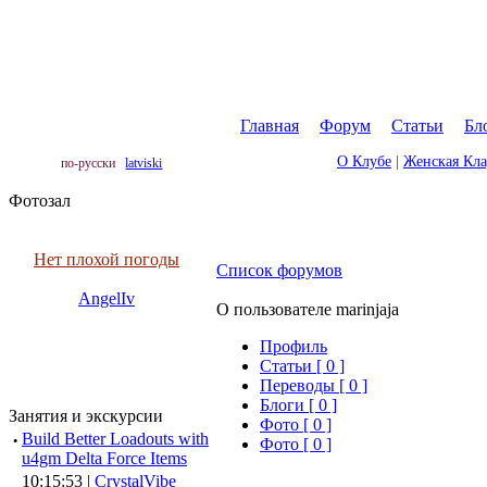
Главная
|
Форум
|
Статьи
|
Бл
О Клубе
|
Женская Кл
по-русски
latviski
Фотозал
Нет плохой погоды
Список форумов
AngelIv
О пользователе marinjaja
Профиль
Cтатьи [ 0 ]
Переводы [ 0 ]
Блоги [ 0 ]
Занятия и экскурсии
Фото [ 0 ]
·
Build Better Loadouts with
Фото [ 0 ]
u4gm Delta Force Items
10:15:53 |
CrystalVibe