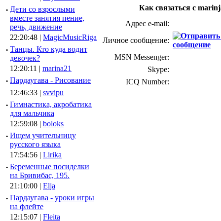
Как связаться с marinj
·
Дети со взрослыми
вместе занятия пение,
Адрес e-mail:
речь, движение
22:20:48 |
MagicMusicRiga
Личное сообщение:
·
Танцы. Кто куда водит
MSN Messenger:
девочек?
12:20:11 |
marina21
Skype:
·
Пардаугава - Рисование
ICQ Number:
12:46:33 |
svvipu
·
Гимнастика, акробатика
для мальчика
12:59:08 |
boloks
·
Ищем учительницу
русского языка
17:54:56 |
Lirika
·
Беременные посиделки
на Бривибас, 195.
21:10:00 |
Elja
·
Пардаугава - уроки игры
на флейте
12:15:07 |
Fleita