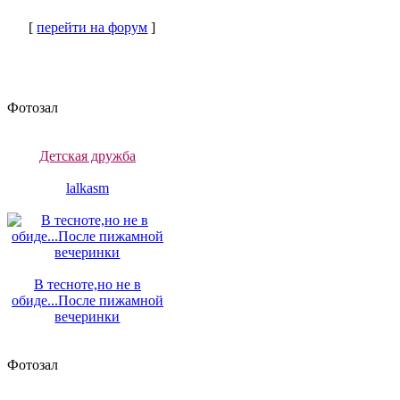
[
перейти на форум
]
Фотозал
Детская дружба
lalkasm
В тесноте,но не в
обиде...После пижамной
вечеринки
Фотозал