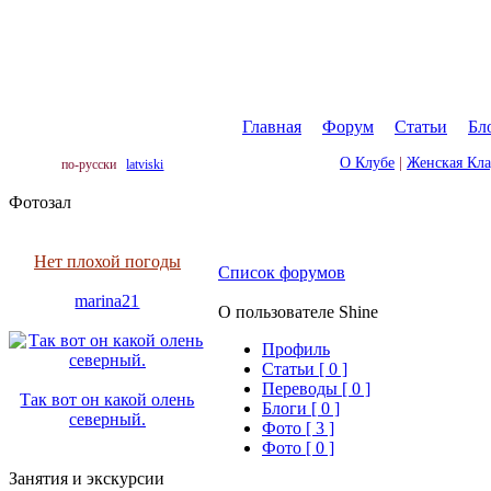
Главная
|
Форум
|
Статьи
|
Бл
О Клубе
|
Женская Кл
по-русски
latviski
Фотозал
Нет плохой погоды
Список форумов
marina21
О пользователе Shine
Профиль
Cтатьи [ 0 ]
Переводы [ 0 ]
Так вот он какой олень
Блоги [ 0 ]
северный.
Фото [ 3 ]
Фото [ 0 ]
Занятия и экскурсии