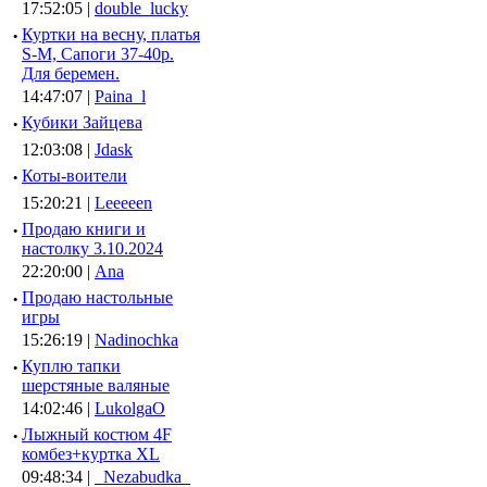
17:52:05 |
double_lucky
·
Куртки на весну, платья
S-M, Сапоги 37-40р.
Для беремен.
14:47:07 |
Paina_l
·
Кубики Зайцева
12:03:08 |
Jdask
·
Коты-воители
15:20:21 |
Leeeeen
·
Продаю книги и
настолку 3.10.2024
22:20:00 |
Ana
·
Продаю настольные
игры
15:26:19 |
Nadinochka
·
Куплю тапки
шерстяные валяные
14:02:46 |
LukolgaO
·
Лыжный костюм 4F
комбез+куртка XL
09:48:34 |
_Nezabudka_