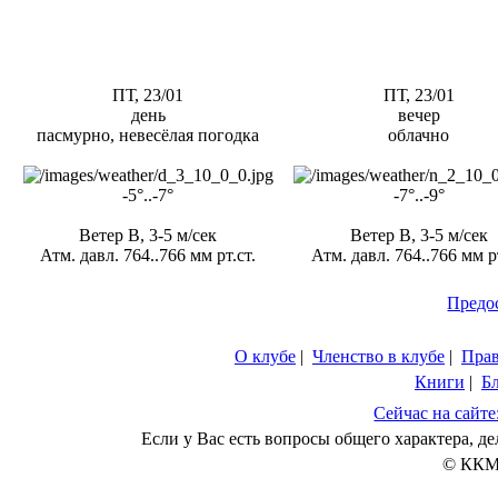
ПТ, 23/01
ПТ, 23/01
день
вечер
пасмурно, невесёлая погодка
облачно
-5°..-7°
-7°..-9°
Ветер В, 3-5 м/сек
Ветер В, 3-5 м/сек
Атм. давл. 764..766 мм рт.ст.
Атм. давл. 764..766 мм рт
Предо
О клубе
|
Членство в клубе
|
Пра
Книги
|
Б
Сейчас на сайте
Если у Вас есть вопросы общего характера, 
© ККМ