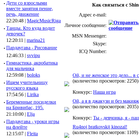
·
Дети со взрослыми
Как связаться с Shin
вместе занятия пение,
речь, движение
Адрес e-mail:
22:20:48 |
MagicMusicRiga
Личное сообщение:
·
Танцы. Кто куда водит
девочек?
MSN Messenger:
12:20:11 |
marina21
Skype:
·
Пардаугава - Рисование
ICQ Number:
12:46:33 |
svvipu
·
Гимнастика, акробатика
для мальчика
12:59:08 |
boloks
Ой, и не женское это дело... в 
(количество просмотров: 2250)
·
Ищем учительницу
русского языка
Конкурс:
Наша игра
17:54:56 |
Lirika
Ой, а я в джакузи и без макияжа
·
Беременные посиделки
(количество просмотров: 2035)
на Бривибас, 195.
21:10:00 |
Elja
Конкурс:
Ты - девчонка, я - па
·
Пардаугава - уроки игры
Ru4noj bratkovskij kinozal!
на флейте
(количество просмотров: 1109)
12:15:07 |
Fleita