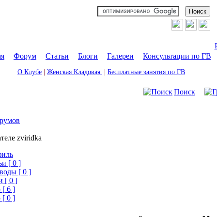
ая
|
Форум
|
Статьи
|
Блоги
|
Галереи
|
Консультации по ГВ
О Клубе
|
Женская Кладовая
|
Бесплатные занятия по ГВ
Поиск
румов
теле zviridka
филь
и [ 0 ]
воды [ 0 ]
 [ 0 ]
[ 6 ]
[ 0 ]