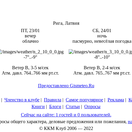
Рига, Латвия
ПТ, 23/01
СБ, 24/01
вечер
ночь
облачно
пасмурно, невесёлая погодка
-7°..-9°
-8°..-10°
Ветер В, 3-5 м/сек
Ветер В, 2-4 м/сек
Атм. давл. 764..766 мм рт.ст.
Атм. давл. 765..767 мм рт.ст.
Предоставлено Gismeteo.Ru
|
Членство в клубе
|
Правила
|
Самое популярное
|
Реклама
|
К
Книги
|
Блоги
|
Статьи
|
Опросы
Сейчас на сайте: 1 гостей и 0 пользователей.
просы общего характера, деловые предложения или пожелания,
н
© ККМ Клуб 2006 — 2022