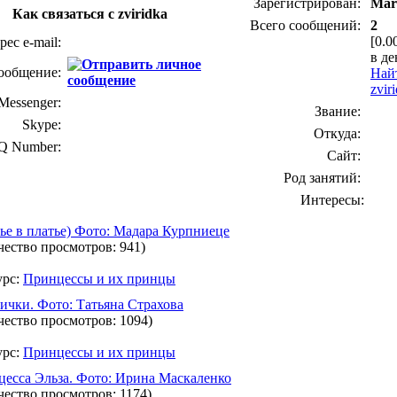
Зарегистрирован:
Mar 
Как связаться с zviridka
Всего сообщений:
2
[0.0
рес e-mail:
в де
ообщение:
Най
zvir
essenger:
Звание:
Skype:
Откуда:
Q Number:
Сайт:
Род занятий:
Интересы:
ье в платье) Фото: Мадара Курпниеце
чество просмотров: 941)
урс:
Принцессы и их принцы
ички. Фото: Татьяна Страхова
чество просмотров: 1094)
урс:
Принцессы и их принцы
есса Эльза. Фото: Ирина Маскаленко
чество просмотров: 1174)