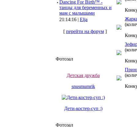
·
Dancing For Birth™ -
танцы для беременных и
Конк
мам с малышами
Жарки
21:14:16 |
Elja
(коли
[
перейти на форум
]
Конк
Зефир
(коли
Фотозал
Конк
Принц
(коли
Детская дружба
Конк
snusmumrik
Дети-костер-суп :)
Фотозал