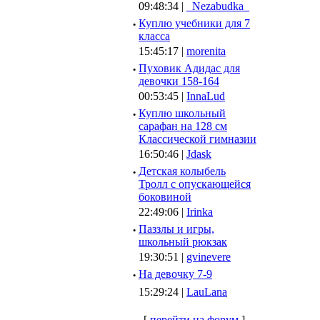
09:48:34 |
_Nezabudka_
·
Куплю учебники для 7
класса
15:45:17 |
morenita
·
Пуховик Адидас для
девочки 158-164
00:53:45 |
InnaLud
·
Куплю школьный
сарафан на 128 см
Классической гимназии
16:50:46 |
Jdask
·
Детская колыбель
Тролл с опускающейся
боковиной
22:49:06 |
Irinka
·
Паззлы и игры,
школьный рюкзак
19:30:51 |
gvinevere
·
Hа девочку 7-9
15:29:24 |
LauLana
[
перейти на форум
]