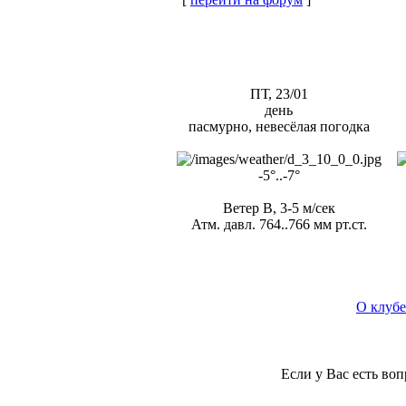
ПТ, 23/01
день
пасмурно, невесёлая погодка
-5°..-7°
Ветер В, 3-5 м/сек
Атм. давл. 764..766 мм рт.ст.
О клубе
Если у Вас есть во