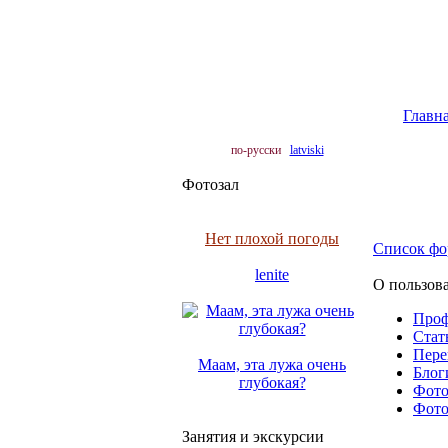
Главн
по-русски
latviski
Фотозал
Нет плохой погоды
Список фо
lenite
О пользова
Про
Cтать
Пере
Маам, эта лужа очень
Блоги
глубокая?
Фото 
Фото 
Занятия и экскурсии