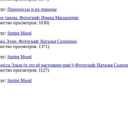
урс:
Принцессы и их принцы
е танцы. Фотограф: Ирина Маскаленко
чество просмотров: 1030)
урс:
Spring Mood
ка Элли. Фотограф: Наталья Салопина
чество просмотров: 1371)
урс:
Spring Mood
есса Эльза (и это её настоящее имя:)) Фотограф: Наталья Салоп
чество просмотров: 1127)
урс:
Spring Mood