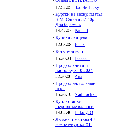
·
Отдам БЕСПЛАТНО
17:52:05 |
double_lucky
·
Куртки на весну, платья
S-M, Сапоги 37-40р.
Для беремен.
14:47:07 |
Paina_l
·
Кубики Зайцева
12:03:08 |
Jdask
·
Коты-воители
15:20:21 |
Leeeeen
·
Продаю книги и
настолку 3.10.2024
22:20:00 |
Ana
·
Продаю настольные
игры
15:26:19 |
Nadinochka
·
Куплю тапки
шерстяные валяные
14:02:46 |
LukolgaO
·
Лыжный костюм 4F
комбез+куртка XL