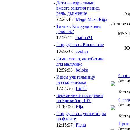
·
Дети со взрослыми
вместе занятия пение,
речь, движение
Ад
22:20:48 |
MagicMusicRiga
Личное с
·
Танцы. Кто куда водит
девочек?
MSN M
12:20:11 |
marina21
·
Пардаугава - Рисование
IC
12:46:33 |
svvipu
·
Гимнастика, акробатика
для мальчика
12:59:08 |
boloks
Счаст
·
Ищем учительницу
(коли
русского языка
17:54:56 |
Lirika
Конк
·
Беременные посиделки
Сестр
на Бривибас, 195.
(коли
21:10:00 |
Elja
·
Пардаугава - уроки игры
Конк
на флейте
Принц
12:15:07 |
Fleita
(коли