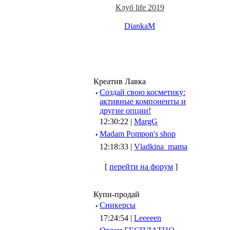
Клуб life 2019
DiankaM
Креатив Лавка
·
Создай свою косметику:
активные компоненты и
другие опции!
12:30:22 |
MargG
·
Madam Pompon's shop
12:18:33 |
Vladkina_mama
[
перейти на форум
]
Купи-продай
·
Сникерсы
17:24:54 |
Leeeeen