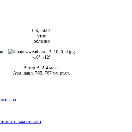
СБ, 24/01
утро
облачно
-10°..-12°
Ветер В, 2-4 м/сек
Атм. давл. 765..767 мм рт.ст.
онтакты
апишите нам письмо