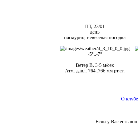
ПТ, 23/01
день
пасмурно, невесёлая погодка
-5°..-7°
Ветер В, 3-5 м/сек
Атм. давл. 764..766 мм рт.ст.
О клубе
Если у Вас есть во