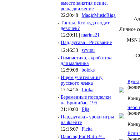
вместе занятия пение,
речь, движение
22:20:48 |
MagicMusicRiga
Ад
·
Танцы. Кто куда водит
девочек?
Личное с
12:20:11 |
marina21
MSN M
·
Пардаугава - Рисование
12:46:33 |
svvipu
IC
·
Гимнастика, акробатика
для мальчика
12:59:08 |
boloks
·
Ищем учительницу
Культ
русского языка
(коли
17:54:56 |
Lirika
·
Беременные посиделки
Конк
на Бривибас, 195.
небо в
21:10:00 |
Elja
(коли
·
Пардаугава - уроки игры
на флейте
Конк
12:15:07 |
Fleita
Если 
·
Dancing For Birth™ -
(коли