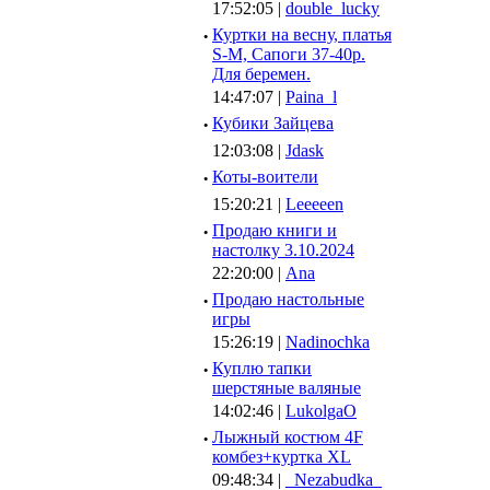
17:52:05 |
double_lucky
·
Куртки на весну, платья
S-M, Сапоги 37-40р.
Для беремен.
14:47:07 |
Paina_l
·
Кубики Зайцева
12:03:08 |
Jdask
·
Коты-воители
15:20:21 |
Leeeeen
·
Продаю книги и
настолку 3.10.2024
22:20:00 |
Ana
·
Продаю настольные
игры
15:26:19 |
Nadinochka
·
Куплю тапки
шерстяные валяные
14:02:46 |
LukolgaO
·
Лыжный костюм 4F
комбез+куртка XL
09:48:34 |
_Nezabudka_