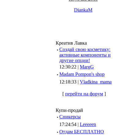
DiankaM
Креатив Лавка
·
Создай свою косметику:
активные компоненты и
другие опции!
12:30:22 |
MargG
·
Madam Pompon's shop
12:18:33 |
Vladkina_mama
[
перейти на форум
]
Купи-продай
·
Сникерсы
17:24:54 |
Leeeeen
·
Отдам БЕСПЛАТНО