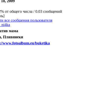
18, 2009
2% от общего числа / 0.03 сообщений
нь]
ти все сообщения пользователя
_ni4ka
атив мама
а, Плявниеки
://www.fotoalbum.eu/buketika