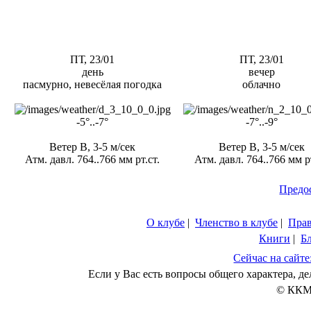
ПТ, 23/01
ПТ, 23/01
день
вечер
пасмурно, невесёлая погодка
облачно
-5°..-7°
-7°..-9°
Ветер В, 3-5 м/сек
Ветер В, 3-5 м/сек
Атм. давл. 764..766 мм рт.ст.
Атм. давл. 764..766 мм рт
Предо
О клубе
|
Членство в клубе
|
Пра
Книги
|
Б
Сейчас на сайте
Если у Вас есть вопросы общего характера, 
© ККМ