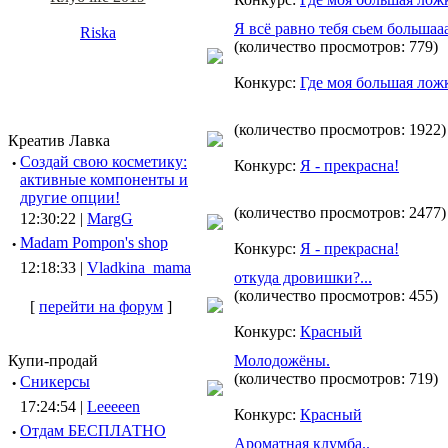
Я всё равно тебя сьем большаа
Riska
(количество просмотров: 779)
Конкурс:
Где моя большая лож
(количество просмотров: 1922)
Креатив Лавка
·
Создай свою косметику:
Конкурс:
Я - прекрасна!
активные компоненты и
другие опции!
(количество просмотров: 2477)
12:30:22 |
MargG
·
Madam Pompon's shop
Конкурс:
Я - прекрасна!
12:18:33 |
Vladkina_mama
откуда дровишки?...
(количество просмотров: 455)
[
перейти на форум
]
Конкурс:
Красный
Купи-продай
Молодожёны.
(количество просмотров: 719)
·
Сникерсы
17:24:54 |
Leeeeen
Конкурс:
Красный
·
Отдам БЕСПЛАТНО
Ароматная клумба..