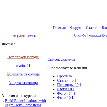
Главная
|
Форум
|
Статьи
|
Бл
О Клубе
|
Женская Кл
по-русски
latviski
Фотозал
Нет плохой погоды
Список форумов
marina21
О пользователе Renesmi
Профиль
Cтатьи [ 0 ]
Защита от солнца
Переводы [ 0 ]
Блоги [ 0 ]
Фото [ 14 ]
Занятия и экскурсии
Фото [ 0 ]
·
Build Better Loadouts with
u4gm Delta Force Items