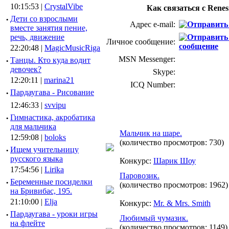
10:15:53 |
CrystalVibe
Как связаться с Rene
·
Дети со взрослыми
Адрес e-mail:
вместе занятия пение,
речь, движение
Личное сообщение:
22:20:48 |
MagicMusicRiga
MSN Messenger:
·
Танцы. Кто куда водит
девочек?
Skype:
12:20:11 |
marina21
ICQ Number:
·
Пардаугава - Рисование
12:46:33 |
svvipu
·
Гимнастика, акробатика
для мальчика
Мальчик на шаре.
12:59:08 |
boloks
(количество просмотров: 730)
·
Ищем учительницу
русского языка
Конкурс:
Шарик Шоу
17:54:56 |
Lirika
Паровозик.
·
Беременные посиделки
(количество просмотров: 1962)
на Бривибас, 195.
21:10:00 |
Elja
Конкурс:
Mr. & Mrs. Smith
·
Пардаугава - уроки игры
Любимый чумазик.
на флейте
(количество просмотров: 1149)