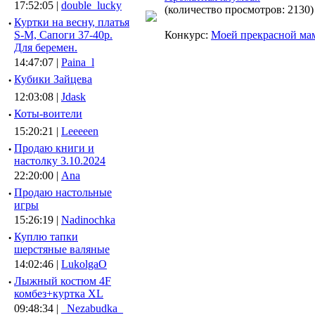
17:52:05 |
double_lucky
(количество просмотров: 2130)
·
Куртки на весну, платья
S-M, Сапоги 37-40р.
Конкурс:
Моей прекрасной ма
Для беремен.
14:47:07 |
Paina_l
·
Кубики Зайцева
12:03:08 |
Jdask
·
Коты-воители
15:20:21 |
Leeeeen
·
Продаю книги и
настолку 3.10.2024
22:20:00 |
Ana
·
Продаю настольные
игры
15:26:19 |
Nadinochka
·
Куплю тапки
шерстяные валяные
14:02:46 |
LukolgaO
·
Лыжный костюм 4F
комбез+куртка XL
09:48:34 |
_Nezabudka_