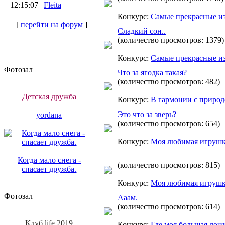
12:15:07 |
Fleita
Конкурс:
Самые прекрасные и
[
перейти на форум
]
Сладкий сон..
(количество просмотров: 1379)
Конкурс:
Самые прекрасные и
Фотозал
Что за ягодка такая?
(количество просмотров: 482)
Детская дружба
Конкурс:
В гармонии с приро
Это что за зверь?
yordana
(количество просмотров: 654)
Конкурс:
Моя любимая игруш
Когда мало снега -
(количество просмотров: 815)
спасает дружба.
Конкурс:
Моя любимая игруш
Фотозал
Ааам.
(количество просмотров: 614)
Клуб life 2019
Конкурс:
Где моя большая лож