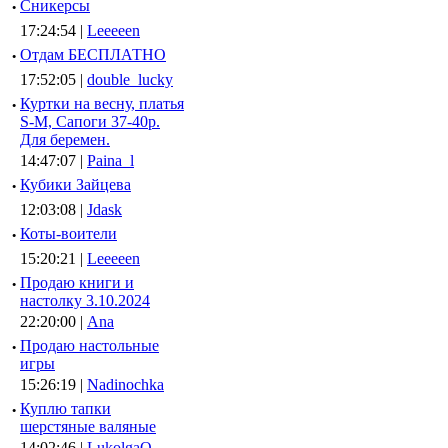
·
Сникерсы
17:24:54 |
Leeeeen
·
Отдам БЕСПЛАТНО
17:52:05 |
double_lucky
·
Куртки на весну, платья
S-M, Сапоги 37-40р.
Для беремен.
14:47:07 |
Paina_l
·
Кубики Зайцева
12:03:08 |
Jdask
·
Коты-воители
15:20:21 |
Leeeeen
·
Продаю книги и
настолку 3.10.2024
22:20:00 |
Ana
·
Продаю настольные
игры
15:26:19 |
Nadinochka
·
Куплю тапки
шерстяные валяные
14:02:46 |
LukolgaO