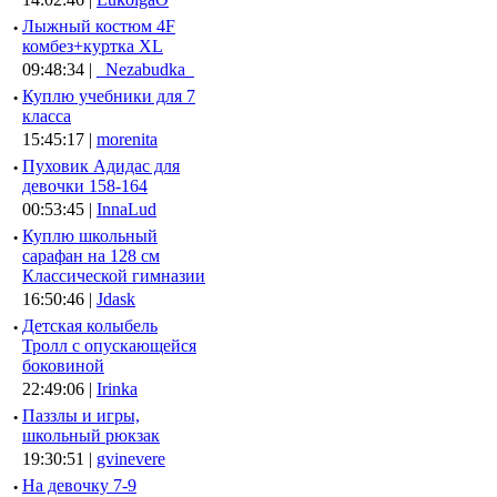
·
Лыжный костюм 4F
комбез+куртка XL
09:48:34 |
_Nezabudka_
·
Куплю учебники для 7
класса
15:45:17 |
morenita
·
Пуховик Адидас для
девочки 158-164
00:53:45 |
InnaLud
·
Куплю школьный
сарафан на 128 см
Классической гимназии
16:50:46 |
Jdask
·
Детская колыбель
Тролл с опускающейся
боковиной
22:49:06 |
Irinka
·
Паззлы и игры,
школьный рюкзак
19:30:51 |
gvinevere
·
Hа девочку 7-9