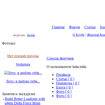
Главная
|
Форум
|
Статьи
|
Бл
О Клубе
|
Женская Кл
по-русски
latviski
Фотозал
Нет плохой погоды
Список форумов
Veshnjaja
О пользователе luda-mila
Профиль
Cтатьи [ 0 ]
Лето, я люблю тебя...
Переводы [ 0 ]
Блоги [ 0 ]
Фото [ 0 ]
Занятия и экскурсии
Фото [ 0 ]
·
Build Better Loadouts with
u4gm Delta Force Items