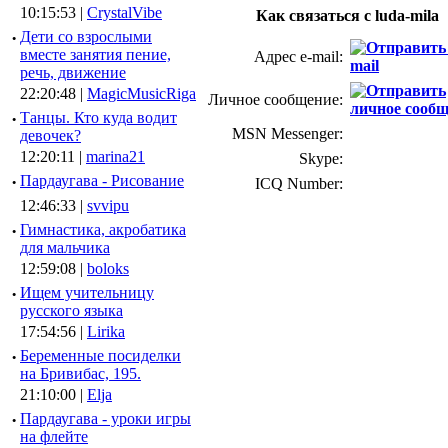
10:15:53 |
CrystalVibe
Как связаться с luda-mila
·
Дети со взрослыми
вместе занятия пение,
Адрес e-mail:
речь, движение
22:20:48 |
MagicMusicRiga
Личное сообщение:
·
Танцы. Кто куда водит
MSN Messenger:
девочек?
12:20:11 |
marina21
Skype:
·
Пардаугава - Рисование
ICQ Number:
12:46:33 |
svvipu
·
Гимнастика, акробатика
для мальчика
12:59:08 |
boloks
·
Ищем учительницу
русского языка
17:54:56 |
Lirika
·
Беременные посиделки
на Бривибас, 195.
21:10:00 |
Elja
·
Пардаугава - уроки игры
на флейте