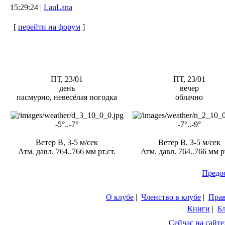
15:29:24 |
LauLana
[
перейти на форум
]
ПТ, 23/01
ПТ, 23/01
день
вечер
пасмурно, невесёлая погодка
облачно
-5°..-7°
-7°..-9°
Ветер В, 3-5 м/сек
Ветер В, 3-5 м/сек
Атм. давл. 764..766 мм рт.ст.
Атм. давл. 764..766 мм рт
Предо
О клубе
|
Членство в клубе
|
Пра
Книги
|
Б
Сейчас на сайте