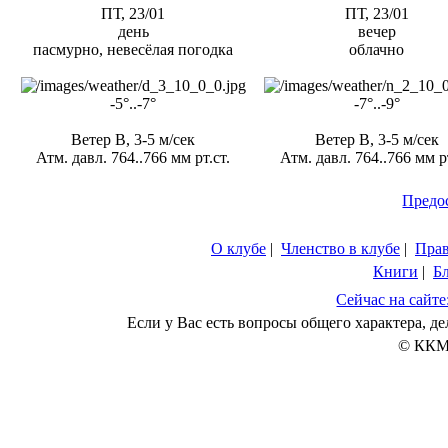
ПТ, 23/01
ПТ, 23/01
день
вечер
пасмурно, невесёлая погодка
облачно
-5°..-7°
-7°..-9°
Ветер В, 3-5 м/сек
Ветер В, 3-5 м/сек
Атм. давл. 764..766 мм рт.ст.
Атм. давл. 764..766 мм рт
Предо
О клубе
|
Членство в клубе
|
Пра
Книги
|
Б
Сейчас на сайте
Если у Вас есть вопросы общего характера, 
© ККМ