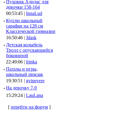
·
Пуховик Адидас для
девочки 158-164
00:53:45 |
InnaLud
·
Куплю школьный
сарафан на 128 см
Классической гимназии
16:50:46 |
Jdask
·
Детская колыбель
Тролл с опускающейся
боковиной
22:49:06 |
Irinka
·
Паззлы и игры,
школьный рюкзак
19:30:51 |
gvinevere
·
Hа девочку 7-9
15:29:24 |
LauLana
[
перейти на форум
]