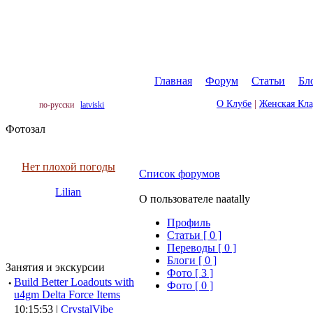
Главная
|
Форум
|
Статьи
|
Бл
О Клубе
|
Женская Кл
по-русски
latviski
Фотозал
Нет плохой погоды
Список форумов
Lilian
О пользователе naatally
Профиль
Cтатьи [ 0 ]
Переводы [ 0 ]
Блоги [ 0 ]
Занятия и экскурсии
Фото [ 3 ]
·
Build Better Loadouts with
Фото [ 0 ]
u4gm Delta Force Items
10:15:53 |
CrystalVibe