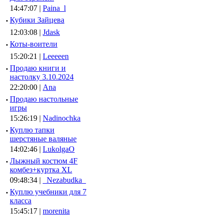
14:47:07 |
Paina_l
·
Кубики Зайцева
12:03:08 |
Jdask
·
Коты-воители
15:20:21 |
Leeeeen
·
Продаю книги и
настолку 3.10.2024
22:20:00 |
Ana
·
Продаю настольные
игры
15:26:19 |
Nadinochka
·
Куплю тапки
шерстяные валяные
14:02:46 |
LukolgaO
·
Лыжный костюм 4F
комбез+куртка XL
09:48:34 |
_Nezabudka_
·
Куплю учебники для 7
класса
15:45:17 |
morenita