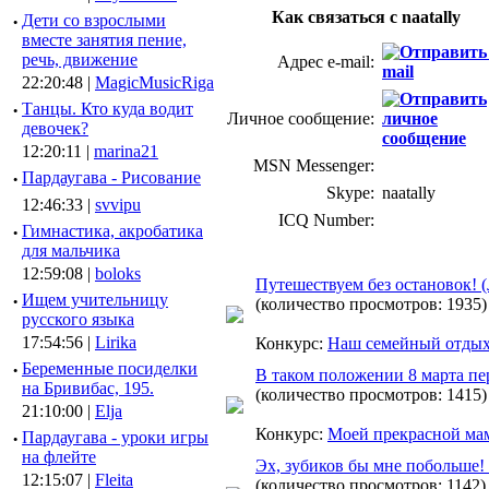
Как связаться с naatally
·
Дети со взрослыми
вместе занятия пение,
речь, движение
Адрес e-mail:
22:20:48 |
MagicMusicRiga
·
Танцы. Кто куда водит
Личное сообщение:
девочек?
12:20:11 |
marina21
MSN Messenger:
·
Пардаугава - Рисование
Skype:
naatally
12:46:33 |
svvipu
ICQ Number:
·
Гимнастика, акробатика
для мальчика
12:59:08 |
boloks
Путешествуем без остановок! (
·
Ищем учительницу
(количество просмотров: 1935)
русского языка
17:54:56 |
Lirika
Конкурс:
Наш семейный отдых
·
Беременные посиделки
В таком положении 8 марта пе
на Бривибас, 195.
(количество просмотров: 1415)
21:10:00 |
Elja
Конкурс:
Моей прекрасной ма
·
Пардаугава - уроки игры
на флейте
Эх, зубиков бы мне побольше!
12:15:07 |
Fleita
(количество просмотров: 1142)