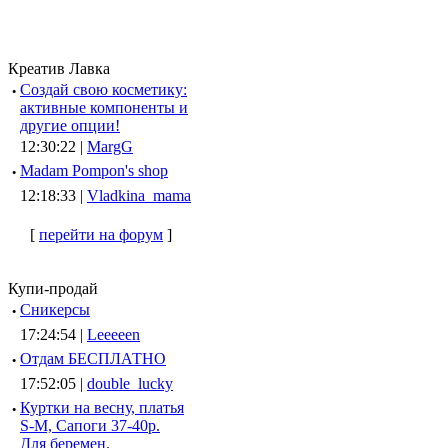
Креатив Лавка
·
Создай свою косметику:
активные компоненты и
другие опции!
12:30:22 |
MargG
·
Madam Pompon's shop
12:18:33 |
Vladkina_mama
[
перейти на форум
]
Купи-продай
·
Сникерсы
17:24:54 |
Leeeeen
·
Отдам БЕСПЛАТНО
17:52:05 |
double_lucky
·
Куртки на весну, платья
S-M, Сапоги 37-40р.
Для беремен.