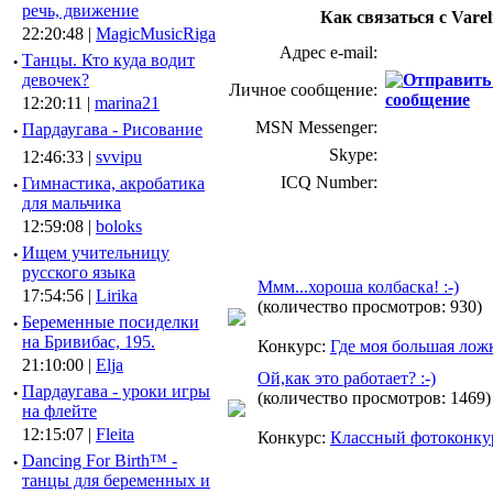
речь, движение
Как связаться с Varel
22:20:48 |
MagicMusicRiga
Адрес e-mail:
·
Танцы. Кто куда водит
девочек?
Личное сообщение:
12:20:11 |
marina21
MSN Messenger:
·
Пардаугава - Рисование
Skype:
12:46:33 |
svvipu
ICQ Number:
·
Гимнастика, акробатика
для мальчика
12:59:08 |
boloks
·
Ищем учительницу
русского языка
Ммм...хороша колбаска! :-)
17:54:56 |
Lirika
(количество просмотров: 930)
·
Беременные посиделки
на Бривибас, 195.
Конкурс:
Где моя большая лож
21:10:00 |
Elja
Ой,как это работает? :-)
·
Пардаугава - уроки игры
(количество просмотров: 1469)
на флейте
12:15:07 |
Fleita
Конкурс:
Классный фотоконку
·
Dancing For Birth™ -
танцы для беременных и