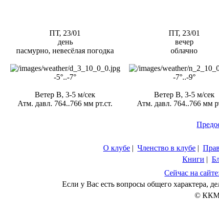
ПТ, 23/01
ПТ, 23/01
день
вечер
пасмурно, невесёлая погодка
облачно
-5°..-7°
-7°..-9°
Ветер В, 3-5 м/сек
Ветер В, 3-5 м/сек
Атм. давл. 764..766 мм рт.ст.
Атм. давл. 764..766 мм рт
Предо
О клубе
|
Членство в клубе
|
Пра
Книги
|
Б
Сейчас на сайте
Если у Вас есть вопросы общего характера, 
© ККМ