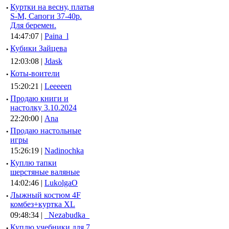
·
Куртки на весну, платья
S-M, Сапоги 37-40р.
Для беремен.
14:47:07 |
Paina_l
·
Кубики Зайцева
12:03:08 |
Jdask
·
Коты-воители
15:20:21 |
Leeeeen
·
Продаю книги и
настолку 3.10.2024
22:20:00 |
Ana
·
Продаю настольные
игры
15:26:19 |
Nadinochka
·
Куплю тапки
шерстяные валяные
14:02:46 |
LukolgaO
·
Лыжный костюм 4F
комбез+куртка XL
09:48:34 |
_Nezabudka_
·
Куплю учебники для 7