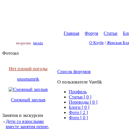
Главная
|
Форум
|
Статьи
|
Бл
О Клубе
|
Женская Кл
по-русски
latviski
Фотозал
Нет плохой погоды
Список форумов
snusmumrik
О пользователе Varelik
Профиль
Cтатьи [ 0 ]
Снежный заплыв
Переводы [ 0 ]
Блоги [ 0 ]
Фото [ 2 ]
Занятия и экскурсии
Фото [ 0 ]
·
Дети со взрослыми
вместе занятия пение,