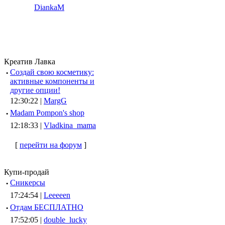
DiankaM
Креатив Лавка
·
Создай свою косметику:
активные компоненты и
другие опции!
12:30:22 |
MargG
·
Madam Pompon's shop
12:18:33 |
Vladkina_mama
[
перейти на форум
]
Купи-продай
·
Сникерсы
17:24:54 |
Leeeeen
·
Отдам БЕСПЛАТНО
17:52:05 |
double_lucky