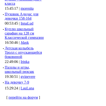
класса
15:45:17 |
morenita
·
Пуховик Адидас для
девочки 158-164
00:53:45 |
InnaLud
·
Куплю школьный
сарафан на 128 см
Классической гимназии
16:50:46 |
Jdask
·
Детская колыбель
Тролл с опускающейся
боковиной
22:49:06 |
Irinka
·
Паззлы и игры,
школьный рюкзак
19:30:51 |
gvinevere
·
Hа девочку 7-9
15:29:24 |
LauLana
[
перейти на форум
]