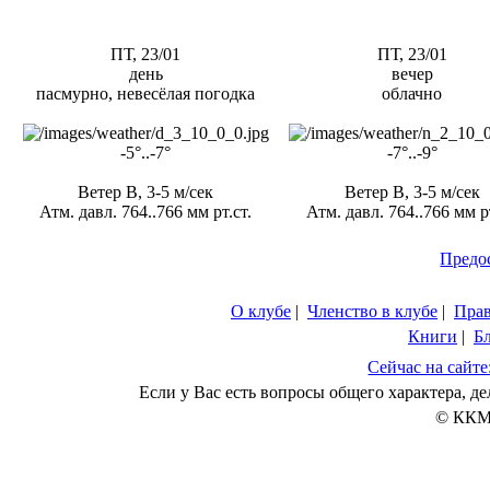
ПТ, 23/01
ПТ, 23/01
день
вечер
пасмурно, невесёлая погодка
облачно
-5°..-7°
-7°..-9°
Ветер В, 3-5 м/сек
Ветер В, 3-5 м/сек
Атм. давл. 764..766 мм рт.ст.
Атм. давл. 764..766 мм рт
Предо
О клубе
|
Членство в клубе
|
Пра
Книги
|
Б
Сейчас на сайте
Если у Вас есть вопросы общего характера, 
© ККМ