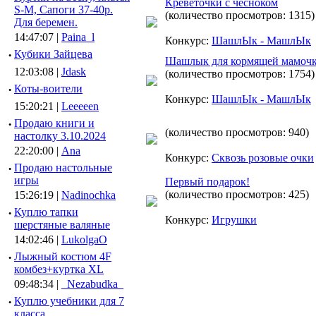
Креветочки с чесноком
S-M, Сапоги 37-40р.
(количество просмотров: 1315)
Для беремен.
14:47:07 |
Paina_l
Конкурс:
ШашлЫк - МашлЫк
·
Кубики Зайцева
Шашлык для кормящей мамочк
12:03:08 |
Jdask
(количество просмотров: 1754)
·
Коты-воители
Конкурс:
ШашлЫк - МашлЫк
15:20:21 |
Leeeeen
·
Продаю книги и
(количество просмотров: 940)
настолку 3.10.2024
22:20:00 |
Ana
Конкурс:
Сквозь розовые очки
·
Продаю настольные
игры
Первый подарок!
(количество просмотров: 425)
15:26:19 |
Nadinochka
·
Куплю тапки
Конкурс:
Игрушки
шерстяные валяные
14:02:46 |
LukolgaO
·
Лыжный костюм 4F
комбез+куртка XL
09:48:34 |
_Nezabudka_
·
Куплю учебники для 7
класса