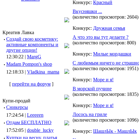
Конкурс:
Красный
Вкусняшки ...
(количество просмотров: 2604)
Конкурс:
Дружная семья
Креатив Лавка
А что это вы тут делаете ?
·
Создай свою косметику:
(количество просмотров: 800)
активные компоненты и
другие опции!
Конкурс:
Милые мордашки
12:30:22 |
MargG
С любимым ничего не страшн
·
Madam Pompon's shop
(количество просмотров: 1951)
12:18:33 |
Vladkina_mama
Конкурс:
Море и я!
[
перейти на форум
]
В морской пучине
(количество просмотров: 1835)
Купи-продай
Конкурс:
Море и я!
·
Сникерсы
Лосось на гриле
17:24:54 |
Leeeeen
(количество просмотров: 1096)
·
Отдам БЕСПЛАТНО
17:52:05 |
double_lucky
Конкурс:
ШашлЫк - МашлЫк
·
Куртки на весну, платья