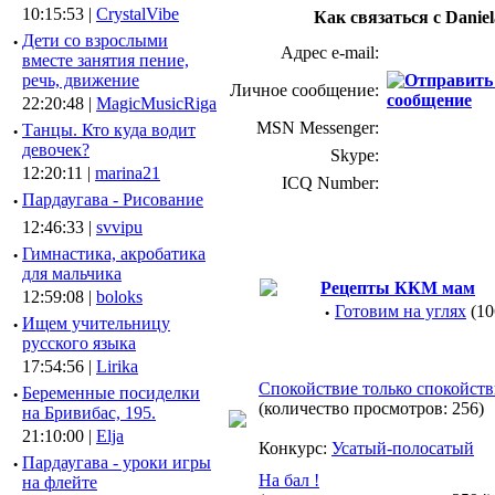
10:15:53 |
CrystalVibe
Как связаться с Danie
·
Дети со взрослыми
Адрес e-mail:
вместе занятия пение,
речь, движение
Личное сообщение:
22:20:48 |
MagicMusicRiga
MSN Messenger:
·
Танцы. Кто куда водит
девочек?
Skype:
12:20:11 |
marina21
ICQ Number:
·
Пардаугава - Рисование
12:46:33 |
svvipu
·
Гимнастика, акробатика
для мальчика
Рецепты ККМ мам
12:59:08 |
boloks
·
Готовим на углях
(10
·
Ищем учительницу
русского языка
17:54:56 |
Lirika
Спокойствие только спокойстви
·
Беременные посиделки
(количество просмотров: 256)
на Бривибас, 195.
21:10:00 |
Elja
Конкурс:
Усатый-полосатый
·
Пардаугава - уроки игры
На бал !
на флейте