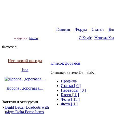
Главная
|
Форум
|
Статьи
|
Бл
О Клубе
|
Женская Кл
по-русски
latviski
Фотозал
Нет плохой погоды
Список форумов
Jaaa
О пользователе DanielaK
Профиль
Cтатьи [ 0 ]
Дорога , дорогаааа....
Переводы [ 0 ]
Блоги [ 1 ]
Фото [ 15 ]
Занятия и экскурсии
Фото [ 1 ]
·
Build Better Loadouts with
u4gm Delta Force Items