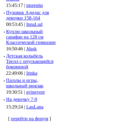
15:45:17 |
morenita
·
Пуховик Адидас для
девочки 158-164
00:53:45 |
InnaLud
·
Куплю школьный
сарафан на 128 см
Классической гимназии
16:50:46 |
Jdask
·
Детская колыбель
Тролл с опускающейся
боковиной
22:49:06 |
Irinka
·
Паззлы и игры,
школьный рюкзак
19:30:51 |
gvinevere
·
Hа девочку 7-9
15:29:24 |
LauLana
[
перейти на форум
]