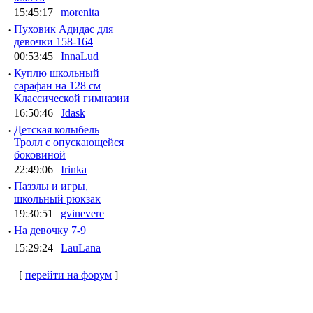
15:45:17 |
morenita
·
Пуховик Адидас для
девочки 158-164
00:53:45 |
InnaLud
·
Куплю школьный
сарафан на 128 см
Классической гимназии
16:50:46 |
Jdask
·
Детская колыбель
Тролл с опускающейся
боковиной
22:49:06 |
Irinka
·
Паззлы и игры,
школьный рюкзак
19:30:51 |
gvinevere
·
Hа девочку 7-9
15:29:24 |
LauLana
[
перейти на форум
]