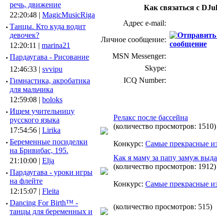
речь, движение
Как связаться с DJul
22:20:48 |
MagicMusicRiga
Адрес e-mail:
·
Танцы. Кто куда водит
девочек?
Личное сообщение:
12:20:11 |
marina21
MSN Messenger:
·
Пардаугава - Рисование
Skype:
12:46:33 |
svvipu
ICQ Number:
·
Гимнастика, акробатика
для мальчика
12:59:08 |
boloks
·
Ищем учительницу
Релакс после бассейна
русского языка
(количество просмотров: 1510)
17:54:56 |
Lirika
·
Беременные посиделки
Конкурс:
Самые прекрасные и
на Бривибас, 195.
Как я маму за папу замуж выда
21:10:00 |
Elja
(количество просмотров: 1912)
·
Пардаугава - уроки игры
на флейте
Конкурс:
Самые прекрасные и
12:15:07 |
Fleita
·
Dancing For Birth™ -
(количество просмотров: 515)
танцы для беременных и