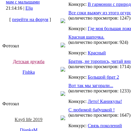
мам с малышами
Конкурс:
В гармонии с приро
21:14:16 |
Elja
Все соки выжму из этого огур
(количество просмотров: 1247)
[
перейти на форум
]
Конкурс:
Где моя большая лож
Красная шапочка.
(количество просмотров: 924)
Фотозал
Конкурс:
Красный
Братик, не торопись, читай вн
Детская дружба
(количество просмотров: 1714)
Fishka
Конкурс:
Большой брат 2
Вот так мы загорали...
(количество просмотров: 1233)
Конкурс:
Лето! Каникулы!
Фотозал
С любимой бабушкой !
(количество просмотров: 1647)
Клуб life 2019
Конкурс:
Связь поколений
DiankaM