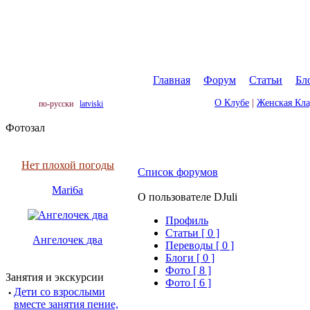
Главная
|
Форум
|
Статьи
|
Бл
О Клубе
|
Женская Кл
по-русски
latviski
Фотозал
Нет плохой погоды
Список форумов
Mari6a
О пользователе DJuli
Профиль
Cтатьи [ 0 ]
Ангелочек два
Переводы [ 0 ]
Блоги [ 0 ]
Фото [ 8 ]
Занятия и экскурсии
Фото [ 6 ]
·
Дети со взрослыми
вместе занятия пение,