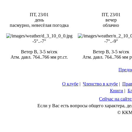
ПТ, 23/01
ПТ, 23/01
день
вечер
пасмурно, невесёлая погодка
облачно
-5°..-7°
-7°..-9°
Ветер В, 3-5 м/сек
Ветер В, 3-5 м/сек
Атм. давл. 764..766 мм рт.ст.
Атм. давл. 764..766 мм рт
Предо
О клубе
|
Членство в клубе
|
Пра
Книги
|
Б
Сейчас на сайте
Если у Вас есть вопросы общего характера, 
© ККМ