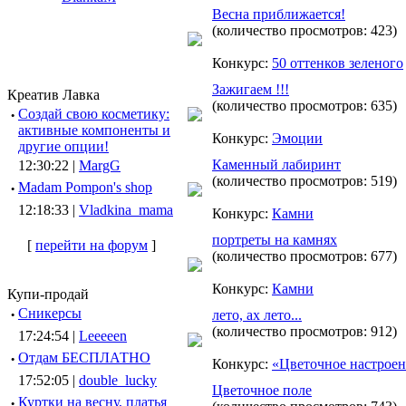
Весна приближается!
(количество просмотров: 423)
Конкурс:
50 оттенков зеленого
Зажигаем !!!
Креатив Лавка
(количество просмотров: 635)
·
Создай свою косметику:
активные компоненты и
Конкурс:
Эмоции
другие опции!
Каменный лабиринт
12:30:22 |
MargG
(количество просмотров: 519)
·
Madam Pompon's shop
12:18:33 |
Vladkina_mama
Конкурс:
Камни
портреты на камнях
[
перейти на форум
]
(количество просмотров: 677)
Конкурс:
Камни
Купи-продай
·
Сникерсы
лето, ах лето...
(количество просмотров: 912)
17:24:54 |
Leeeeen
·
Отдам БЕСПЛАТНО
Конкурс:
«Цветочное настрое
17:52:05 |
double_lucky
Цветочное поле
·
Куртки на весну, платья