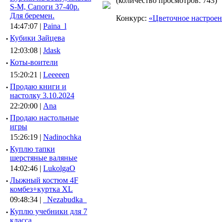
(количество просмотров: 743)
S-M, Сапоги 37-40р.
Для беремен.
Конкурс:
«Цветочное настрое
14:47:07 |
Paina_l
·
Кубики Зайцева
12:03:08 |
Jdask
·
Коты-воители
15:20:21 |
Leeeeen
·
Продаю книги и
настолку 3.10.2024
22:20:00 |
Ana
·
Продаю настольные
игры
15:26:19 |
Nadinochka
·
Куплю тапки
шерстяные валяные
14:02:46 |
LukolgaO
·
Лыжный костюм 4F
комбез+куртка XL
09:48:34 |
_Nezabudka_
·
Куплю учебники для 7
класса