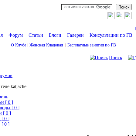
ая
|
Форум
|
Статьи
|
Блоги
|
Галереи
|
Консультации по ГВ
О Клубе
|
Женская Кладовая
|
Бесплатные занятия по ГВ
Поиск
румов
теле katjache
филь
и [ 0 ]
воды [ 0 ]
 [ 0 ]
[ 0 ]
[ 0 ]