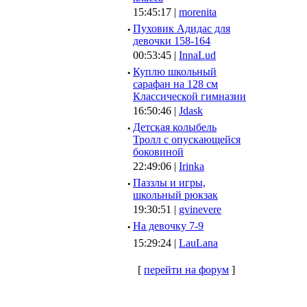
15:45:17 |
morenita
·
Пуховик Адидас для
девочки 158-164
00:53:45 |
InnaLud
·
Куплю школьный
сарафан на 128 см
Классической гимназии
16:50:46 |
Jdask
·
Детская колыбель
Тролл с опускающейся
боковиной
22:49:06 |
Irinka
·
Паззлы и игры,
школьный рюкзак
19:30:51 |
gvinevere
·
Hа девочку 7-9
15:29:24 |
LauLana
[
перейти на форум
]