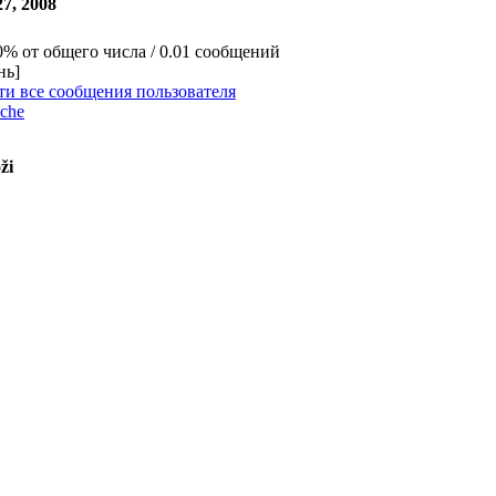
27, 2008
0% от общего числа / 0.01 сообщений
нь]
ти все сообщения пользователя
ache
ži