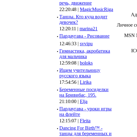
речь, движение
22:20:48 |
MagicMusicRiga
Ад
·
Танцы. Кто куда водит
девочек?
Личное с
12:20:11 |
marina21
MSN M
·
Пардаугава - Рисование
12:46:33 |
svvipu
IC
·
Гимнастика, акробатика
для мальчика
12:59:08 |
boloks
·
Ищем учительницу
русского языка
17:54:56 |
Lirika
·
Беременные посиделки
на Бривибас, 195.
21:10:00 |
Elja
·
Пардаугава - уроки игры
на флейте
12:15:07 |
Fleita
·
Dancing For Birth™ -
танцы для беременных и