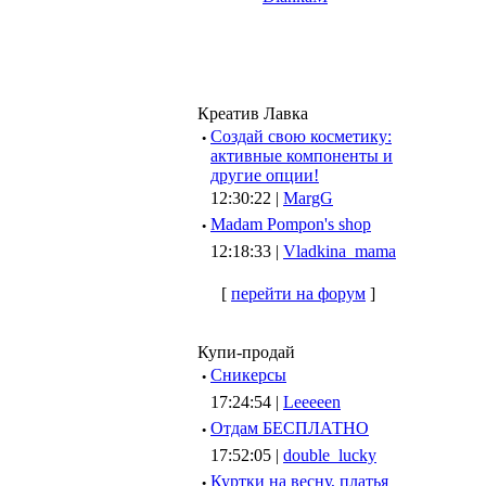
Креатив Лавка
·
Создай свою косметику:
активные компоненты и
другие опции!
12:30:22 |
MargG
·
Madam Pompon's shop
12:18:33 |
Vladkina_mama
[
перейти на форум
]
Купи-продай
·
Сникерсы
17:24:54 |
Leeeeen
·
Отдам БЕСПЛАТНО
17:52:05 |
double_lucky
·
Куртки на весну, платья