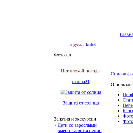
Главн
по-русски
latviski
Фотозал
Нет плохой погоды
Список фо
marina21
О пользова
Про
Cтать
Защита от солнца
Пере
Блоги
Фото 
Занятия и экскурсии
Фото 
·
Дети со взрослыми
вместе занятия пение,