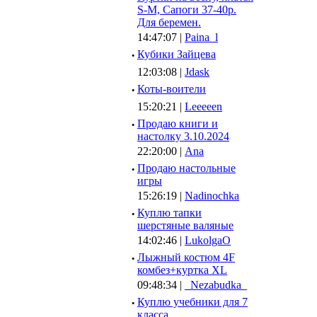
S-M, Сапоги 37-40р.
Для беремен.
14:47:07 |
Paina_l
·
Кубики Зайцева
12:03:08 |
Jdask
·
Коты-воители
15:20:21 |
Leeeeen
·
Продаю книги и
настолку 3.10.2024
22:20:00 |
Ana
·
Продаю настольные
игры
15:26:19 |
Nadinochka
·
Куплю тапки
шерстяные валяные
14:02:46 |
LukolgaO
·
Лыжный костюм 4F
комбез+куртка XL
09:48:34 |
_Nezabudka_
·
Куплю учебники для 7
класса