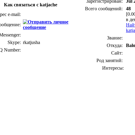
Зарегистрирован:
Jul 
Как связаться с katjache
Всего сообщений:
48
[0.0
рес e-mail:
в де
ообщение:
Най
katj
essenger:
Звание:
Skype:
rkatjusha
Откуда:
Balo
Q Number:
Сайт:
Род занятий:
Интересы: