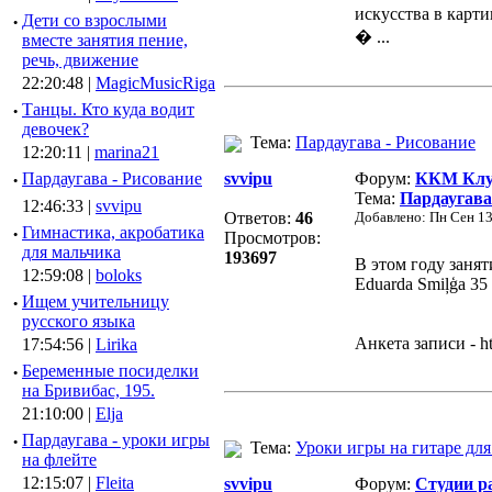
искусства в карти
·
Дети со взрослыми
� ...
вместе занятия пение,
речь, движение
22:20:48 |
MagicMusicRiga
·
Танцы. Кто куда водит
девочек?
Тема:
Пардаугава - Рисование
12:20:11 |
marina21
·
Пардаугава - Рисование
svvipu
Форум:
ККМ Клуб
Тема:
Пардаугава
12:46:33 |
svvipu
Ответов:
46
Добавлено: Пн Сен 13
·
Гимнастика, акробатика
Просмотров:
для мальчика
193697
В этом году занят
12:59:08 |
boloks
Eduarda Smiļģa 35
·
Ищем учительницу
русского языка
Анкета записи - 
17:54:56 |
Lirika
·
Беременные посиделки
на Бривибас, 195.
21:10:00 |
Elja
·
Пардаугава - уроки игры
Тема:
Уроки игры на гитаре для
на флейте
12:15:07 |
Fleita
svvipu
Форум:
Студии р