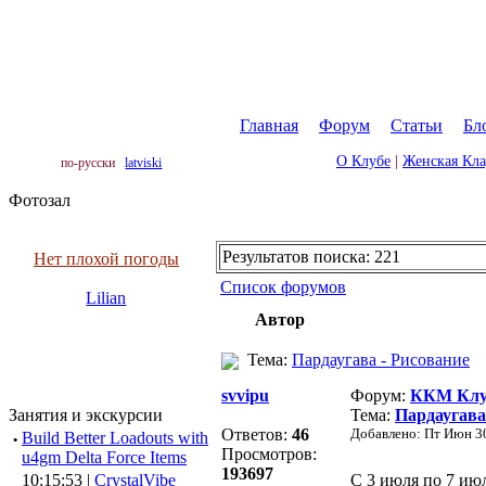
Главная
|
Форум
|
Статьи
|
Бл
О Клубе
|
Женская Кл
по-русски
latviski
Фотозал
Результатов поиска: 221
Нет плохой погоды
Список форумов
Lilian
Автор
Тема:
Пардаугава - Рисование
svvipu
Форум:
ККМ Клуб
Занятия и экскурсии
Тема:
Пардаугава
Ответов:
46
Добавлено: Пт Июн 30
·
Build Better Loadouts with
Просмотров:
u4gm Delta Force Items
193697
10:15:53 |
CrystalVibe
C 3 июля по 7 ию