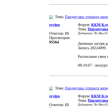
Тема:
Пардаугава: открыта запи
svvipu
Форум:
ККМ Клуб
Тема:
Пардаугава
Ответов:
15
Добавлено: Вс Июл 07
Просмотров:
95564
Дневные лагеря дл
Запись 28224099.
Расписание смен н
08-19.07 - экскур
Тема:
Пардаугава: открыта запи
svvipu
Форум:
ККМ Клуб
Тема:
Пардаугава
Ответов:
15
Добавлено: Вт Июл 02