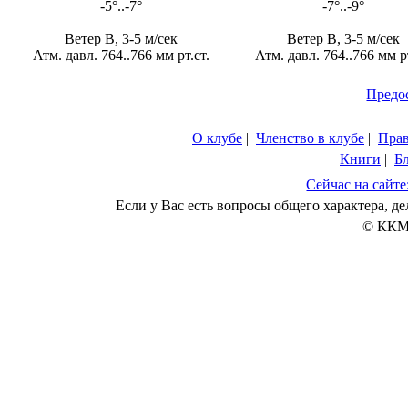
-5°..-7°
-7°..-9°
Ветер В, 3-5 м/сек
Ветер В, 3-5 м/сек
Атм. давл. 764..766 мм рт.ст.
Атм. давл. 764..766 мм рт
Предо
О клубе
|
Членство в клубе
|
Пра
Книги
|
Б
Сейчас на сайте
Если у Вас есть вопросы общего характера, 
© ККМ