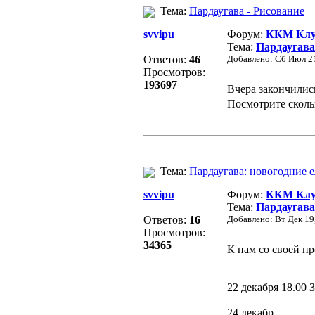
Тема:
Пардаугава - Рисование
svvipu
Форум:
ККМ Клуб
Тема:
Пардаугава
Ответов:
46
Добавлено: Сб Июл 21
Просмотров:
193697
Вчера закончилис
Посмотрите скольк
Тема:
Пардаугава: новогодние е
svvipu
Форум:
ККМ Клуб
Тема:
Пардаугава:
Ответов:
16
Добавлено: Вт Дек 19
Просмотров:
34365
К нам со своей п
22 декабря 18.00 
24 декабр ...