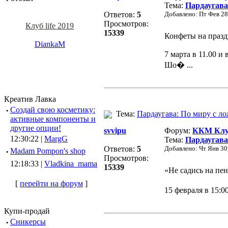
Тема:
Пардаугава
Ответов:
5
Добавлено: Пт Фев 28
Просмотров:
Клуб life 2019
15339
Конфеты на праз
DiankaM
7 марта в 11.00 и
Шо� ...
Креатив Лавка
·
Создай свою косметику:
Тема:
Пардаугава: По миру с ло
активные компоненты и
другие опции!
svvipu
Форум:
ККМ Клуб
12:30:22 |
MargG
Тема:
Пардаугава
Ответов:
5
Добавлено: Чт Янв 30
·
Madam Pompon's shop
Просмотров:
12:18:33 |
Vladkina_mama
15339
«Не садись на пен
[
перейти на форум
]
15 февраля в 15:0
Купи-продай
·
Сникерсы