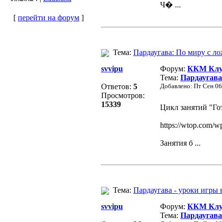
Ч� ...
[
перейти на форум
]
Тема:
Пардаугава: По миру с ло
svvipu
Форум:
ККМ Клуб
Тема:
Пардаугава
Ответов:
5
Добавлено: Пт Сен 06
Просмотров:
15339
Цикл занятий "Гот
https://wtop.com/w
Занятия б ...
Тема:
Пардаугава - уроки игры 
svvipu
Форум:
ККМ Клуб
Тема:
Пардаугава