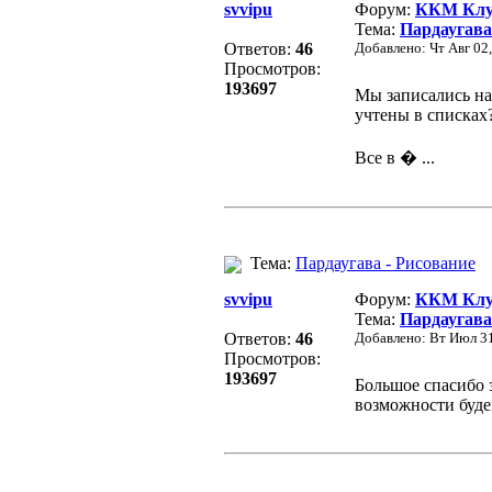
svvipu
Форум:
ККМ Клуб
Тема:
Пардаугава
Ответов:
46
Добавлено: Чт Авг 02
Просмотров:
193697
Мы записались на 
учтены в списках
Все в � ...
Тема:
Пардаугава - Рисование
svvipu
Форум:
ККМ Клуб
Тема:
Пардаугава
Ответов:
46
Добавлено: Вт Июл 31
Просмотров:
193697
Большое спасибо з
возможности будем