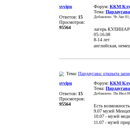
svvipu
Форум:
ККМ Клуб
Тема:
Пардаугава
Ответов:
15
Добавлено: Чт Авг 01
Просмотров:
95564
лагерь КУЛИНА
05-16.08
8-14 лет
английская, немец
Тема:
Пардаугава: открыта запи
svvipu
Форум:
ККМ Клуб
Тема:
Пардаугава
Ответов:
15
Добавлено: Пн Июл 08
Просмотров:
95564
Есть возможность
9.07 музей Менце
10.07 - музей мед
11.07 - музей прир