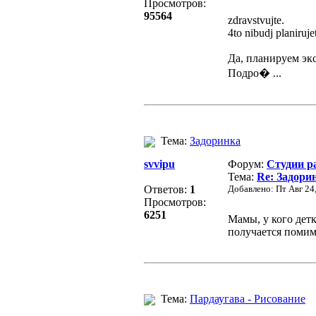
Просмотров:
95564
zdravstvujte.
4to nibudj planiruj
Да, планируем эк
Подро� ...
Тема:
Задоринка
svvipu
Форум:
Студии р
Тема:
Re: Задори
Ответов:
1
Добавлено: Пт Авг 24
Просмотров:
6251
Мамы, у кого дет
получается помимо
Тема:
Пардаугава - Рисование