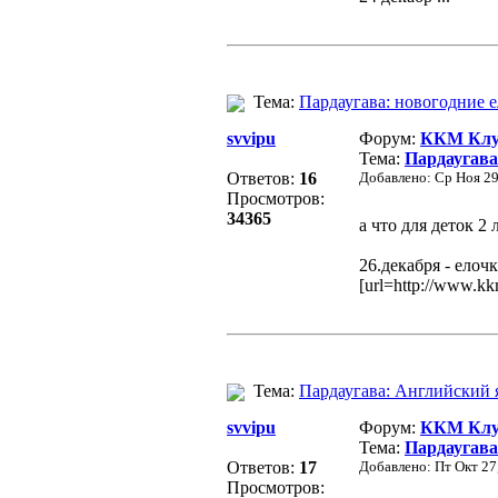
Тема:
Пардаугава: новогодние е
svvipu
Форум:
ККМ Клуб
Тема:
Пардаугава:
Ответов:
16
Добавлено: Ср Ноя 29
Просмотров:
34365
а что для деток 2 
26.декабря - елочк
[url=http://www.kk
Тема:
Пардаугава: Английский 
svvipu
Форум:
ККМ Клуб
Тема:
Пардаугава
Ответов:
17
Добавлено: Пт Окт 27
Просмотров: