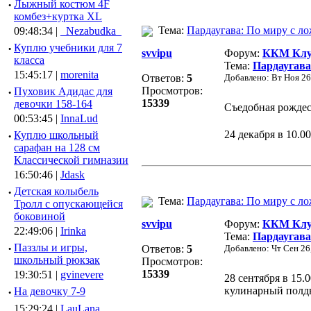
·
Лыжный костюм 4F
комбез+куртка XL
Тема:
Пардаугава: По миру с ло
09:48:34 |
_Nezabudka_
·
Куплю учебники для 7
svvipu
Форум:
ККМ Клуб
класса
Тема:
Пардаугава
15:45:17 |
morenita
Ответов:
5
Добавлено: Вт Ноя 26
Просмотров:
·
Пуховик Адидас для
15339
девочки 158-164
Съедобная рождес
00:53:45 |
InnaLud
24 декабря в 10.0
·
Куплю школьный
сарафан на 128 см
Классической гимназии
16:50:46 |
Jdask
·
Детская колыбель
Тема:
Пардаугава: По миру с ло
Тролл с опускающейся
боковиной
svvipu
Форум:
ККМ Клуб
22:49:06 |
Irinka
Тема:
Пардаугава
·
Паззлы и игры,
Ответов:
5
Добавлено: Чт Сен 26
школьный рюкзак
Просмотров:
15339
19:30:51 |
gvinevere
28 сентября в 15.
кулинарный полд
·
Hа девочку 7-9
15:29:24 |
LauLana