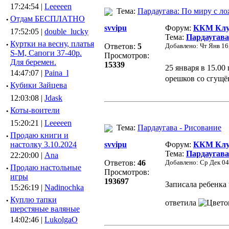
17:24:54 |
Leeeeen
Тема:
Пардаугава: По миру с ло
·
Отдам БЕСПЛАТНО
svvipu
Форум:
ККМ Клуб
17:52:05 |
double_lucky
Тема:
Пардаугава
·
Куртки на весну, платья
Ответов:
5
Добавлено: Чт Янв 16
S-M, Сапоги 37-40р.
Просмотров:
Для беремен.
15339
25 января в 15.00
14:47:07 |
Paina_l
орешков со сгущё
·
Кубики Зайцева
12:03:08 |
Jdask
·
Коты-воители
15:20:21 |
Leeeeen
Тема:
Пардаугава - Рисование
·
Продаю книги и
настолку 3.10.2024
svvipu
Форум:
ККМ Клуб
Тема:
Пардаугава
22:20:00 |
Ana
Ответов:
46
Добавлено: Ср Дек 04
·
Продаю настольные
Просмотров:
игры
193697
Записала ребенка
15:26:19 |
Nadinochka
·
Куплю тапки
ответила
шерстяные валяные
14:02:46 |
LukolgaO