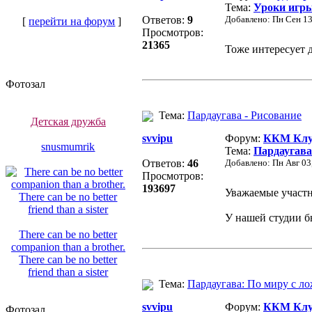
Тема:
Уроки игры
Ответов:
9
Добавлено: Пн Сен 13
[
перейти на форум
]
Просмотров:
21365
Тоже интересует д
Фотозал
Тема:
Пардаугава - Рисование
Детская дружба
svvipu
Форум:
ККМ Клуб
snusmumrik
Тема:
Пардаугава
Ответов:
46
Добавлено: Пн Авг 03
Просмотров:
193697
Уважаемые участ
У нашей студии бы
There can be no better
companion than a brother.
There can be no better
friend than a sister
Тема:
Пардаугава: По миру с ло
svvipu
Форум:
ККМ Клуб
Фотозал