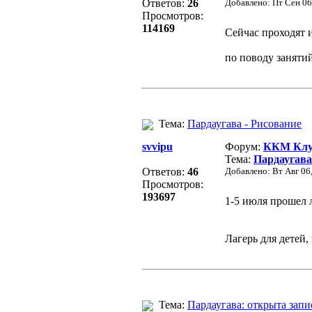
Ответов:
26
Добавлено: Пт Сен 06
Просмотров:
114169
Сейчас проходят 
по поводу занятий
Тема:
Пардаугава - Рисование
svvipu
Форум:
ККМ Клуб
Тема:
Пардаугава
Ответов:
46
Добавлено: Вт Авг 06
Просмотров:
193697
1-5 июля прошел л
Лагерь для детей,
Тема:
Пардаугава: открыта запи