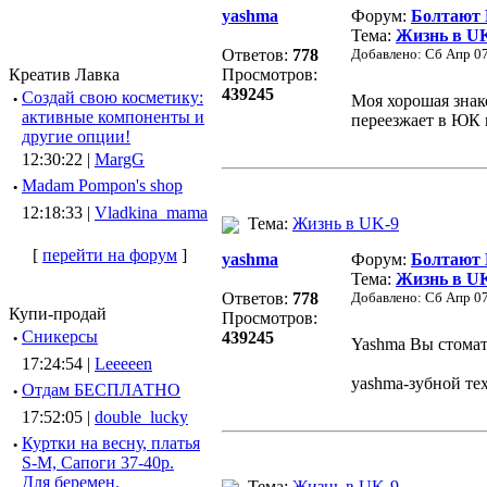
yashma
Форум:
Болтают
Тема:
Жизнь в U
Ответов:
778
Добавлено: Сб Апр 07
Креатив Лавка
Просмотров:
439245
·
Создай свою косметику:
Моя хорошая знак
активные компоненты и
переезжает в ЮК п
другие опции!
12:30:22 |
MargG
·
Madam Pompon's shop
12:18:33 |
Vladkina_mama
Тема:
Жизнь в UK-9
[
перейти на форум
]
yashma
Форум:
Болтают
Тема:
Жизнь в U
Ответов:
778
Добавлено: Сб Апр 07
Купи-продай
Просмотров:
·
Сникерсы
439245
Yashma Вы стома
17:24:54 |
Leeeeen
yashma-зубной те
·
Отдам БЕСПЛАТНО
17:52:05 |
double_lucky
·
Куртки на весну, платья
S-M, Сапоги 37-40р.
Для беремен.
Тема:
Жизнь в UK-9