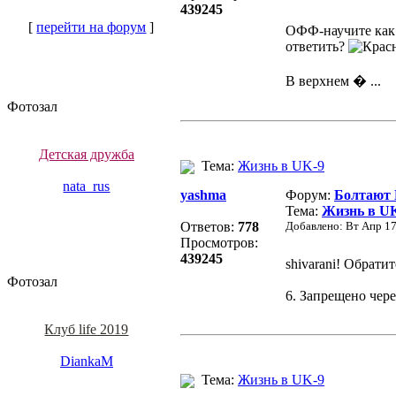
439245
[
перейти на форум
]
ОФФ-научите как 
ответить?
В верхнем � ...
Фотозал
Детская дружба
Тема:
Жизнь в UK-9
nata_rus
yashma
Форум:
Болтают
Тема:
Жизнь в U
Ответов:
778
Добавлено: Вт Апр 17
Просмотров:
439245
shivarani! Обрати
Фотозал
6. Запрещено чере
Клуб life 2019
DiankaM
Тема:
Жизнь в UK-9