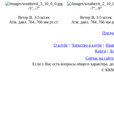
-5°..-7°
-7°..-9°
Ветер В, 3-5 м/сек
Ветер В, 3-5 м/сек
Атм. давл. 764..766 мм рт.ст.
Атм. давл. 764..766 мм рт
Предо
О клубе
|
Членство в клубе
|
Пра
Книги
|
Б
Сейчас на сайте
Если у Вас есть вопросы общего характера, 
© ККМ