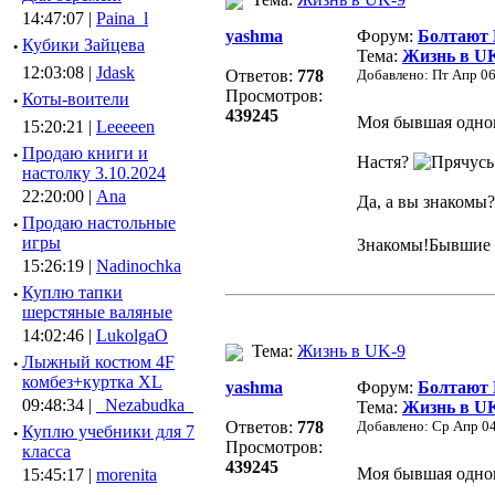
14:47:07 |
Paina_l
yashma
Форум:
Болтают
·
Кубики Зайцева
Тема:
Жизнь в U
12:03:08 |
Jdask
Ответов:
778
Добавлено: Пт Апр 06
Просмотров:
·
Коты-воители
439245
Моя бывшая однок
15:20:21 |
Leeeeen
·
Продаю книги и
Настя?
настолку 3.10.2024
22:20:00 |
Ana
Да, а вы знакомы
·
Продаю настольные
игры
Знакомы!Бывшие к
15:26:19 |
Nadinochka
·
Куплю тапки
шерстяные валяные
14:02:46 |
LukolgaO
Тема:
Жизнь в UK-9
·
Лыжный костюм 4F
комбез+куртка XL
yashma
Форум:
Болтают
09:48:34 |
_Nezabudka_
Тема:
Жизнь в U
Ответов:
778
Добавлено: Ср Апр 04
·
Куплю учебники для 7
Просмотров:
класса
439245
Моя бывшая однок
15:45:17 |
morenita