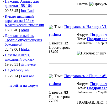
·
Пуховик Адидас для
Настя?
девочки 158-164
00:53:45 |
InnaLud
·
Куплю школьный
сарафан на 128 см
Классической гимназии
Тема:
Поздравляем Наташу / Vl
16:50:46 |
Jdask
yashma
Форум:
Поздравл
·
Детская колыбель
Тема:
Поздравляе
Тролл с опускающейся
Ответов:
12
Добавлено: Пн Мар 26
боковиной
Просмотров:
22:49:06 |
Irinka
16499
спешу 
·
Паззлы и игры,
школьный рюкзак
19:30:51 |
gvinevere
·
Hа девочку 7-9
Тема:
Поздравляем с Пацаном!!
15:29:24 |
LauLana
yashma
Форум:
Поздравл
[
перейти на форум
]
Тема:
Поздравляе
Ответов:
83
Добавлено: Пт Мар 02
Просмотров:
77809
ПОЗДРАВЛЯЮ!!