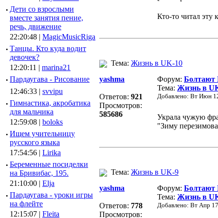
·
Дети со взрослыми
Кто-то читал эту 
вместе занятия пение,
речь, движение
22:20:48 |
MagicMusicRiga
·
Танцы. Кто куда водит
девочек?
Тема:
Жизнь в UK-10
12:20:11 |
marina21
·
Пардаугава - Рисование
yashma
Форум:
Болтают
Тема:
Жизнь в U
12:46:33 |
svvipu
Ответов:
921
Добавлено: Вт Июн 12
·
Гимнастика, акробатика
Просмотров:
для мальчика
585686
Украла чужую фра
12:59:08 |
boloks
"Зиму перезимова
·
Ищем учительницу
русского языка
17:54:56 |
Lirika
·
Беременные посиделки
Тема:
Жизнь в UK-9
на Бривибас, 195.
21:10:00 |
Elja
yashma
Форум:
Болтают
·
Пардаугава - уроки игры
Тема:
Жизнь в U
на флейте
Ответов:
778
Добавлено: Вт Апр 17
12:15:07 |
Fleita
Просмотров: