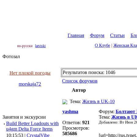
Главная
|
Форум
|
Статьи
|
Бл
О Клубе
|
Женская Кл
по-русски
latviski
Фотозал
Результатов поиска: 1046
Нет плохой погоды
Список форумов
morskaja72
Автор
Тема:
Жизнь в UK-10
yashma
Форум:
Болтают
Занятия и экскурсии
Тема:
Жизнь в U
Ответов:
921
Добавлено: Вт Июн 26
·
Build Better Loadouts with
Просмотров:
u4gm Delta Force Items
585686
10:15:53 |
CrystalVibe
[url=http://rus.tv