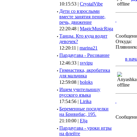
10:15:53 |
CrystalVibe
·
Дети со взрослыми
вместе занятия пение,
речь, движение
22:20:48 |
MagicMusicRiga
·
Танцы. Кто куда водит
Сообщени
девочек?
Откуда:
Плявниек
12:20:11 |
marina21
·
Пардаугава - Рисование
в нач
12:46:33 |
svvipu
·
Гимнастика, акробатика
для мальчика
12:59:08 |
boloks
·
Ищем учительницу
русского языка
17:54:56 |
Lirika
·
Беременные посиделки
на Бривибас, 195.
Сообщени
21:10:00 |
Elja
·
Пардаугава - уроки игры
на флейте