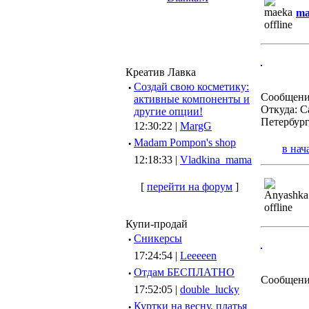
ma
Креатив Лавка
·
Создай свою косметику:
Сообщени
активные компоненты и
Откуда: С
другие опции!
Петербург
12:30:22 |
MargG
·
Madam Pompon's shop
в нач
12:18:33 |
Vladkina_mama
[
перейти на форум
]
Купи-продай
·
Сникерсы
17:24:54 |
Leeeeen
·
Отдам БЕСПЛАТНО
Сообщени
17:52:05 |
double_lucky
·
Куртки на весну, платья