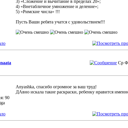
3) «Сложение и вычитание в пределах 20»;
4) «Внетабличное умножение и деление»;
5) «Римские числа» !!!
Пусть Ваши ребята учатся с удовольствием!!!
ало
onaata
Ср Ф
Anyashka, спасибо огромное за ваш труд!
ДАвно искала такие раскраски, ребенку нравится именн
я: 90
iga
ало