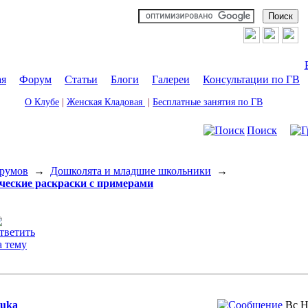
ая
|
Форум
|
Статьи
|
Блоги
|
Галереи
|
Консультации по ГВ
О Клубе
|
Женская Кладовая
|
Бесплатные занятия по ГВ
Поиск
румов
→
Дошколята и младшие школьники
→
еские раскраски с примерами
juka
Вс Н