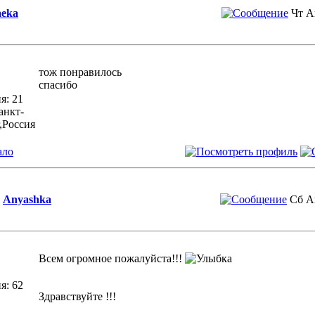
eka
Чт А
тож понравилось
спасибо
я: 21
анкт-
,Россия
ало
Anyashka
Сб А
Всем огромное пожалуйста!!!
я: 62
Здравствуйте !!!