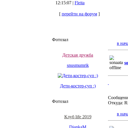
12:15:07 |
Fleita
[
перейти на форум
]
Фотозал
в нач
Детская дружба
s
snusmumrik
Дети-костер-суп :)
Сообщени
Фотозал
Откуда: R
в нач
Клуб life 2019
DiankaM