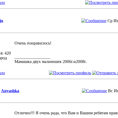
ало
jo
Ср Ию
Очень понравилось!
я: 420
_________________
ород
Мамашка двух мальчишек 2006г.и2008г.
ало
Anyashka
Вс Ию
Отлично!!! Я очень рада, что Вам и Вашим ребятам нрав