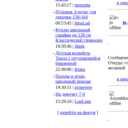
в нач
15:45:17 |
morenita
·
Пуховик Адидас для
девочки 158-164
jo-
00:53:45 |
InnaLud
·
Куплю школьный
сарафан на 128 см
Классической гимназии
16:50:46 |
Jdask
·
Детская колыбель
Сообщени
Тролл с опускающейся
Откуда: г
боковиной
желаний
22:49:06 |
Irinka
·
Паззлы и игры,
в нач
школьный рюкзак
19:30:51 |
gvinevere
·
Hа девочку 7-9
15:29:24 |
LauLana
[
перейти на форум
]