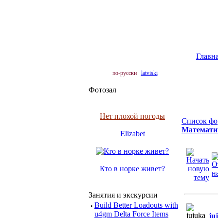
Главн
по-русски
latviski
Фотозал
Нет плохой погоды
Список фо
Математич
Elizabet
Кто в норке живет?
Занятия и экскурсии
·
Build Better Loadouts with
u4gm Delta Force Items
ju