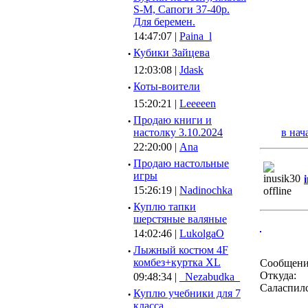
S-M, Сапоги 37-40р.
Для беремен.
14:47:07 |
Paina_l
·
Кубики Зайцева
12:03:08 |
Jdask
·
Коты-воители
15:20:21 |
Leeeeen
·
Продаю книги и
настолку 3.10.2024
в нач
22:20:00 |
Ana
·
Продаю настольные
игры
15:26:19 |
Nadinochka
·
Куплю тапки
шерстяные валяные
14:02:46 |
LukolgaO
·
Лыжный костюм 4F
комбез+куртка XL
Сообщени
Откуда:
09:48:34 |
_Nezabudka_
Саласпил
·
Куплю учебники для 7
класса