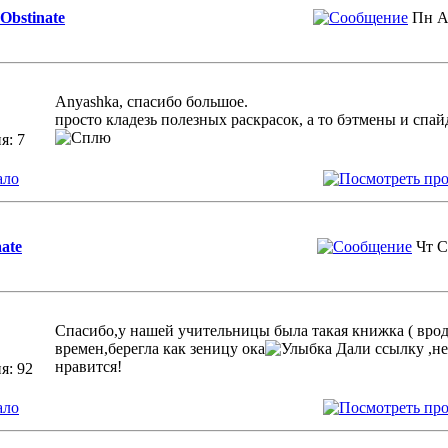
Obstinate
Пн А
Anyashka, спасибо большое.
просто кладезь полезных раскрасок, а то бэтмены и спа
я: 7
ало
ate
Чт С
Спасибо,у нашей учительницы была такая книжка ( врод
времен,берегла как зеницу ока
Дали ссылку ,не
нравится!
я: 92
ало