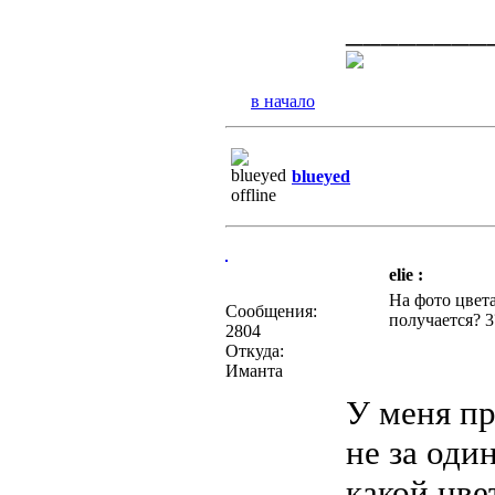
________
в начало
blueyed
elie :
На фото цвета
Сообщения:
получается? 3
2804
Откуда:
Иманта
У меня пр
не за оди
какой цве