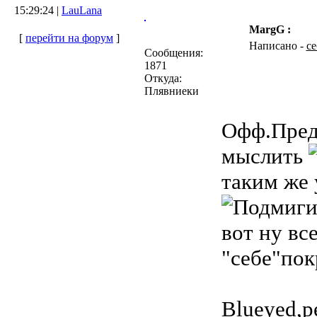
15:29:24 |
LauLana
MargG :
[
перейти на форум
]
Написано -
се
Сообщения:
1871
Откуда:
Плявниеки
Офф.Предс
мыслить
таким же 
вот ну вс
"себе"пок
Blueyed,