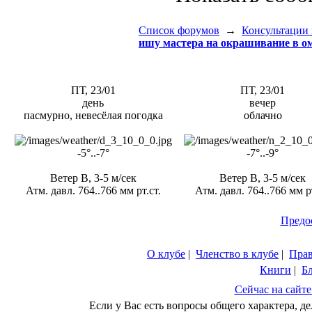
Список форумов
→
Консультации 
ишу мастера на окрашивание в ом
ПТ, 23/01
ПТ, 23/01
день
вечер
пасмурно, невесёлая погодка
облачно
-5°..-7°
-7°..-9°
Ветер В, 3-5 м/сек
Ветер В, 3-5 м/сек
Атм. давл. 764..766 мм рт.ст.
Атм. давл. 764..766 мм рт
Предо
О клубе
|
Членство в клубе
|
Пра
Книги
|
Б
Сейчас на сайте
Если у Вас есть вопросы общего характера, 