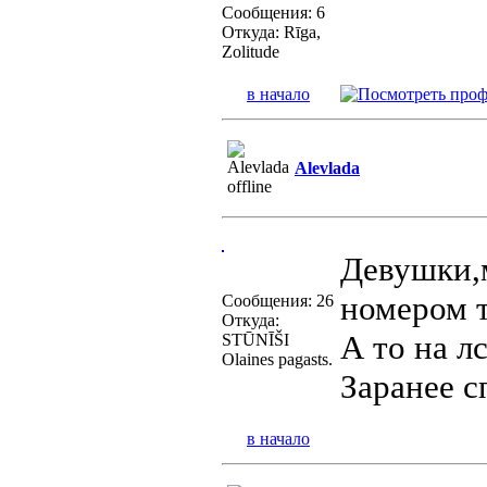
Сообщения: 6
Откуда: Rīga,
Zolitude
в начало
Alevlada
Девушки,м
номером т
Сообщения: 26
Откуда:
А то на л
STŪNĪŠI
Olaines pagasts.
Заранее с
в начало