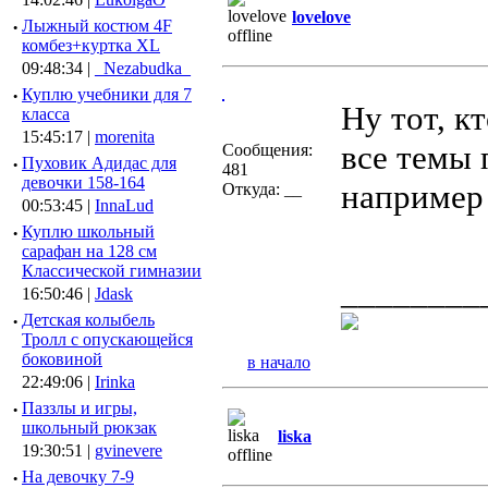
lovelove
·
Лыжный костюм 4F
комбез+куртка XL
09:48:34 |
_Nezabudka_
·
Куплю учебники для 7
Ну тот, к
класса
15:45:17 |
morenita
все темы 
Сообщения:
·
Пуховик Адидас для
481
девочки 158-164
наприме
Откуда: __
00:53:45 |
InnaLud
·
Куплю школьный
сарафан на 128 см
Классической гимназии
________
16:50:46 |
Jdask
·
Детская колыбель
Тролл с опускающейся
боковиной
в начало
22:49:06 |
Irinka
·
Паззлы и игры,
школьный рюкзак
liska
19:30:51 |
gvinevere
·
Hа девочку 7-9