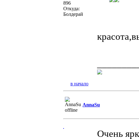
896
Откуда:
Болдерай
красота,в
________
в начало
AnnaSu
Очень ярк