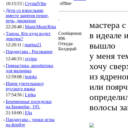
10:15:53 |
CrystalVibe
·
Дети со взрослыми
вместе занятия пение,
речь, движение
мастера с
22:20:48 |
MagicMusicRiga
в идеале 
Сообщения:
·
Танцы. Кто куда водит
896
девочек?
вышло
Откуда:
12:20:11 |
marina21
Болдерай
·
Пардаугава - Рисование
у меня те
12:46:33 |
svvipu
хочу свер
·
Гимнастика, акробатика
для мальчика
из ядрено
12:59:08 |
boloks
·
Ищем учительницу
или поярч
русского языка
определил
17:54:56 |
Lirika
·
Беременные посиделки
волосы з
на Бривибас, 195.
21:10:00 |
Elja
·
Пардаугава - уроки игры
на флейте