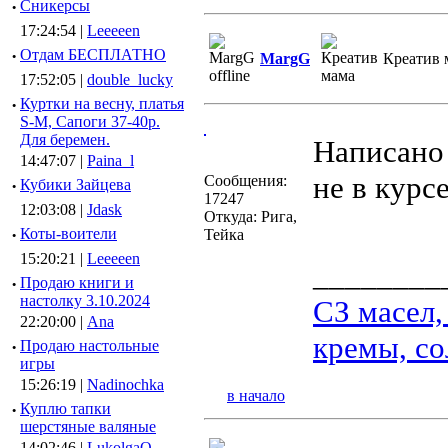
·
Сникерсы
17:24:54 |
Leeeeen
·
Отдам БЕСПЛАТНО
MargG
Креатив 
17:52:05 |
double_lucky
·
Куртки на весну, платья
S-M, Сапоги 37-40р.
Для беремен.
Написано
14:47:07 |
Paina_l
не в курс
Сообщения:
·
Кубики Зайцева
17247
12:03:08 |
Jdask
Откуда: Рига,
·
Коты-воители
Тейка
15:20:21 |
Leeeeen
________
·
Продаю книги и
настолку 3.10.2024
СЗ масел,
22:20:00 |
Ana
кремы, со
·
Продаю настольные
игры
15:26:19 |
Nadinochka
в начало
·
Куплю тапки
шерстяные валяные
14:02:46 |
LukolgaO