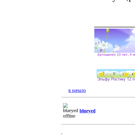
________
в начало
blueyed