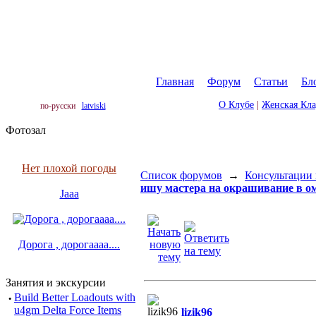
Главная
|
Форум
|
Статьи
|
Бл
О Клубе
|
Женская Кл
по-русски
latviski
Фотозал
Нет плохой погоды
Список форумов
→
Консультации 
ишу мастера на окрашивание в ом
Jaaa
Дорога , дорогаааа....
Занятия и экскурсии
·
Build Better Loadouts with
u4gm Delta Force Items
lizik96