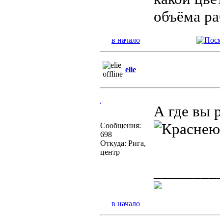
объёма ра
в начало
elie
А где вы 
Сообщения:
698
Откуда: Рига,
центр
________
в начало