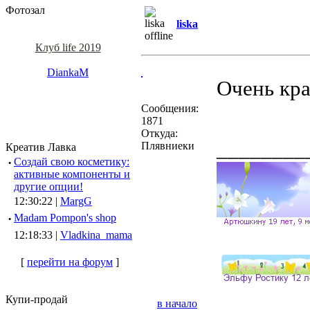
Фотозал
liska
Клуб life 2019
DiankaM
Очень кра
Сообщения:
1871
Откуда:
________
Плявниеки
Креатив Лавка
·
Создай свою косметику:
активные компоненты и
другие опции!
12:30:22 |
MargG
·
Madam Pompon's shop
12:18:33 |
Vladkina_mama
[
перейти на форум
]
Купи-продай
в начало