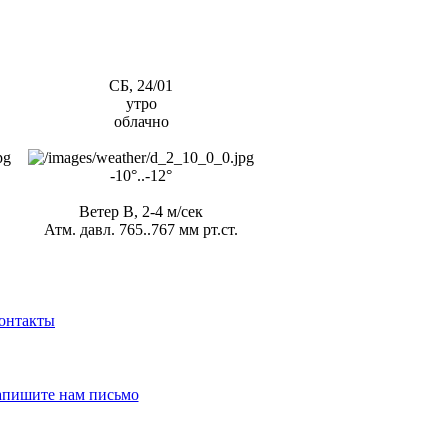
СБ, 24/01
утро
облачно
-10°..-12°
Ветер В, 2-4 м/сек
Атм. давл. 765..767 мм рт.ст.
онтакты
апишите нам письмо