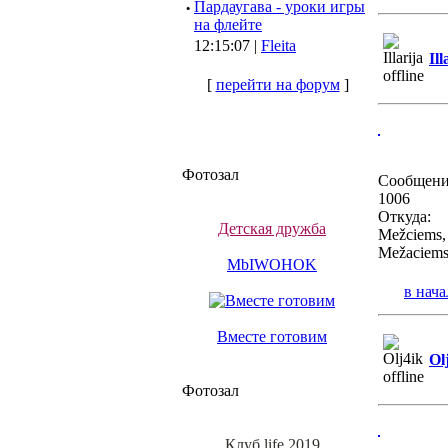
·
Пардаугава - уроки игры
на флейте
12:15:07 |
Fleita
Ill
[
перейти на форум
]
Фотозал
Сообщени
1006
Откуда:
Детская дружба
Mežciems,
Mežaciem
MbIWOHOK
в нача
Вместе готовим
Ol
Фотозал
Клуб life 2019