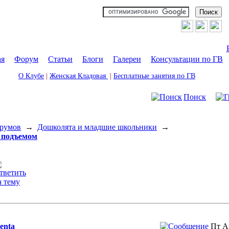
ая
|
Форум
|
Статьи
|
Блоги
|
Галереи
|
Консультации по ГВ
О Клубе
|
Женская Кладовая
|
Бесплатные занятия по ГВ
Поиск
румов
→
Дошколята и младшие школьники
→
 подъемом
lenta
Пт А