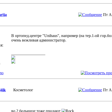
arija
Пт А
В ортопед.центре "Unihaus", например (на тер.1-ой гор.бо
очень вежливая администратор.
я:
_________________
s
ло
j4ik
Косметолог
Пт А
во 2 больнице тоже продают