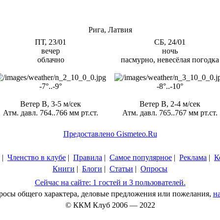
Рига, Латвия
ПТ, 23/01
СБ, 24/01
вечер
ночь
облачно
пасмурно, невесёлая погодка
-7°..-9°
-8°..-10°
Ветер В, 3-5 м/сек
Ветер В, 2-4 м/сек
Атм. давл. 764..766 мм рт.ст.
Атм. давл. 765..767 мм рт.ст.
Предоставлено Gismeteo.Ru
|
Членство в клубе
|
Правила
|
Самое популярное
|
Реклама
|
К
Книги
|
Блоги
|
Статьи
|
Опросы
Сейчас на сайте: 1 гостей и 3 пользователей.
просы общего характера, деловые предложения или пожелания,
н
© ККМ Клуб 2006 — 2022