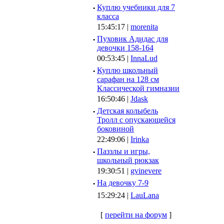
·
Куплю учебники для 7
класса
15:45:17 |
morenita
·
Пуховик Адидас для
девочки 158-164
00:53:45 |
InnaLud
·
Куплю школьный
сарафан на 128 см
Классической гимназии
16:50:46 |
Jdask
·
Детская колыбель
Тролл с опускающейся
боковиной
22:49:06 |
Irinka
·
Паззлы и игры,
школьный рюкзак
19:30:51 |
gvinevere
·
Hа девочку 7-9
15:29:24 |
LauLana
[
перейти на форум
]