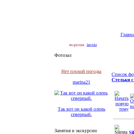
Главн
по-русски
latviski
Фотозал
Нет плохой погоды
Список фо
Стельки с
marina21
Так вот он какой олень
северный.
Занятия и экскурсии
Si