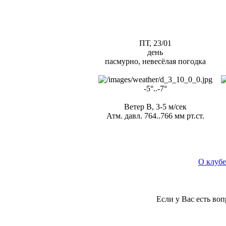
ПТ, 23/01
день
пасмурно, невесёлая погодка
-5°..-7°
Ветер В, 3-5 м/сек
Атм. давл. 764..766 мм рт.ст.
О клубе
Если у Вас есть во