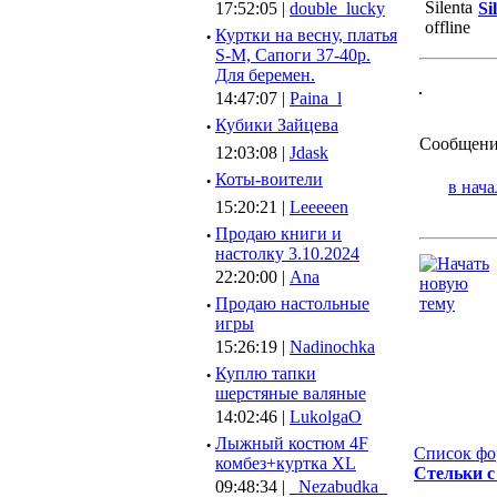
17:52:05 |
double_lucky
Si
·
Куртки на весну, платья
S-M, Сапоги 37-40р.
Для беремен.
14:47:07 |
Paina_l
·
Кубики Зайцева
Сообщени
12:03:08 |
Jdask
·
Коты-воители
в нача
15:20:21 |
Leeeeen
·
Продаю книги и
настолку 3.10.2024
22:20:00 |
Ana
·
Продаю настольные
игры
15:26:19 |
Nadinochka
·
Куплю тапки
шерстяные валяные
14:02:46 |
LukolgaO
·
Лыжный костюм 4F
Список фо
комбез+куртка XL
Стельки с
09:48:34 |
_Nezabudka_