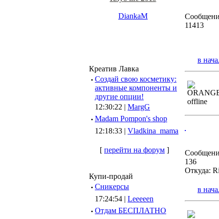
DiankaM
Сообщени
11413
в нача
Креатив Лавка
·
Создай свою косметику:
активные компоненты и
другие опции!
12:30:22 |
MargG
·
Madam Pompon's shop
12:18:33 |
Vladkina_mama
[
перейти на форум
]
Сообщени
136
Откуда: R
Купи-продай
·
Сникерсы
в нача
17:24:54 |
Leeeeen
·
Отдам БЕСПЛАТНО