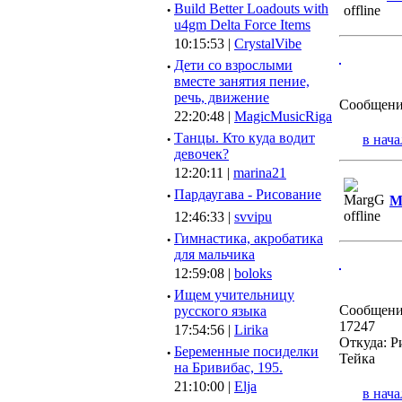
·
Build Better Loadouts with
u4gm Delta Force Items
10:15:53 |
CrystalVibe
·
Дети со взрослыми
вместе занятия пение,
речь, движение
Сообщени
22:20:48 |
MagicMusicRiga
·
Танцы. Кто куда водит
в нача
девочек?
12:20:11 |
marina21
·
Пардаугава - Рисование
M
12:46:33 |
svvipu
·
Гимнастика, акробатика
для мальчика
12:59:08 |
boloks
·
Ищем учительницу
Сообщени
русского языка
17247
17:54:56 |
Lirika
Откуда: Р
·
Беременные посиделки
Тейка
на Бривибас, 195.
21:10:00 |
Elja
в нача