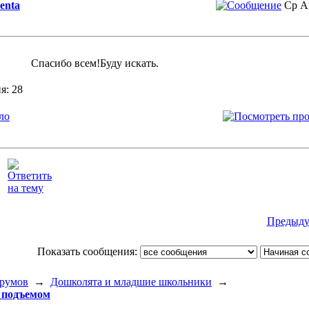
lenta
Ср А
Спасибо всем!Буду искать.
я: 28
ло
Предыду
Показать сообщения:
румов
→
Дошколята и младшие школьники
→
 подъемом