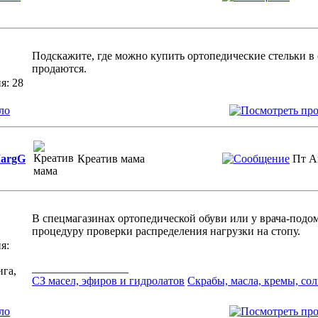
Подскажите, где можно купить ортопедические стельки в о
продаются.
я: 28
ло
argG
Креатив мама
Пт А
В спецмагазинах ортопедической обуви или у врача-подо
процедуру проверки распределения нагрузки на стопу.
я:
_________________
ига,
СЗ масел, эфиров и гидролатов
Cкрабы, масла, кремы, сол
ло