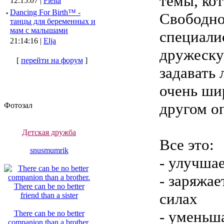
темы, ко
12:15:07 |
Fleita
·
Dancing For Birth™ -
Свободно
танцы для беременных и
мам с малышами
специали
21:14:16 |
Elja
дружеску
[
перейти на форум
]
задавать
очень ши
другом о
Фотозал
Детская дружба
Все это:
snusmumrik
- улучша
- заряжае
силах
- уменьш
There can be no better
companion than a brother.