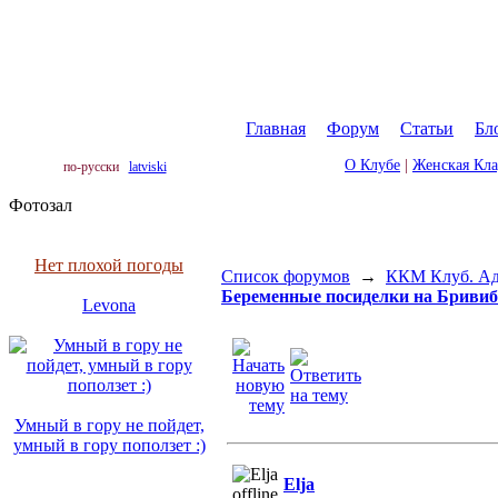
Главная
|
Форум
|
Статьи
|
Бл
О Клубе
|
Женская Кл
по-русски
latviski
Фотозал
Нет плохой погоды
Список форумов
→
ККМ Клуб. Адр
Беременные посиделки на Бривиба
Levona
Умный в гору не пойдет,
умный в гору поползет :)
Elja