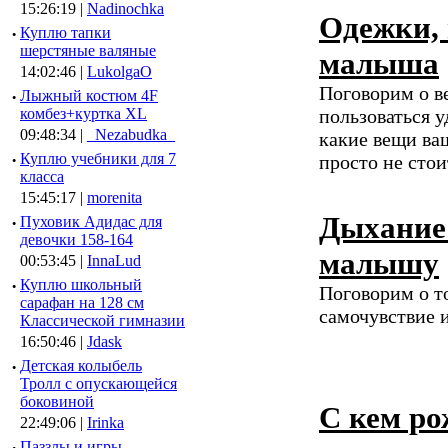
15:26:19 |
Nadinochka
Одежки, 
·
Куплю тапки
шерстяные валяные
малыша
14:02:46 |
LukolgaO
Поговорим о в
·
Лыжный костюм 4F
комбез+куртка XL
пользоваться у
09:48:34 |
_Nezabudka_
какие вещи ваш
·
Куплю учебники для 7
просто не стои
класса
15:45:17 |
morenita
Дыхание 
·
Пуховик Адидас для
девочки 158-164
малышу
00:53:45 |
InnaLud
·
Куплю школьный
Поговорим о т
сарафан на 128 см
самочувствие 
Классической гимназии
16:50:46 |
Jdask
·
Детская колыбель
Тролл с опускающейся
боковиной
С кем ро
22:49:06 |
Irinka
Паззлы и игры,