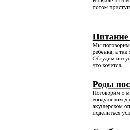
Вначале погово
потом приступ
Питание
Мы поговорим 
ребенка, а так
Обсудим интуит
что хочется.
Роды пос
Поговорим о м
воодушевим др
акушерском оп
поделиться ус