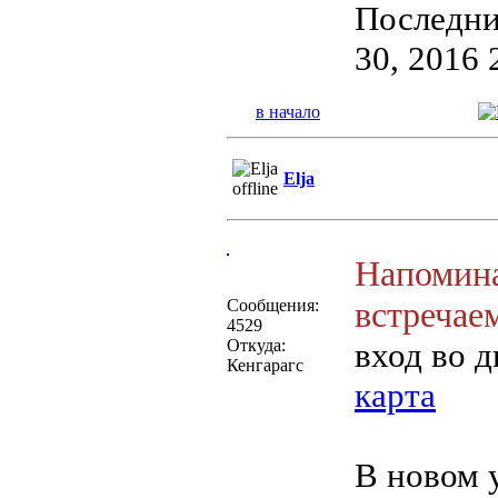
Последний
30, 2016 
в начало
Elja
Напомина
встречае
Сообщения:
4529
Откуда:
вход во д
Кенгарагс
карта
В новом 