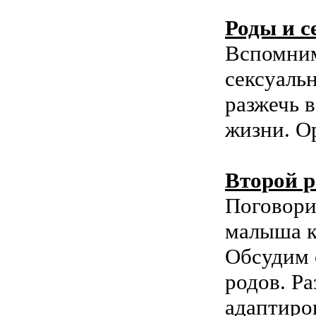
Роды и с
Вспомним
сексуаль
разжечь в
жизни. О
Второй р
Поговори
малыша к
Обсудим 
родов. Ра
адаптиро