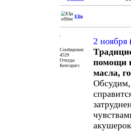
Elja
2 ноября 
Традици
Сообщения:
4529
помощи в
Откуда:
Кенгарагс
масла, г
Обсудим,
справитс
затрудне
чувствами
акушерок