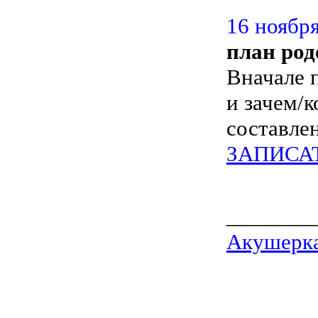
16 ноября
план род
Вначале 
и зачем/
составле
ЗАПИСА
________
Акушерка