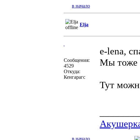
в начало
Elja
e-lena, с
Мы тоже 
Сообщения:
4529
Откуда:
Кенгарагс
Тут мож
________
Акушерка
в начало