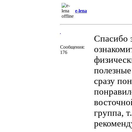
e-lena
Спасибо 
ознакоми
Сообщения:
176
физически
полезные
сразу пон
понравило
восточно
группа, т
рекомен