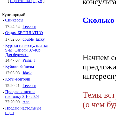
консульт
[
перейти на форум
]
Купи-продай
Сколько 
·
Сникерсы
17:24:54 |
Leeeeen
·
Отдам БЕСПЛАТНО
17:52:05 |
double_lucky
·
Куртки на весну, платья
S-M, Сапоги 37-40р.
Для беремен.
Начнем с
14:47:07 |
Paina_l
предложи
·
Кубики Зайцева
12:03:08 |
Jdask
интересн
·
Коты-воители
15:20:21 |
Leeeeen
·
Продаю книги и
Темы вст
настолку 3.10.2024
22:20:00 |
Ana
(о чем б
·
Продаю настольные
игры