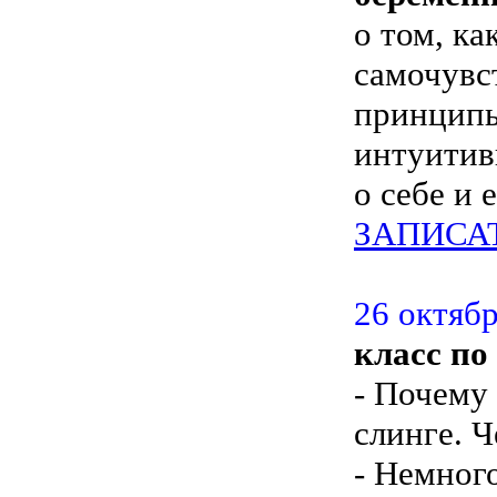
о том, ка
самочувс
принципы
интуитив
о себе и 
ЗАПИСА
26 октябр
класс по
- Почему
слинге. Ч
- Немног