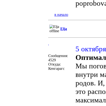
poprobova
в начало
Elja
5 октября
Оптимал
Сообщения:
4529
Мы погов
Откуда:
Кенгарагс
внутри м
родов. И,
это расп
максимал