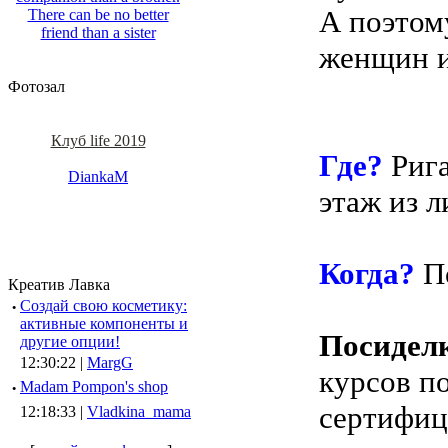
А поэтом
There can be no better
friend than a sister
женщин 
Фотозал
Клуб life 2019
Где?
Рига
DiankaM
этаж из л
Когда?
По
Креатив Лавка
·
Создай свою косметику:
активные компоненты и
Посидел
другие опции!
12:30:22 |
MargG
курсов по
·
Madam Pompon's shop
сертифиц
12:18:33 |
Vladkina_mama