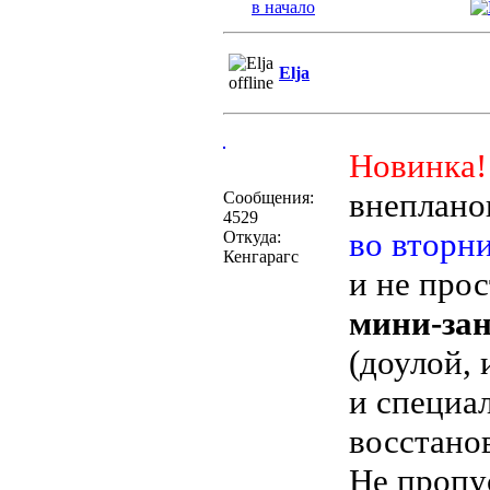
в начало
Elja
Новинка!
внеплано
Сообщения:
4529
во вторни
Откуда:
Кенгарагс
и не прос
мини-зан
(доулой,
и специа
восстано
Не пропу