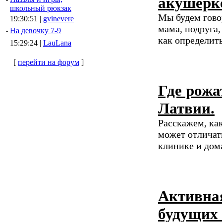
акушерко
·
школьный рюкзак
Мы будем гово
19:30:51 |
gvinevere
мама, подруга,
·
Hа девочку 7-9
как определит
15:29:24 |
LauLana
[
перейти на форум
]
Где рожа
Латвии.
Расскажем, ка
может отличать
клинике и дом
Активная
будущих 