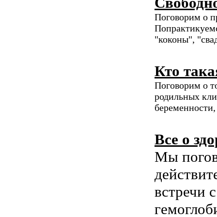
Свободно
Поговорим о п
Попрактикуемс
"коконы", "сва
Кто така
Поговорим о то
родильных кли
беременности, 
Все о зд
Мы погов
действит
встречи 
гемоглоби