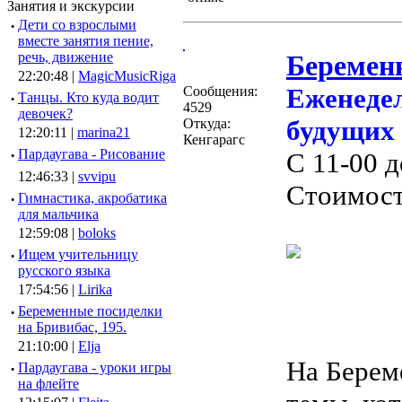
Занятия и экскурсии
·
Дети со взрослыми
вместе занятия пение,
речь, движение
Беремен
22:20:48 |
MagicMusicRiga
Еженеде
Сообщения:
·
Танцы. Кто куда водит
4529
девочек?
будущих
Откуда:
12:20:11 |
marina21
Кенгарагс
·
Пардаугава - Рисование
С 11-00 
12:46:33 |
svvipu
Стоимост
·
Гимнастика, акробатика
для мальчика
12:59:08 |
boloks
·
Ищем учительницу
русского языка
17:54:56 |
Lirika
·
Беременные посиделки
на Бривибас, 195.
21:10:00 |
Elja
На Берем
·
Пардаугава - уроки игры
на флейте