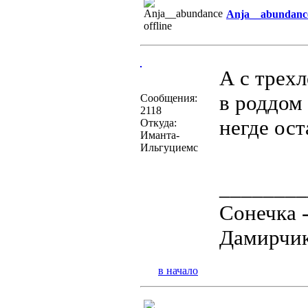
Anja__abundanc
А с трех
в роддом 
Сообщения:
2118
негде ост
Откуда:
Иманта-
Ильгуциемс
________
Сонечка 
Дамирчик
в начало