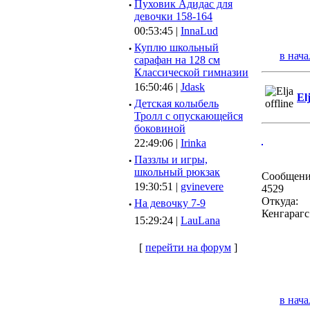
·
Пуховик Адидас для
девочки 158-164
00:53:45 |
InnaLud
·
Куплю школьный
в нача
сарафан на 128 см
Классической гимназии
16:50:46 |
Jdask
El
·
Детская колыбель
Тролл с опускающейся
боковиной
22:49:06 |
Irinka
·
Паззлы и игры,
школьный рюкзак
Сообщени
19:30:51 |
gvinevere
4529
Откуда:
·
Hа девочку 7-9
Кенгарагс
15:29:24 |
LauLana
[
перейти на форум
]
в нача