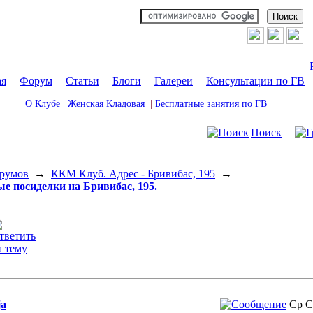
ая
|
Форум
|
Статьи
|
Блоги
|
Галереи
|
Консультации по ГВ
О Клубе
|
Женская Кладовая
|
Бесплатные занятия по ГВ
Поиск
румов
→
ККМ Клуб. Адрес - Бривибас, 195
→
е посиделки на Бривибас, 195.
ja
Ср С