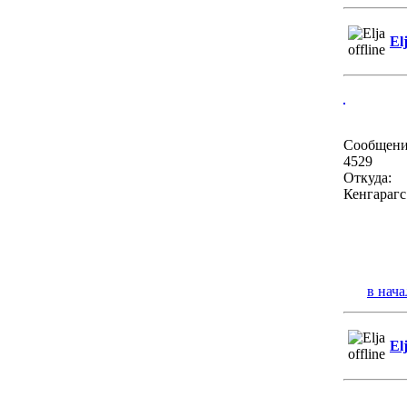
El
Сообщени
4529
Откуда:
Кенгарагс
в нача
El