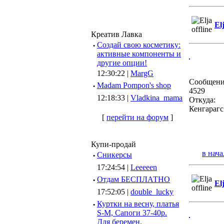
El
Креатив Лавка
·
Создай свою косметику:
активные компоненты и
другие опции!
12:30:22 |
MargG
Сообщени
·
Madam Pompon's shop
4529
12:18:33 |
Vladkina_mama
Откуда:
Кенгарагс
[
перейти на форум
]
Купи-продай
в нача
·
Сникерсы
17:24:54 |
Leeeeen
·
Отдам БЕСПЛАТНО
El
17:52:05 |
double_lucky
·
Куртки на весну, платья
S-M, Сапоги 37-40р.
Для беремен.