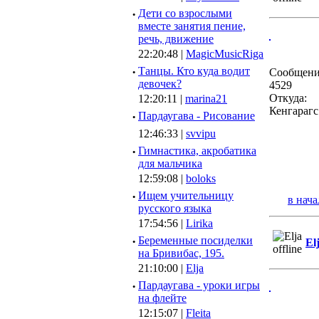
·
Дети со взрослыми
вместе занятия пение,
речь, движение
22:20:48 |
MagicMusicRiga
·
Танцы. Кто куда водит
Сообщени
девочек?
4529
Откуда:
12:20:11 |
marina21
Кенгарагс
·
Пардаугава - Рисование
12:46:33 |
svvipu
·
Гимнастика, акробатика
для мальчика
12:59:08 |
boloks
·
Ищем учительницу
в нача
русского языка
17:54:56 |
Lirika
·
Беременные посиделки
El
на Бривибас, 195.
21:10:00 |
Elja
·
Пардаугава - уроки игры
на флейте
12:15:07 |
Fleita