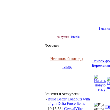
Главн
по-русски
latviski
Фотозал
Нет плохой погоды
Список фо
Беременны
lizik96
Занятия и экскурсии
·
Build Better Loadouts with
u4gm Delta Force Items
El
10:15:53 |
CrystalVibe