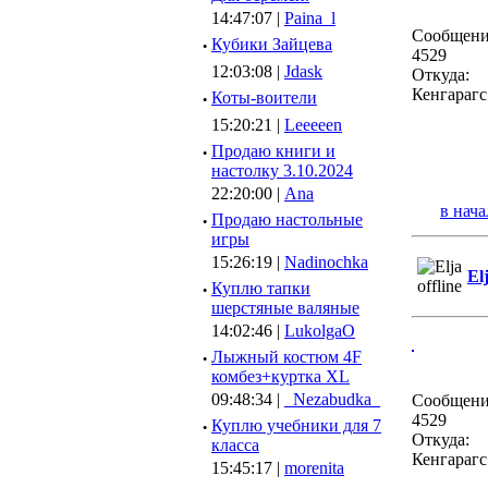
14:47:07 |
Paina_l
Сообщени
·
Кубики Зайцева
4529
12:03:08 |
Jdask
Откуда:
Кенгарагс
·
Коты-воители
15:20:21 |
Leeeeen
·
Продаю книги и
настолку 3.10.2024
22:20:00 |
Ana
в нача
·
Продаю настольные
игры
15:26:19 |
Nadinochka
El
·
Куплю тапки
шерстяные валяные
14:02:46 |
LukolgaO
·
Лыжный костюм 4F
комбез+куртка XL
09:48:34 |
_Nezabudka_
Сообщени
4529
·
Куплю учебники для 7
Откуда:
класса
Кенгарагс
15:45:17 |
morenita