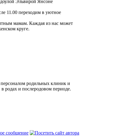
 доулой Эльвирой Янсоне
сле 11.00 переходим в уютное
ытным мамам. Каждая из нас может
женском круге.
с персоналом родильных клиник и
 в родах и послеродовом периоде.