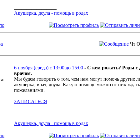
_________________
Акушерка, доула - помощь в родах
ло
ja
Чт О
6 ноября (среда) с 13:00 до 15:00
-
С кем рожать? Роды с 
врачом.
Мы будем говорить о том, чем нам могут помочь другие л
я:
акушерка, врач, доула. Какую помощь можно от них ждать
пожеланиями.
ЗАПИСАТЬСЯ
_________________
Акушерка, доула - помощь в родах
ло