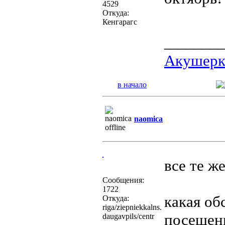
4529
Откуда:
Кенгарагс
_______
Акушерка
в начало
naomica
все те ж
Сообщения:
1722
какая об
Откуда:
riga/ziepniekkalns.
посещен
daugavpils/centr