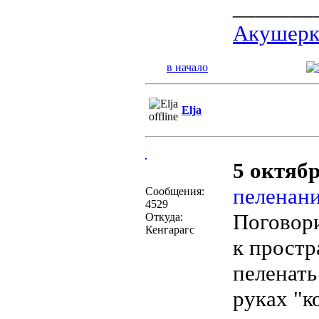
_______
Акушерка
в начало
Elja
5 октябр
пеленани
Сообщения:
4529
Поговор
Откуда:
Кенгарагс
к простр
пеленат
руках "к