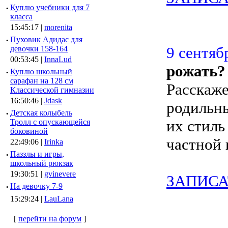
·
Куплю учебники для 7
класса
15:45:17 |
morenita
·
Пуховик Адидас для
9 сентябр
девочки 158-164
00:53:45 |
InnaLud
рожать?
·
Куплю школьный
сарафан на 128 см
Расскаже
Классической гимназии
16:50:46 |
Jdask
родильны
·
Детская колыбель
их стиль
Тролл с опускающейся
боковиной
частной 
22:49:06 |
Irinka
·
Паззлы и игры,
школьный рюкзак
19:30:51 |
gvinevere
ЗАПИСА
·
Hа девочку 7-9
15:29:24 |
LauLana
[
перейти на форум
]