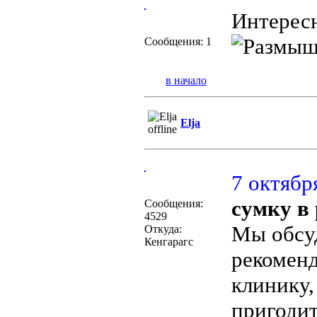
Интересн
Сообщения: 1
в начало
Elja
7 октября
сумку в
Сообщения:
4529
Мы обсу
Откуда:
Кенгарагс
рекоменд
клинику,
пригодит