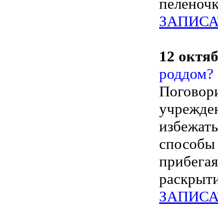
пеленочк
ЗАПИСА
12 октяб
роддом?
Поговори
учрежден
избежать
способы 
прибегая
раскрыти
ЗАПИСА