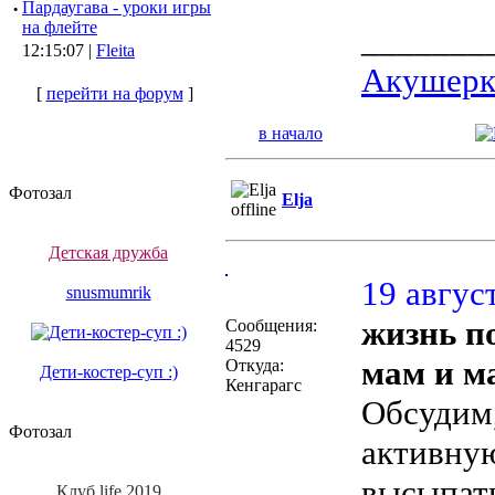
·
Пардаугава - уроки игры
на флейте
_______
12:15:07 |
Fleita
Акушерка
[
перейти на форум
]
в начало
Фотозал
Elja
Детская дружба
19 август
snusmumrik
жизнь п
Сообщения:
4529
мам и м
Откуда:
Дети-костер-суп :)
Кенгарагс
Обсудим,
Фотозал
активную
высыпать
Клуб life 2019