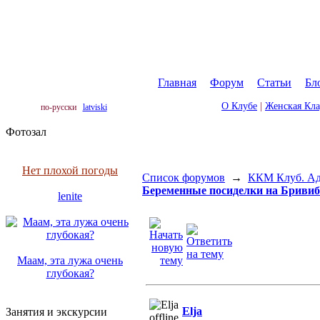
Главная
|
Форум
|
Статьи
|
Бл
О Клубе
|
Женская Кл
по-русски
latviski
Фотозал
Нет плохой погоды
Список форумов
→
ККМ Клуб. Адр
Беременные посиделки на Бривиба
lenite
Маам, эта лужа очень
глубокая?
Elja
Занятия и экскурсии