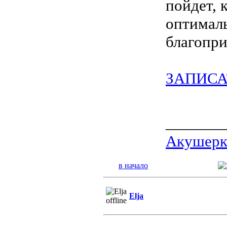
пойдет, 
оптималь
благопр
ЗАПИСА
_______
Акушерка
в начало
Elja