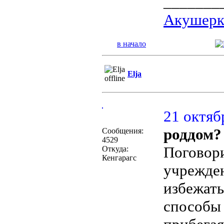
_______
Акушерка
в начало
Elja
21 октяб
роддом?
Сообщения:
4529
Поговори
Откуда:
Кенгарагс
учрежден
избежать
способы 