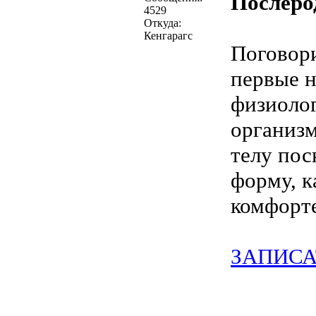
Послеро
4529
Откуда:
Кенгарагс
Поговори
первые н
физиоло
организм
телу пос
форму, к
комфорте
ЗАПИСА