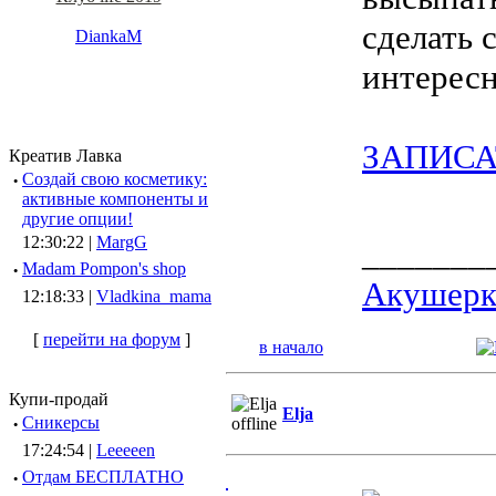
сделать
DiankaM
интересн
ЗАПИСА
Креатив Лавка
·
Создай свою косметику:
активные компоненты и
другие опции!
12:30:22 |
MargG
_______
·
Madam Pompon's shop
Акушерка
12:18:33 |
Vladkina_mama
[
перейти на форум
]
в начало
Купи-продай
Elja
·
Сникерсы
17:24:54 |
Leeeeen
·
Отдам БЕСПЛАТНО