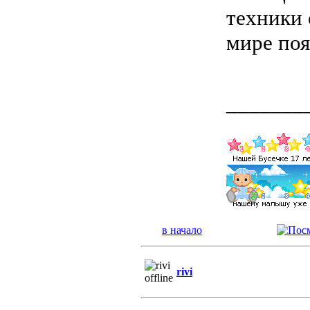
техники 
мире по
_______
в начало
rivi