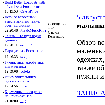
·
Build Better Loadouts with
u4gm Delta Force Items
10:15:53 |
CrystalVibe
5 августа
·
Дети со взрослыми
вместе занятия пение,
малыша
Сообщения:
речь, движение
4529
22:20:48 |
MagicMusicRiga
Откуда:
·
Танцы. Кто куда водит
Кенгарагс
девочек?
Обзор вс
12:20:11 |
marina21
маленьки
·
Пардаугава - Рисование
12:46:33 |
svvipu
одежках,
·
Гимнастика, акробатика
также об
для мальчика
12:59:08 |
boloks
нужны и 
·
Ищем учительницу
русского языка
17:54:56 |
Lirika
ЗАПИСА
·
Беременные посиделки
на Бривибас, 195.
21:10:00 |
Elja