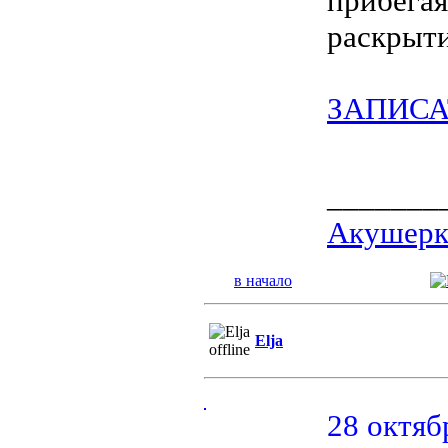
прибегая
раскрыти
ЗАПИСА
_______
Акушерка
в начало
Elja
28 октяб