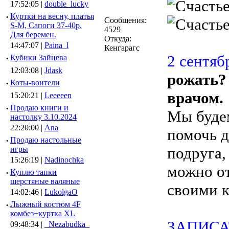
17:52:05 |
double_lucky
·
Куртки на весну, платья
Сообщения:
S-M, Сапоги 37-40р.
4529
Для беремен.
Откуда:
14:47:07 |
Paina_l
Кенгарагс
2 сентябр
·
Кубики Зайцева
12:03:08 |
Jdask
рожать? 
·
Коты-воители
врачом.
15:20:21 |
Leeeeen
·
Продаю книги и
Мы будем
настолку 3.10.2024
22:20:00 |
Ana
помочь д
·
Продаю настольные
подруга,
игры
15:26:19 |
Nadinochka
можно от
·
Куплю тапки
шерстяные валяные
своими 
14:02:46 |
LukolgaO
·
Лыжный костюм 4F
комбез+куртка XL
ЗАПИСА
09:48:34 |
_Nezabudka_