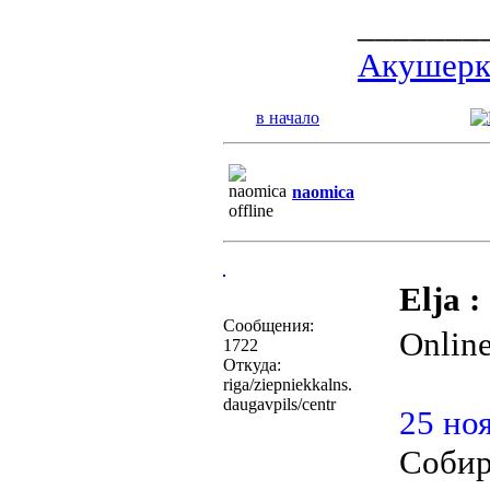
_______
Акушерка
в начало
naomica
Elja :
Сообщения:
Onlin
1722
Откуда:
riga/ziepniekkalns.
daugavpils/centr
25 ноя
Собир