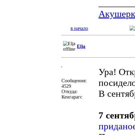
_______
Акушерка
в начало
Elja
Ура! От
посидел
Сообщения:
4529
В сентяб
Откуда:
Кенгарагс
7 сентяб
придано