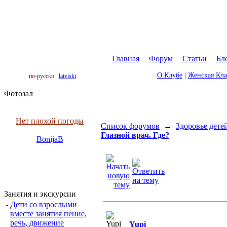
Главная
|
Форум
|
Статьи
|
Бл
О Клубе
|
Женская Кл
по-русски
latviski
Фотозал
Нет плохой погоды
Список форумов
→
Здоровье дете
Глазной врач. Где?
BonijaB
Занятия и экскурсии
·
Дети со взрослыми
вместе занятия пение,
речь, движение
Yupi