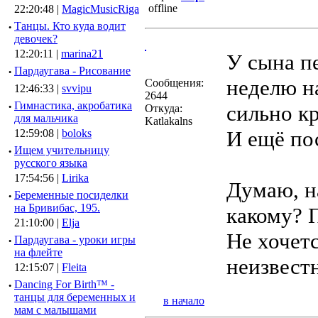
22:20:48 |
MagicMusicRiga
·
Танцы. Кто куда водит
девочек?
12:20:11 |
marina21
У сына пе
·
Пардаугава - Рисование
неделю н
Сообщения:
12:46:33 |
svvipu
2644
·
Гимнастика, акробатика
сильно к
Откуда:
для мальчика
Katlakalns
И ещё по
12:59:08 |
boloks
·
Ищем учительницу
русского языка
17:54:56 |
Lirika
Думаю, на
·
Беременные посиделки
на Бривибас, 195.
какому? 
21:10:00 |
Elja
Не хочет
·
Пардаугава - уроки игры
на флейте
неизвестн
12:15:07 |
Fleita
·
Dancing For Birth™ -
танцы для беременных и
в начало
мам с малышами