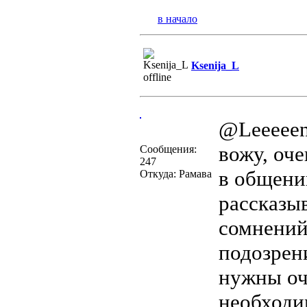
в начало
Ksenija_L
@Leeeeen,
вожу, оче
Сообщения:
247
в общении
Откуда: Рамава
рассказыв
сомнений
подозрени
нужны очк
необходи