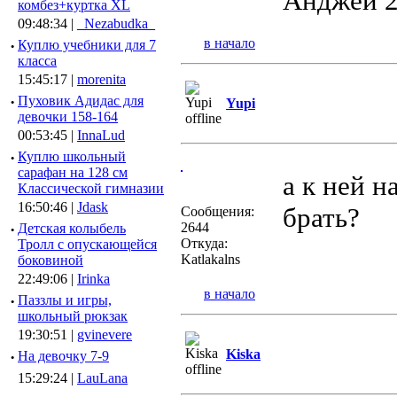
Анджей 2
комбез+куртка XL
09:48:34 |
_Nezabudka_
в начало
·
Куплю учебники для 7
класса
15:45:17 |
morenita
·
Пуховик Адидас для
Yupi
девочки 158-164
00:53:45 |
InnaLud
·
Куплю школьный
сарафан на 128 см
а к ней н
Классической гимназии
16:50:46 |
Jdask
брать?
Сообщения:
2644
·
Детская колыбель
Откуда:
Тролл с опускающейся
Katlakalns
боковиной
22:49:06 |
Irinka
в начало
·
Паззлы и игры,
школьный рюкзак
19:30:51 |
gvinevere
Kiska
·
Hа девочку 7-9
15:29:24 |
LauLana