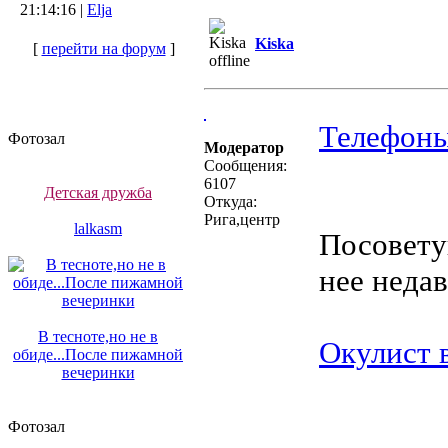
21:14:16 |
Elja
Kiska
[
перейти на форум
]
Телефоны
Фотозал
Модератор
Сообщения:
6107
Детская дружба
Откуда:
Рига,центр
lalkasm
Посовету
нее неда
В тесноте,но не в
Окулист 
обиде...После пижамной
вечеринки
Фотозал