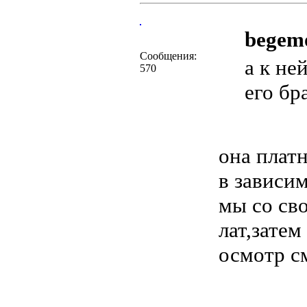
begemo
Сообщения:
а к не
570
его бр
она плат
в зависи
мы со св
лат,затем
осмотр с