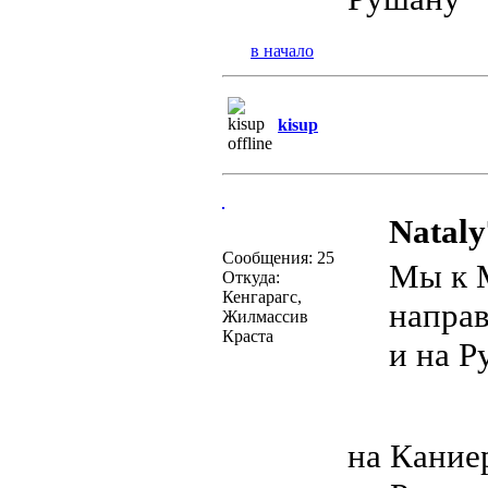
в начало
kisup
Nataly
Сообщения: 25
Мы к 
Откуда:
Кенгарагс,
направ
Жилмассив
Краста
и на 
на Каниер