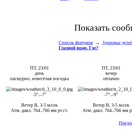
Показать соо
Список форумов
→
Здоровье дете
Глазной врач. Где?
ПТ, 23/01
ПТ, 23/01
день
вечер
пасмурно, невесёлая погодка
облачно
-5°..-7°
-7°..-9°
Ветер В, 3-5 м/сек
Ветер В, 3-5 м/сек
Атм. давл. 764..766 мм рт.ст.
Атм. давл. 764..766 мм рт
Предо