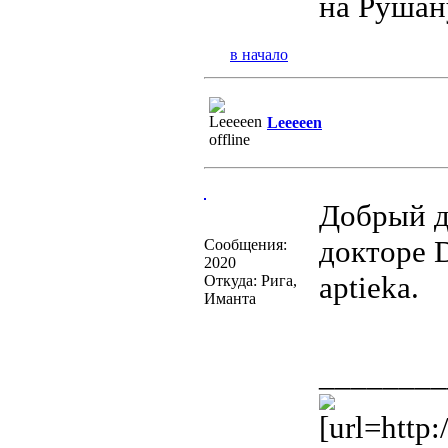
на Рушан
в начало
Leeeeen
Добрый де
докторе D
Сообщения:
2020
aptieka.
Откуда: Рига,
Иманта
________
[url=http: