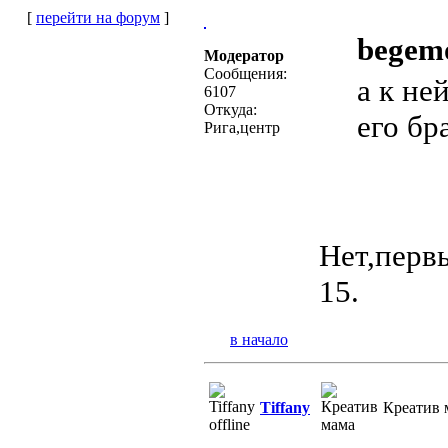
[
перейти на форум
]
begemo
Модератор
Сообщения:
а к не
6107
Откуда:
его бр
Рига,центр
Нет,перв
15.
в начало
Tiffany
Креатив 