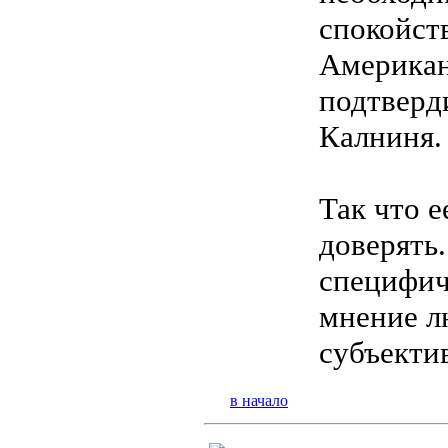
спокойст
Американ
подтверди
Калниня.
Так что 
доверять.
специфич
мнение л
субъекти
в начало