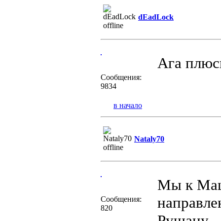
dEadLock
Ага плю
Сообщения:
9834
в начало
Nataly70
Мы к Мац
направле
Сообщения:
820
Рушану