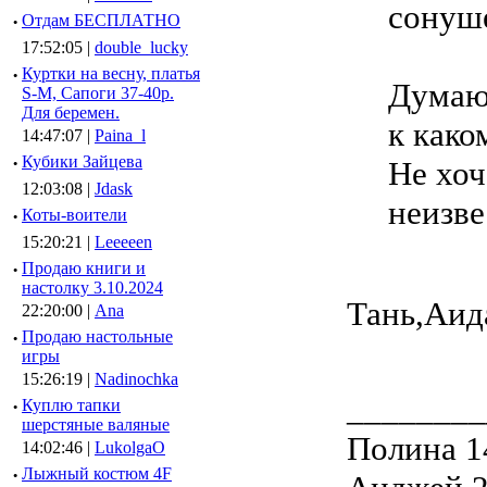
сонуш
·
Отдам БЕСПЛАТНО
17:52:05 |
double_lucky
·
Куртки на весну, платья
Думаю,
S-M, Сапоги 37-40р.
Для беремен.
к как
14:47:07 |
Paina_l
·
Кубики Зайцева
Не хоч
12:03:08 |
Jdask
неизве
·
Коты-воители
15:20:21 |
Leeeeen
·
Продаю книги и
настолку 3.10.2024
Тань,Аид
22:20:00 |
Ana
·
Продаю настольные
игры
15:26:19 |
Nadinochka
________
·
Куплю тапки
шерстяные валяные
Полина 1
14:02:46 |
LukolgaO
·
Лыжный костюм 4F