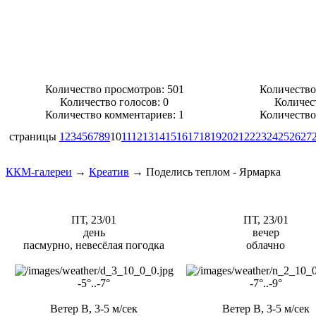
Количество просмотров: 501
Количество
Количество голосов:
0
Количес
Количество комментариев: 1
Количество
страницы
1
2
3
4
5
6
7
8
9
10
11
12
13
14
15
16
17
18
19
20
21
22
23
24
25
26
27
ККМ-галереи
→
Креатив
→
Поделись теплом - Ярмарка
ПТ, 23/01
ПТ, 23/01
день
вечер
пасмурно, невесёлая погодка
облачно
-5°..-7°
-7°..-9°
Ветер В, 3-5 м/сек
Ветер В, 3-5 м/сек