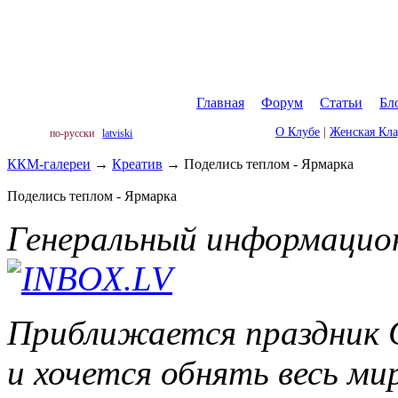
Главная
|
Форум
|
Статьи
|
Бл
О Клубе
|
Женская Кл
по-русски
latviski
ККМ-галереи
→
Креатив
→
Поделись теплом - Ярмарка
Поделись теплом - Ярмарка
Генеральный информацио
Приближается праздник Св
и хочется обнять весь м