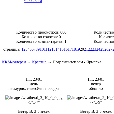
Количество просмотров: 680
Количество
Количество голосов:
0
Количес
Количество комментариев: 1
Количество
страницы
1
2
3
4
5
6
7
8
9
10
11
12
13
14
15
16
17
18
19
20
21
22
23
24
25
26
27
ККМ-галереи
→
Креатив
→
Поделись теплом - Ярмарка
ПТ, 23/01
ПТ, 23/01
день
вечер
пасмурно, невесёлая погодка
облачно
-5°..-7°
-7°..-9°
Ветер В, 3-5 м/сек
Ветер В, 3-5 м/сек