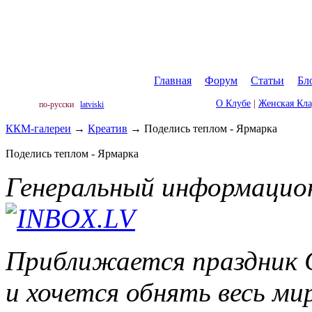
Главная
|
Форум
|
Статьи
|
Бл
О Клубе
|
Женская Кл
по-русски
latviski
ККМ-галереи
→
Креатив
→
Поделись теплом - Ярмарка
Поделись теплом - Ярмарка
Генеральный информацио
Приближается праздник Св
и хочется обнять весь м