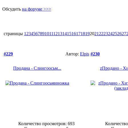
Обсудить
на форуме >>>
страницы
1
2
3
4
5
6
7
8
9
10
11
12
13
14
15
16
17
18
19
20
21
22
23
24
25
26
27
#229
Автор:
Elpis
#230
Продана - Слингоосьм...
zПродано - Хи
Количество просмотров: 693
Количество