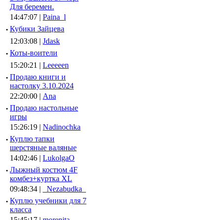
Для беремен.
14:47:07 |
Paina_l
·
Кубики Зайцева
12:03:08 |
Jdask
·
Коты-воители
15:20:21 |
Leeeeen
·
Продаю книги и
настолку 3.10.2024
22:20:00 |
Ana
·
Продаю настольные
игры
15:26:19 |
Nadinochka
·
Куплю тапки
шерстяные валяные
14:02:46 |
LukolgaO
·
Лыжный костюм 4F
комбез+куртка XL
09:48:34 |
_Nezabudka_
·
Куплю учебники для 7
класса
15:45:17 |
morenita