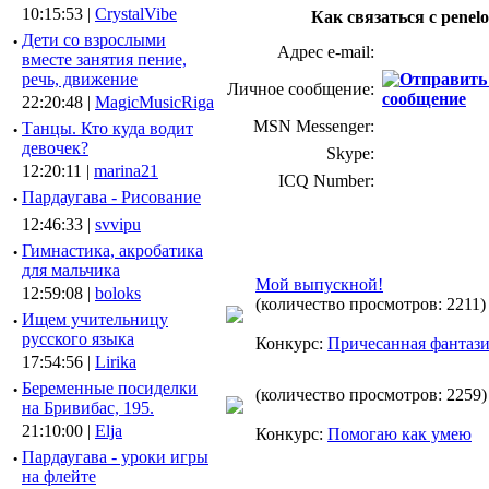
10:15:53 |
CrystalVibe
Как связаться с penel
·
Дети со взрослыми
Адрес e-mail:
вместе занятия пение,
речь, движение
Личное сообщение:
22:20:48 |
MagicMusicRiga
MSN Messenger:
·
Танцы. Кто куда водит
девочек?
Skype:
12:20:11 |
marina21
ICQ Number:
·
Пардаугава - Рисование
12:46:33 |
svvipu
·
Гимнастика, акробатика
для мальчика
Мой выпускной!
12:59:08 |
boloks
(количество просмотров: 2211)
·
Ищем учительницу
русского языка
Конкурс:
Причесанная фантаз
17:54:56 |
Lirika
·
Беременные посиделки
(количество просмотров: 2259)
на Бривибас, 195.
21:10:00 |
Elja
Конкурс:
Помогаю как умею
·
Пардаугава - уроки игры
на флейте