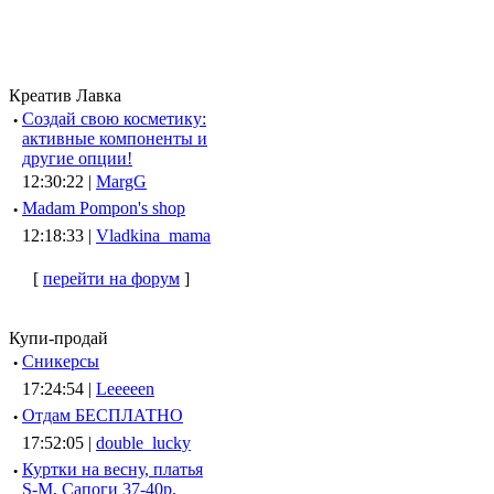
Креатив Лавка
·
Создай свою косметику:
активные компоненты и
другие опции!
12:30:22 |
MargG
·
Madam Pompon's shop
12:18:33 |
Vladkina_mama
[
перейти на форум
]
Купи-продай
·
Сникерсы
17:24:54 |
Leeeeen
·
Отдам БЕСПЛАТНО
17:52:05 |
double_lucky
·
Куртки на весну, платья
S-M, Сапоги 37-40р.