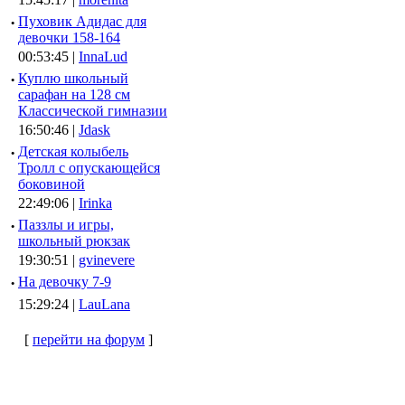
·
Пуховик Адидас для
девочки 158-164
00:53:45 |
InnaLud
·
Куплю школьный
сарафан на 128 см
Классической гимназии
16:50:46 |
Jdask
·
Детская колыбель
Тролл с опускающейся
боковиной
22:49:06 |
Irinka
·
Паззлы и игры,
школьный рюкзак
19:30:51 |
gvinevere
·
Hа девочку 7-9
15:29:24 |
LauLana
[
перейти на форум
]