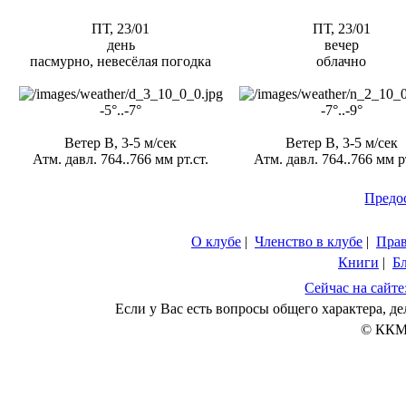
ПТ, 23/01
ПТ, 23/01
день
вечер
пасмурно, невесёлая погодка
облачно
-5°..-7°
-7°..-9°
Ветер В, 3-5 м/сек
Ветер В, 3-5 м/сек
Атм. давл. 764..766 мм рт.ст.
Атм. давл. 764..766 мм рт
Предо
О клубе
|
Членство в клубе
|
Пра
Книги
|
Б
Сейчас на сайте
Если у Вас есть вопросы общего характера, 
© ККМ