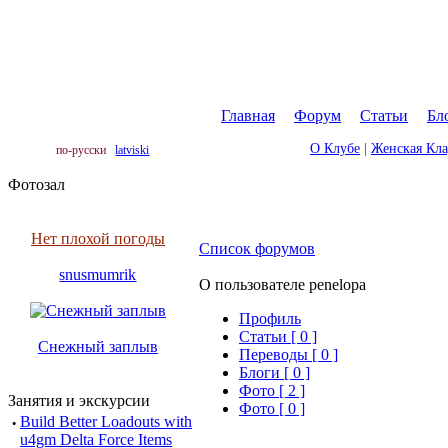
Главная
|
Форум
|
Статьи
|
Бл
О Клубе
|
Женская Кл
по-русски
latviski
Фотозал
Нет плохой погоды
Список форумов
snusmumrik
О пользователе penelopa
Профиль
Cтатьи [ 0 ]
Снежный заплыв
Переводы [ 0 ]
Блоги [ 0 ]
Фото [ 2 ]
Занятия и экскурсии
Фото [ 0 ]
·
Build Better Loadouts with
u4gm Delta Force Items