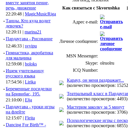
вместе занятия пение,
речь, движение
Как связаться с Skvorushka
22:20:48 |
MagicMusicRiga
·
Танцы. Кто куда водит
Адрес e-mail:
девочек?
12:20:11 |
marina21
·
Пардаугава - Рисование
Личное сообщение:
12:46:33 |
svvipu
·
Гимнастика, акробатика
MSN Messenger:
для мальчика
Skype:
olruolru
12:59:08 |
boloks
ICQ Number:
·
Ищем учительницу
русского языка
Караул, он меня раздражает...
17:54:56 |
Lirika
(количество просмотров: 15252
·
Беременные посиделки
Театральный класс в Пардауг
на Бривибас, 195.
(количество просмотров: 4493)
21:10:00 |
Elja
·
Пардаугава - уроки игры
Мастерим заколку за 5 минут
на флейте
(количество просмотров: 3706)
12:15:07 |
Fleita
Психологические игры с песк
·
Dancing For Birth™ -
(количество просмотров: 6855)