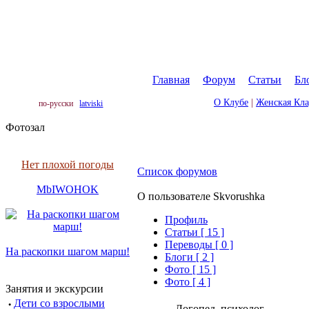
Главная
|
Форум
|
Статьи
|
Бл
О Клубе
|
Женская Кл
по-русски
latviski
Фотозал
Нет плохой погоды
Список форумов
MbIWOHOK
О пользователе Skvorushka
Профиль
Cтатьи [ 15 ]
Переводы [ 0 ]
На раскопки шагом марш!
Блоги [ 2 ]
Фото [ 15 ]
Фото [ 4 ]
Занятия и экскурсии
·
Дети со взрослыми
Логопед, психолог