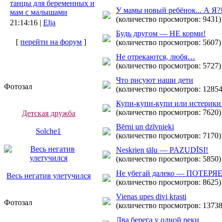
танцы для беременных и
У мамы новый ребёнок... А Я?!
мам с малышами
(количество просмотров: 9431)
21:14:16 |
Elja
Будь другом — НЕ корми!
[
перейти на форум
]
(количество просмотров: 5607)
Не отрекаются, любя…
(количество просмотров: 5727)
Что рисуют наши дети
Фотозал
(количество просмотров: 12854
Купи-купи-купи или истерики 
(количество просмотров: 7620)
Детская дружба
Bērni un dzīvnieki
Solche1
(количество просмотров: 7170)
Neskrien tālu — PAZUDĪSI!
(количество просмотров: 5850)
Не убегай далеко — ПОТЕР
Весь негатив улетучился
(количество просмотров: 8625)
Vienas upes divi krasti
Фотозал
(количество просмотров: 13738
Два берега у одной реки