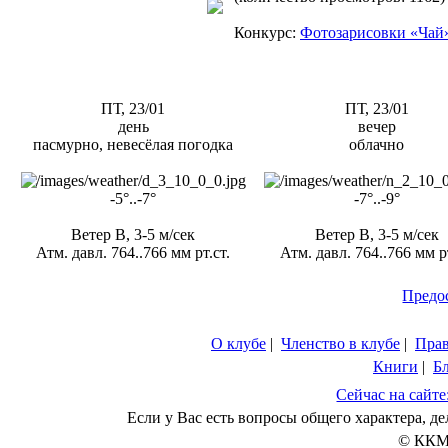
Конкурс:
Фотозарисовки «Чай
ПТ, 23/01
ПТ, 23/01
день
вечер
пасмурно, невесёлая погодка
облачно
-5°..-7°
-7°..-9°
Ветер В, 3-5 м/сек
Ветер В, 3-5 м/сек
Атм. давл. 764..766 мм рт.ст.
Атм. давл. 764..766 мм рт
Предо
О клубе
|
Членство в клубе
|
Пра
Книги
|
Б
Сейчас на сайте
Если у Вас есть вопросы общего характера, 
© ККМ