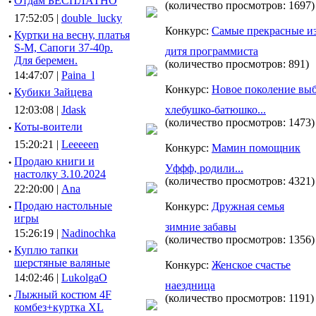
·
Отдам БЕСПЛАТНО
(количество просмотров: 1697)
17:52:05 |
double_lucky
Конкурс:
Самые прекрасные и
·
Куртки на весну, платья
S-M, Сапоги 37-40р.
дитя программиста
Для беремен.
(количество просмотров: 891)
14:47:07 |
Paina_l
Конкурс:
Новое поколение вы
·
Кубики Зайцева
12:03:08 |
Jdask
хлебушко-батюшко...
(количество просмотров: 1473)
·
Коты-воители
15:20:21 |
Leeeeen
Конкурс:
Мамин помощник
·
Продаю книги и
Уффф, родили...
настолку 3.10.2024
(количество просмотров: 4321)
22:20:00 |
Ana
·
Продаю настольные
Конкурс:
Дружная семья
игры
зимние забавы
15:26:19 |
Nadinochka
(количество просмотров: 1356)
·
Куплю тапки
шерстяные валяные
Конкурс:
Женское счастье
14:02:46 |
LukolgaO
наездница
·
Лыжный костюм 4F
(количество просмотров: 1191)
комбез+куртка XL