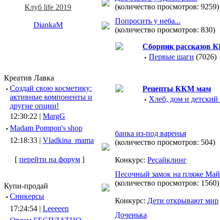
(количество просмотров: 9259)
Клуб life 2019
Попросить у неба...
DiankaM
(количество просмотров: 830)
Сборник рассказов 
·
Первые шаги
(7026)
Креатив Лавка
·
Создай свою косметику:
Рецепты ККМ мам
активные компоненты и
·
Хлеб, дом и детский
другие опции!
12:30:22 |
MargG
·
Madam Pompon's shop
банка из-под варенья
12:18:33 |
Vladkina_mama
(количество просмотров: 504)
[
перейти на форум
]
Конкурс:
Ресайклинг
Песочный замок на пляже Май
(количество просмотров: 1560)
Купи-продай
·
Сникерсы
Конкурс:
Дети открывают мир
17:24:54 |
Leeeeen
Доченька