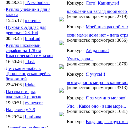
09:48:34 |
_Nezabudka_
Конкурс:
Лето! Каникулы!
·
Куплю учебники для 7
влюбленный взгляд любимого 
класса
(количество просмотров: 2719)
15:45:17 |
morenita
Конкурс:
Моей прекрасной ма
·
Пуховик Адидас для
девочки 158-164
если мамы дома нет - папа стря
00:53:45 |
InnaLud
(количество просмотров: 3056)
·
Куплю школьный
сарафан на 128 см
Конкурс:
Ай да папа!
Классической гимназии
Учись, доча...
16:50:46 |
Jdask
(количество просмотров: 1876)
·
Детская колыбель
Тролл с опускающейся
Конкурс:
Я учусь!!!
боковиной
вся мудрость мира - в капле мол
22:49:06 |
Irinka
(количество просмотров: 3313)
·
Паззлы и игры,
школьный рюкзак
Конкурс:
Я за мамино молоко!
19:30:51 |
gvinevere
Упс... Какое оно - ваше море...
·
Hа девочку 7-9
(количество просмотров: 1681)
15:29:24 |
LauLana
Конкурс:
Вода, вода - кругом в
[
перейти на форум
]