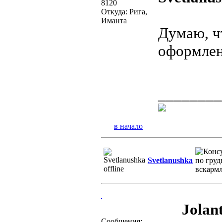
8120
Откуда: Рига,
Иманта
Думаю, чт
оформлен
________
в начало
Svetlanushka
Jolant
Сообщения: