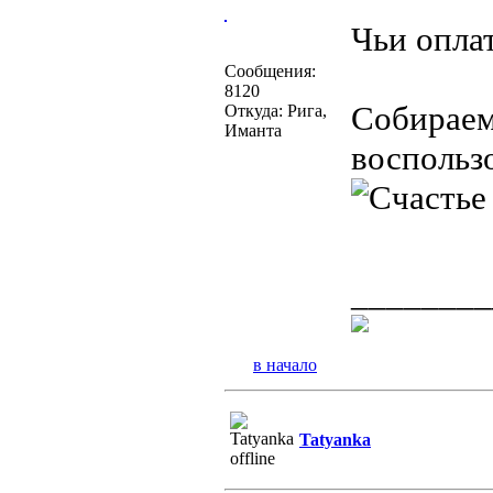
Чьи опла
Сообщения:
8120
Собираем
Откуда: Рига,
Иманта
воспольз
________
в начало
Tatyanka