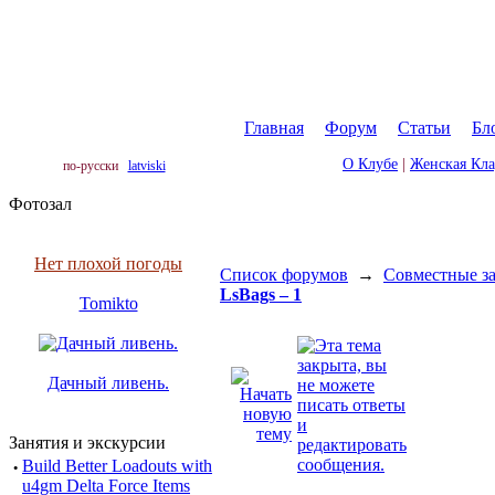
Главная
|
Форум
|
Статьи
|
Бл
О Клубе
|
Женская Кл
по-русски
latviski
Фотозал
Нет плохой погоды
Список форумов
→
Совместные за
LsBags – 1
Tomikto
Дачный ливень.
Занятия и экскурсии
·
Build Better Loadouts with
u4gm Delta Force Items