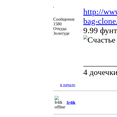
http://ww
bag-clone
Сообщения:
1580
9.99 фун
Откуда:
Золитуде
________
4 дочечк
в начало
Ir4ik