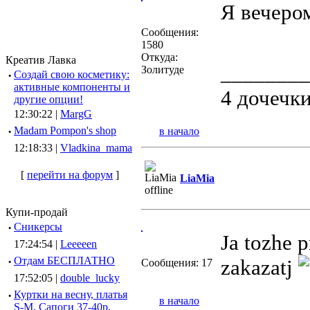
Я вечеро
Сообщения:
1580
Откуда:
Креатив Лавка
________
Золитуде
·
Создай свою косметику:
активные компоненты и
4 дочечк
другие опции!
12:30:22 |
MargG
·
Madam Pompon's shop
в начало
12:18:33 |
Vladkina_mama
[
перейти на форум
]
LiaMia
Купи-продай
·
Сникерсы
Ja tozhe 
17:24:54 |
Leeeeen
·
Отдам БЕСПЛАТНО
zakazatj
Сообщения: 17
17:52:05 |
double_lucky
·
Куртки на весну, платья
в начало
S-M, Сапоги 37-40р.