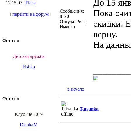
До 15 ян
12:15:07 |
Fleita
Пока счит
Сообщения:
[
перейти на форум
]
8120
скидки. Е
Откуда: Рига,
Иманта
верну.
Фотозал
На данны
Детская дружба
Fishka
________
в начало
Фотозал
Tatyanka
Клуб life 2019
DiankaM