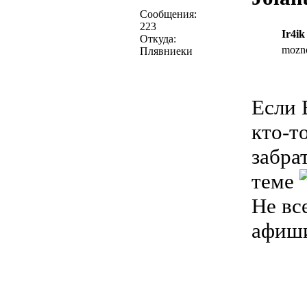
Сообщения:
223
Ir4ik 
Откуда:
mozno
Плявниеки
Если 
кто-т
забра
теме
Не вс
афиш