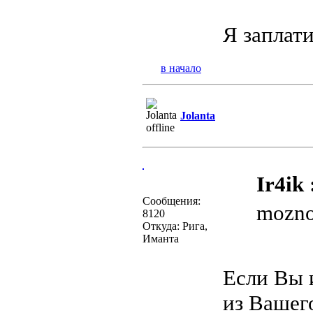
Я заплати
в начало
Jolanta
Ir4ik 
Сообщения:
mozno 
8120
Откуда: Рига,
Иманта
Если Вы и
из Вашег