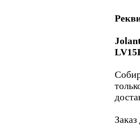
Рекви
Jolan
LV15
Собир
тольк
доста
Заказ