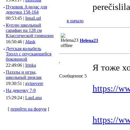
perečislil
·
Пуховик Адидас для
девочки 158-164
00:53:45 |
InnaLud
в начало
·
Куплю школьный
сарафан на 128 см
Классической гимназии
Helena23
16:50:46 |
Jdask
·
Детская колыбель
Тролл с опускающейся
боковиной
Я тoже хо
22:49:06 |
Irinka
·
Паззлы и игры,
Сообщения: 5
школьный рюкзак
19:30:51 |
gvinevere
https://w
·
Hа девочку 7-9
15:29:24 |
LauLana
[
перейти на форум
]
https://w