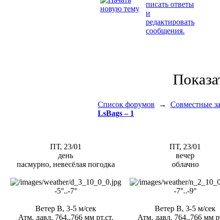
Показа
Список форумов
→
Совместные за
LsBags – 1
ПТ, 23/01
ПТ, 23/01
день
вечер
пасмурно, невесёлая погодка
облачно
-5°..-7°
-7°..-9°
Ветер В, 3-5 м/сек
Ветер В, 3-5 м/сек
Атм. давл. 764..766 мм рт.ст.
Атм. давл. 764..766 мм рт