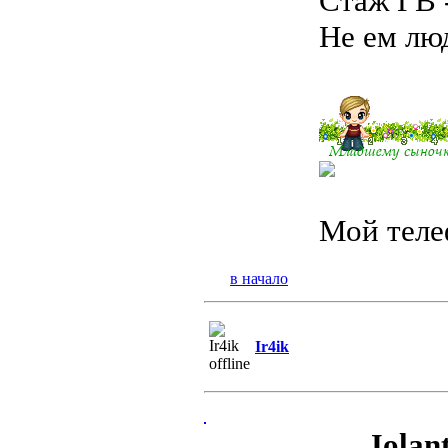
Стаж ГВ 
Не ем люд
Мой теле
в начало
Ir4ik
Jolant