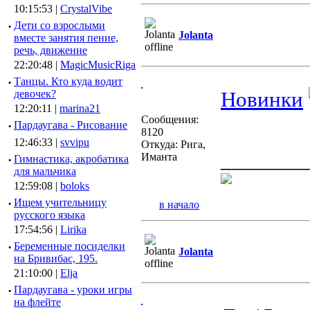
10:15:53 |
CrystalVibe
·
Дети со взрослыми
Jolanta
вместе занятия пение,
речь, движение
22:20:48 |
MagicMusicRiga
·
Танцы. Кто куда водит
Новинки
девочек?
12:20:11 |
marina21
Сообщения:
·
Пардаугава - Рисование
8120
12:46:33 |
svvipu
Откуда: Рига,
________
Иманта
·
Гимнастика, акробатика
для мальчика
12:59:08 |
boloks
·
Ищем учительницу
в начало
русского языка
17:54:56 |
Lirika
·
Беременные посиделки
Jolanta
на Бривибас, 195.
21:10:00 |
Elja
·
Пардаугава - уроки игры
на флейте