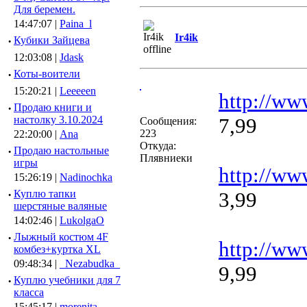
Для беремен.
14:47:07 |
Paina_l
Ir4ik
·
Кубики Зайцева
12:03:08 |
Jdask
·
Коты-воители
15:20:21 |
Leeeeen
http://ww
·
Продаю книги и
настолку 3.10.2024
7,99
Сообщения:
223
22:20:00 |
Ana
Откуда:
·
Продаю настольные
Плявниеки
игры
http://ww
15:26:19 |
Nadinochka
·
Куплю тапки
3,99
шерстяные валяные
14:02:46 |
LukolgaO
·
Лыжный костюм 4F
http://ww
комбез+куртка XL
09:48:34 |
_Nezabudka_
9,99
·
Куплю учебники для 7
класса
15:45:17 |
morenita