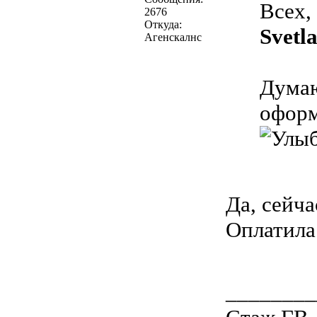
Всех,
2676
Откуда:
Svetl
Агенскалнс
Думаю
оформ
Да, сейч
Оплатил
________