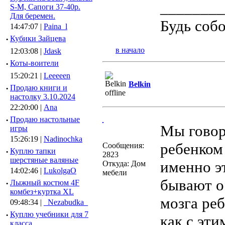
________
S-M, Сапоги 37-40р.
Для беремен.
Будь соб
14:47:07 |
Paina_l
·
Кубики Зайцева
в начало
12:03:08 |
Jdask
·
Коты-воители
15:20:21 |
Leeeeen
Belkin
·
Продаю книги и
настолку 3.10.2024
22:20:00 |
Ana
·
Продаю настольные
Мы говор
игры
15:26:19 |
Nadinochka
ребенком 
Сообщения:
·
Куплю тапки
2823
шерстяные валяные
именно э
Откуда: Дом
14:02:46 |
LukolgaO
мебели
бывают о
·
Лыжный костюм 4F
комбез+куртка XL
мозга реб
09:48:34 |
_Nezabudka_
·
Куплю учебники для 7
как с эти
класса