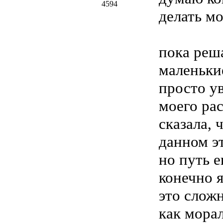
4594
делать м
пока реша
маленьки
просто у
моего рас
сказала, 
данном э
но путь е
конечно 
это сложн
как мора