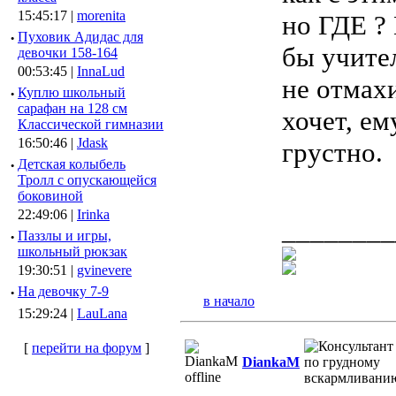
15:45:17 |
morenita
но ГДЕ ? 
·
Пуховик Адидас для
бы учите
девочки 158-164
00:53:45 |
InnaLud
не отмах
·
Куплю школьный
сарафан на 128 см
хочет, е
Классической гимназии
16:50:46 |
Jdask
грустно.
·
Детская колыбель
Тролл с опускающейся
боковиной
22:49:06 |
Irinka
________
·
Паззлы и игры,
школьный рюкзак
19:30:51 |
gvinevere
·
Hа девочку 7-9
в начало
15:29:24 |
LauLana
[
перейти на форум
]
DiankaM