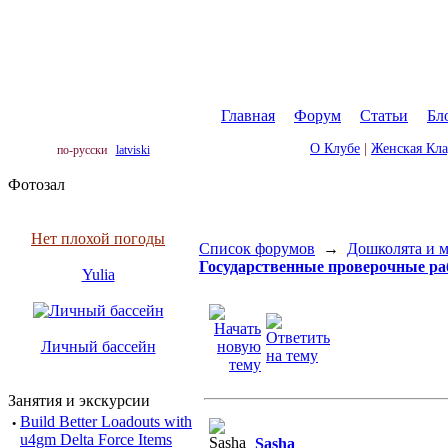
Главная
|
Форум
|
Статьи
|
Бл
О Клубе
|
Женская Кл
по-русски
latviski
Фотозал
Нет плохой погоды
Список форумов
→
Дошколята и 
Государственные проверочные раб
Yulia
Личный бассейн
Занятия и экскурсии
·
Build Better Loadouts with
u4gm Delta Force Items
Sasha