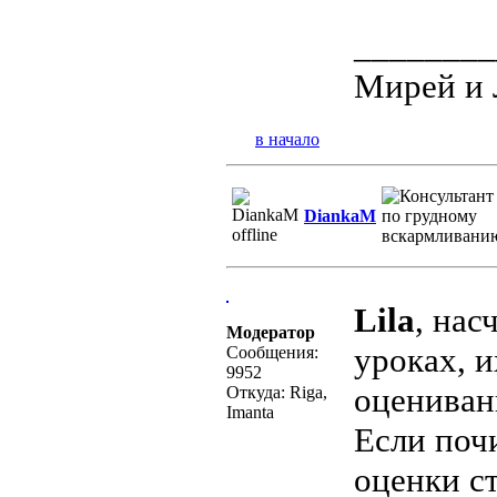
________
Мирей и 
в начало
DiankaM
Lila
, нас
Модератор
уроках, и
Сообщения:
9952
оцениван
Откуда: Riga,
Imanta
Если поч
оценки ст