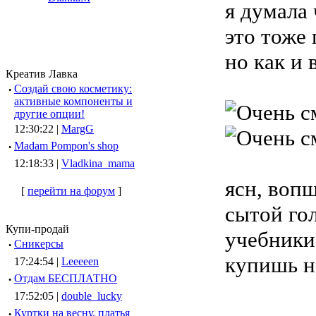
я думала 
это тоже 
но как и 
Креатив Лавка
·
Создай свою косметику:
активные компоненты и
другие опции!
12:30:22 |
MargG
·
Madam Pompon's shop
12:18:33 |
Vladkina_mama
ясн, воп
[
перейти на форум
]
сытой гол
Купи-продай
учебники
·
Сникерсы
купишь но
17:24:54 |
Leeeeen
·
Отдам БЕСПЛАТНО
17:52:05 |
double_lucky
·
Куртки на весну, платья