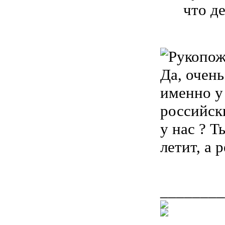
что д
Да, очен
именно у
российск
у нас ? Т
летит, а 
________