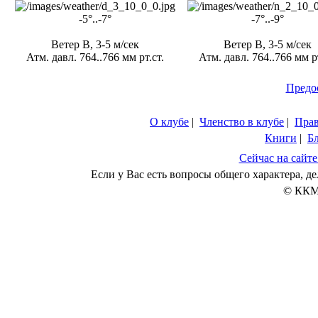
-5°..-7°
-7°..-9°
Ветер В, 3-5 м/сек
Ветер В, 3-5 м/сек
Атм. давл. 764..766 мм рт.ст.
Атм. давл. 764..766 мм рт
Предо
О клубе
|
Членство в клубе
|
Пра
Книги
|
Б
Сейчас на сайте
Если у Вас есть вопросы общего характера, 
© ККМ