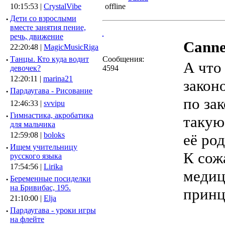
10:15:53 |
CrystalVibe
·
Дети со взрослыми
вместе занятия пение,
речь, движение
Cannel
22:20:48 |
MagicMusicRiga
·
Танцы. Кто куда водит
Сообщения:
А что
девочек?
4594
12:20:11 |
marina21
закон
·
Пардаугава - Рисование
по за
12:46:33 |
svvipu
·
Гимнастика, акробатика
такую
для мальчика
12:59:08 |
boloks
её ро
·
Ищем учительницу
К сож
русского языка
17:54:56 |
Lirika
медиц
·
Беременные посиделки
на Бривибас, 195.
принци
21:10:00 |
Elja
·
Пардаугава - уроки игры
на флейте