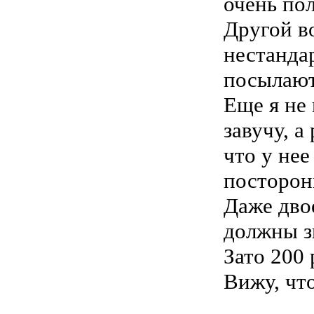
очень пол
Другой в
нестандар
посылают
Еще я не
завучу, а
что у нее
посторон
Даже двое
должны зн
Зато 200
Вижу, что