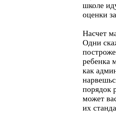
школе иду
оценки за
Насчет м
Одни скаж
построже.
ребенка 
как админ
нарвешьс
порядок р
может ва
их станда