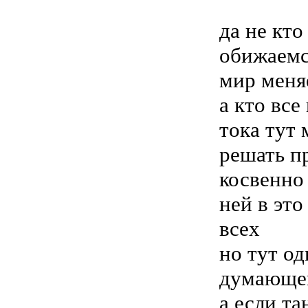
да не кто
обижаемс
мир меняе
а кто все
тока тут 
решать пр
косвенно 
ней в это
всех
но тут од
думающег
а если та