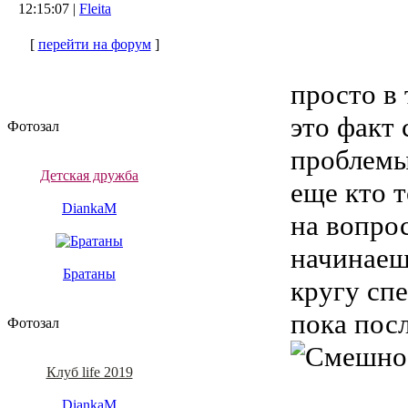
12:15:07 |
Fleita
[
перейти на форум
]
просто в
это факт 
Фотозал
проблемы,
Детская дружба
еще кто т
DiankaM
на вопрос
начинаешь
Братаны
кругу сп
пока пос
Фотозал
Клуб life 2019
DiankaM