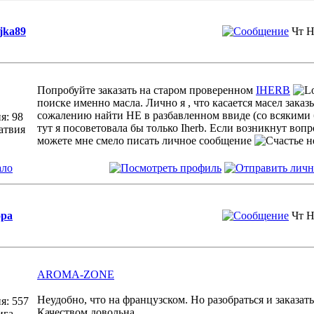
ljka89
Чт Н
Попробуйте заказать на старом проверенном
IHERB
поиске именно масла. Лично я , что касается масел заказы
сожалению найти НЕ в разбавленном ввиде (со всякими 
я: 98
тут я посоветовала бы только Iherb. Если возникнут вопр
атвия
можете мне смело писать личное сообщение
ало
pa
Чт Н
AROMA-ZONE
Неудобно, что на французском. Но разобраться и заказат
я: 557
Качеством довольна.
ига,