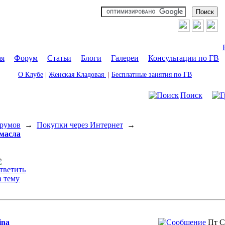
ая
|
Форум
|
Статьи
|
Блоги
|
Галереи
|
Консультации по ГВ
О Клубе
|
Женская Кладовая
|
Бесплатные занятия по ГВ
Поиск
румов
→
Покупки через Интернет
→
масла
ina
Пт С