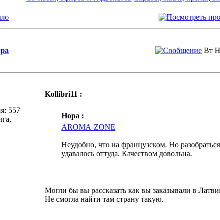
ало
pa
Вт Н
Kollibri11 :
я: 557
Hopa :
ига,
AROMA-ZONE
Неудобно, что на французском. Но разобраться
удавалось оттуда. Качеством довольна.
Могли бы вы рассказать как вы заказывали в Латв
Не смогла найти там страну такую.