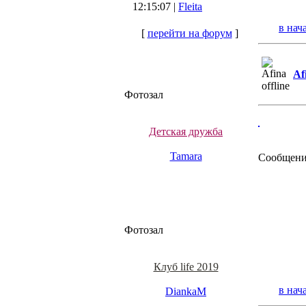
12:15:07 |
Fleita
в нач
[
перейти на форум
]
Af
Фотозал
Детская дружба
Tamara
Сообщени
Фотозал
Клуб life 2019
в нач
DiankaM