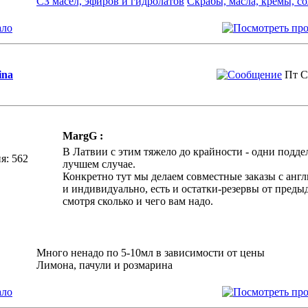
СЗ масел, эфиров и гидролатов
Cкрабы, масла, кремы, со
ало
ina
Пт С
MargG :
В Латвии с этим тяжело до крайности - одни подде
я: 562
лучшем случае.
Конкретно тут мы делаем совместные заказы с англ
и индивидуально, есть и остатки-резервы от преды
смотря сколько и чего вам надо.
Много ненадо по 5-10мл в зависимости от цены
Лимона, пачули и розмарина
ало