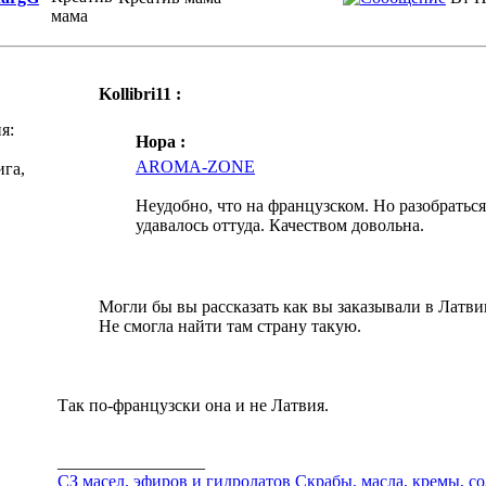
Kollibri11 :
я:
Hopa :
AROMA-ZONE
ига,
Неудобно, что на французском. Но разобраться
удавалось оттуда. Качеством довольна.
Могли бы вы рассказать как вы заказывали в Латв
Не смогла найти там страну такую.
Так по-французски она и не Латвия.
_________________
СЗ масел, эфиров и гидролатов
Cкрабы, масла, кремы, со