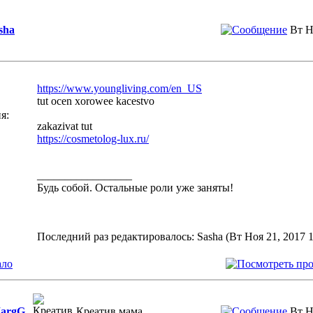
sha
Вт Н
https://www.youngliving.com/en_US
tut ocen xorowee kacestvo
я:
zakazivat tut
https://cosmetolog-lux.ru/
_________________
Будь собой. Остальные роли уже заняты!
Последний раз редактировалось: Sasha (Вт Ноя 21, 2017 1
ало
argG
Креатив мама
Вт Н