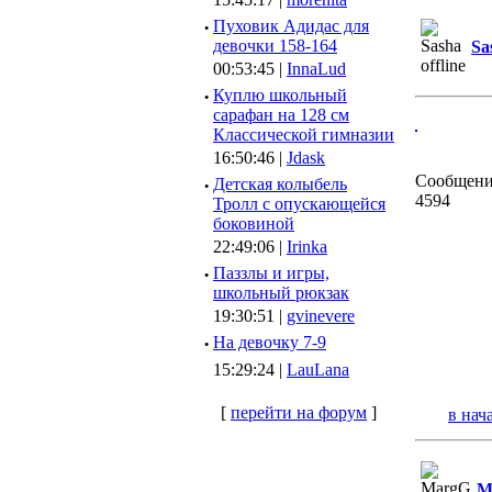
·
Пуховик Адидас для
девочки 158-164
Sa
00:53:45 |
InnaLud
·
Куплю школьный
сарафан на 128 см
Классической гимназии
16:50:46 |
Jdask
Сообщени
·
Детская колыбель
4594
Тролл с опускающейся
боковиной
22:49:06 |
Irinka
·
Паззлы и игры,
школьный рюкзак
19:30:51 |
gvinevere
·
Hа девочку 7-9
15:29:24 |
LauLana
[
перейти на форум
]
в нач
M