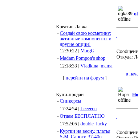
o
Креатив Лавка
·
Создай свою косметику:
активные компоненты и
другие опции!
12:30:22 |
MargG
Сообщени
Откуда: Л
·
Madam Pompon's shop
12:18:33 |
Vladkina_mama
в нач
[
перейти на форум
]
Купи-продай
Ho
·
Сникерсы
17:24:54 |
Leeeeen
·
Отдам БЕСПЛАТНО
17:52:05 |
double_lucky
·
Куртки на весну, платья
Сообщени
S-M, Сапоги 37-40р.
Откуда: Р