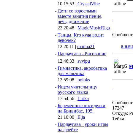
10:15:53 |
CrystalVibe
·
Дети со взрослыми
вместе занятия пение,
речь, движение
22:20:48 |
MagicMusicRiga
Сообщени
·
Танцы. Кто куда водит
девочек?
в нач
12:20:11 |
marina21
·
Пардаугава - Рисование
12:46:33 |
svvipu
M
·
Гимнастика, акробатика
для мальчика
12:59:08 |
boloks
·
Ищем учительницу
русского языка
17:54:56 |
Lirika
Сообщени
·
Беременные посиделки
17247
на Бривибас, 195.
Откуда: Р
21:10:00 |
Elja
Тейка
·
Пардаугава - уроки игры
на флейте