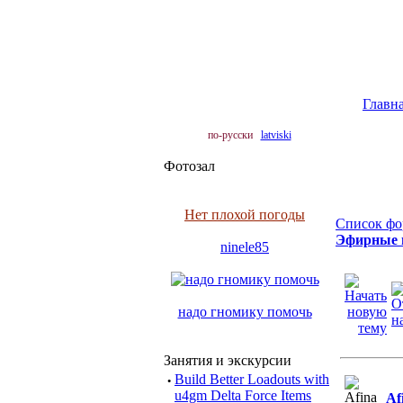
Главн
по-русски
latviski
Фотозал
Нет плохой погоды
Список фо
Эфирные 
ninele85
надо гномику помочь
Занятия и экскурсии
·
Build Better Loadouts with
u4gm Delta Force Items
Af