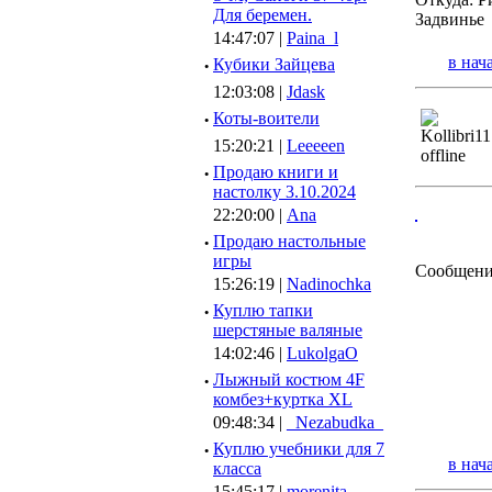
Для беремен.
Задвинье
14:47:07 |
Paina_l
в нач
·
Кубики Зайцева
12:03:08 |
Jdask
·
Коты-воители
15:20:21 |
Leeeeen
·
Продаю книги и
настолку 3.10.2024
22:20:00 |
Ana
·
Продаю настольные
игры
Сообщени
15:26:19 |
Nadinochka
·
Куплю тапки
шерстяные валяные
14:02:46 |
LukolgaO
·
Лыжный костюм 4F
комбез+куртка XL
09:48:34 |
_Nezabudka_
·
Куплю учебники для 7
в нач
класса
15:45:17 |
morenita