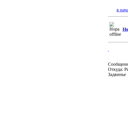
в нач
Ho
Сообщени
Откуда: Р
Задвинье