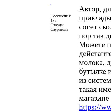
Автор, д
приклады
Сообщения:
132
сосет ско
Откуда:
Сауриеши
пор так д
Можете п
дейстаит
молока, д
бутылке 
из систе
такая име
магазине
https://w