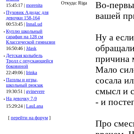
Во-первы
Откуда: Riga
15:45:17 |
morenita
·
Пуховик Адидас для
вашей пр
девочки 158-164
00:53:45 |
InnaLud
·
Куплю школьный
Ну а если
сарафан на 128 см
Классической гимназии
обращали
16:50:46 |
Jdask
·
Детская колыбель
причина 
Тролл с опускающейся
боковиной
Мало сил
22:49:06 |
Irinka
сосала и
·
Паззлы и игры,
школьный рюкзак
смысл и 
19:30:51 |
gvinevere
·
Hа девочку 7-9
- и пост
15:29:24 |
LauLana
[
перейти на форум
]
Про смесь