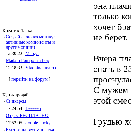
она плачи
только ко
хочет бра
Креатив Лавка
не берет.
·
Создай свою косметику:
активные компоненты и
другие опции!
12:30:22 |
MargG
Вчера пла
·
Madam Pompon's shop
спать в 2
12:18:33 |
Vladkina_mama
проснулас
[
перейти на форум
]
С мужем н
Купи-продай
этой сме
·
Сникерсы
17:24:54 |
Leeeeen
·
Отдам БЕСПЛАТНО
Грудью х
17:52:05 |
double_lucky
·
Куртки на весну, платья