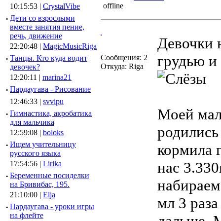
10:15:53 |
CrystalVibe
·
Дети со взрослыми
вместе занятия пение,
речь, движение
Девочки 
22:20:48 |
MagicMusicRiga
грудью и
Сообщения: 2
·
Танцы. Кто куда водит
Откуда: Riga
девочек?
12:20:11 |
marina21
·
Пардаугава - Рисование
12:46:33 |
svvipu
Моей мал
·
Гимнастика, акробатика
для мальчика
родились 
12:59:08 |
boloks
·
Ищем учительницу
кормила 
русского языка
нас 3.330
17:54:56 |
Lirika
·
Беременные посиделки
набираем
на Бривибас, 195.
21:10:00 |
Elja
мл 3 раза
·
Пардаугава - уроки игры
на флейте
дальше. 