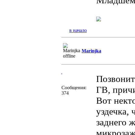
Младшему
в начало
Marinjka
Позвонит
ГВ, прич
Сообщения:
374
Вот нект
уздечка, 
заднего 
микрозаж