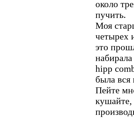
около тр
пучить.
Моя стар
четырех и
это про
набирала 
hipp comb
была вся 
Пейте мн
кушайте,
производ