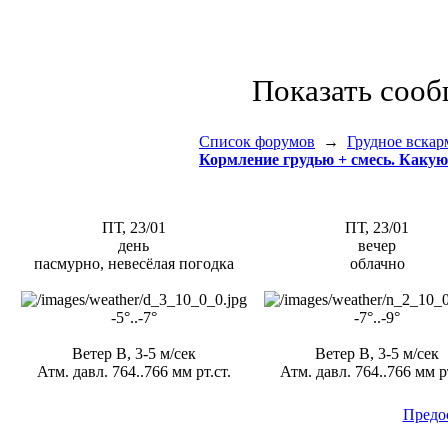
Показать соо
Список форумов
→
Грудное вскар
Кормление грудью + смесь. Какую
ПТ, 23/01
ПТ, 23/01
день
вечер
пасмурно, невесёлая погодка
облачно
-5°..-7°
-7°..-9°
Ветер В, 3-5 м/сек
Ветер В, 3-5 м/сек
Атм. давл. 764..766 мм рт.ст.
Атм. давл. 764..766 мм рт
Предо