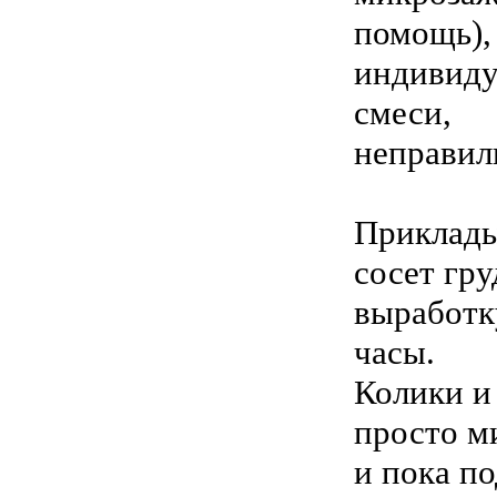
помощь),
индивиду
смеси,
неправил
Приклады
сосет гру
выработк
часы.
Колики и
просто м
и пока п