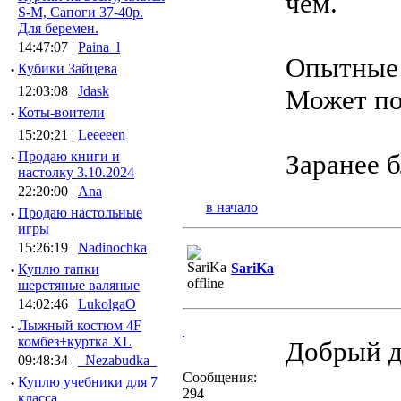
чем.
S-M, Сапоги 37-40р.
Для беремен.
14:47:07 |
Paina_l
Опытные 
·
Кубики Зайцева
12:03:08 |
Jdask
Может по
·
Коты-воители
15:20:21 |
Leeeeen
·
Продаю книги и
Заранее 
настолку 3.10.2024
22:20:00 |
Ana
в начало
·
Продаю настольные
игры
15:26:19 |
Nadinochka
SariKa
·
Куплю тапки
шерстяные валяные
14:02:46 |
LukolgaO
·
Лыжный костюм 4F
комбез+куртка XL
Добрый д
09:48:34 |
_Nezabudka_
Сообщения:
·
Куплю учебники для 7
294
класса