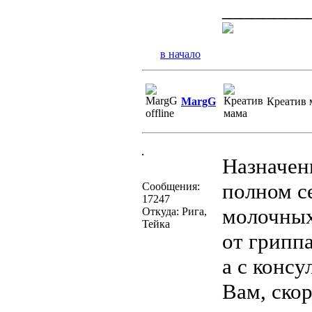
________
в начало
MargG
Креатив 
Назначени
полном с
Сообщения:
17247
молочных
Откуда: Рига,
Тейка
от грипп
а с консу
Вам, скор