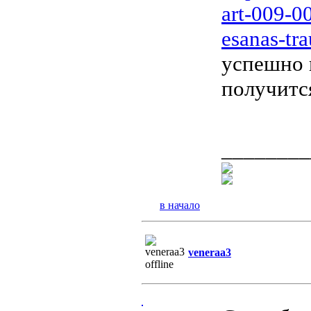
art-009-0
esanas-tr
успешно 
получитс
________
в начало
veneraa3