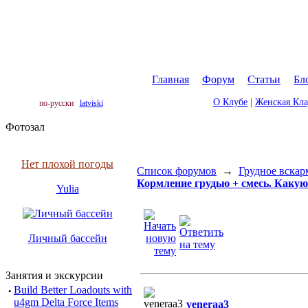
Главная
|
Форум
|
Статьи
|
Бл
О Клубе
|
Женская Кл
по-русски
latviski
Фотозал
Нет плохой погоды
Список форумов
→
Грудное вскар
Кормление грудью + смесь. Какую
Yulia
Личный бассейн
Занятия и экскурсии
·
Build Better Loadouts with
u4gm Delta Force Items
veneraa3