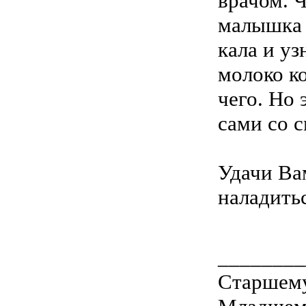
врачом. Ч
малышка 
кала и уз
молоко ко
чего. Но 
сами со 
Удачи Ва
наладить
________
Старшему