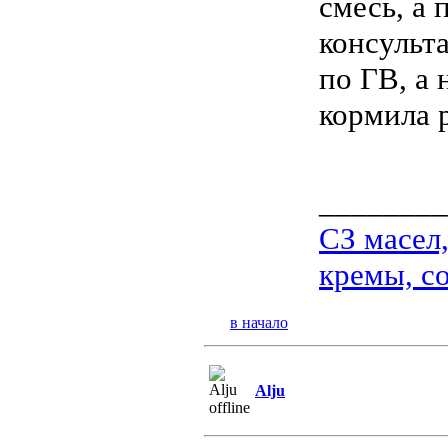
смесь, а
консульт
по ГВ, а 
кормила р
________
СЗ масел
кремы, со
в начало
Alju