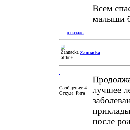
Всем спа
малыши б
в начало
Zannacka
Продолжа
лучшее л
Сообщения: 4
Откуда: Рига
заболева
приклады
после ро