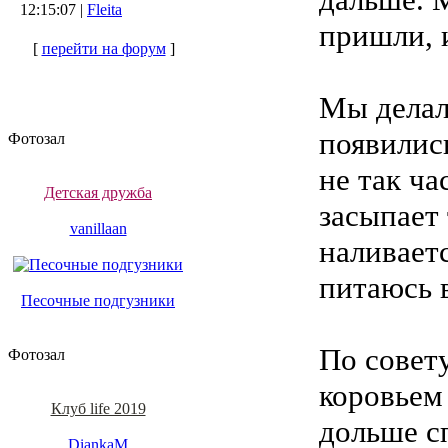
12:15:07 |
Fleita
пришли, и
[
перейти на форум
]
Мы делал
появились
Фотозал
не так ча
Детская дружба
засыпает 
vanillaan
наливаетс
питаюсь 
Песочные подгузники
По совет
Фотозал
коровьем
Клуб life 2019
дольше сп
DiankaM