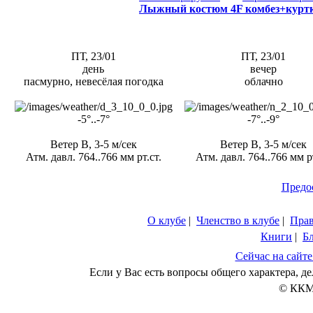
Лыжный костюм 4F комбез+курт
ПТ, 23/01
ПТ, 23/01
день
вечер
пасмурно, невесёлая погодка
облачно
-5°..-7°
-7°..-9°
Ветер В, 3-5 м/сек
Ветер В, 3-5 м/сек
Атм. давл. 764..766 мм рт.ст.
Атм. давл. 764..766 мм рт
Предо
О клубе
|
Членство в клубе
|
Пра
Книги
|
Б
Сейчас на сайте
Если у Вас есть вопросы общего характера, 
© ККМ