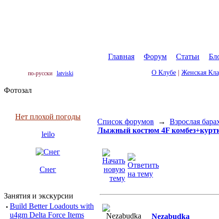
Главная
|
Форум
|
Статьи
|
Бл
О Клубе
|
Женская Кл
по-русски
latviski
Фотозал
Нет плохой погоды
Список форумов
→
Взрослая бара
Лыжный костюм 4F комбез+курт
leilo
Снег
Занятия и экскурсии
·
Build Better Loadouts with
u4gm Delta Force Items
_Nezabudka_