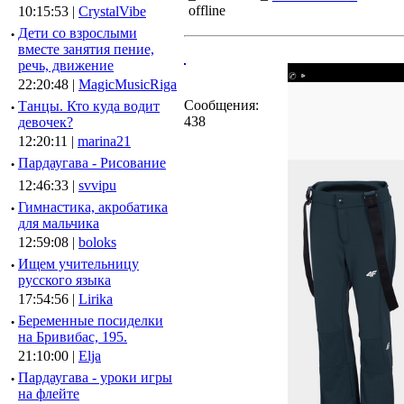
10:15:53 |
CrystalVibe
·
Дети со взрослыми
вместе занятия пение,
речь, движение
22:20:48 |
MagicMusicRiga
Сообщения:
·
Танцы. Кто куда водит
438
девочек?
12:20:11 |
marina21
·
Пардаугава - Рисование
12:46:33 |
svvipu
·
Гимнастика, акробатика
для мальчика
12:59:08 |
boloks
·
Ищем учительницу
русского языка
17:54:56 |
Lirika
·
Беременные посиделки
на Бривибас, 195.
21:10:00 |
Elja
·
Пардаугава - уроки игры
на флейте