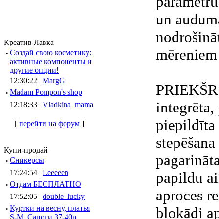
parametru
un auduma
nodrošinā
Креатив Лавка
mēreniem 
·
Создай свою косметику:
активные компоненты и
другие опции!
12:30:22 |
MargG
PRIEKŠR
·
Madam Pompon's shop
integrēta,
12:18:33 |
Vladkina_mama
piepildīta
[
перейти на форум
]
stepēšana 
Купи-продай
pagarināta
·
Сникерсы
17:24:54 |
Leeeeen
papildu ai
·
Отдам БЕСПЛАТНО
aproces re
17:52:05 |
double_lucky
·
Куртки на весну, платья
blokādi a
S-M, Сапоги 37-40р.