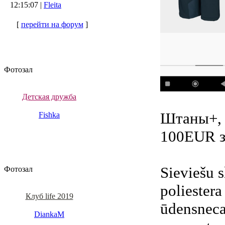
12:15:07 |
Fleita
[
перейти на форум
]
Фотозал
Детская дружба
Штаны+, к
Fishka
100EUR з
Sieviešu 
Фотозал
poliestera
Клуб life 2019
ūdensneca
DiankaM