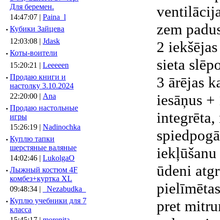
Для беремен.
ventilācij
14:47:07 |
Paina_l
zem padu
·
Кубики Зайцева
12:03:08 |
Jdask
2 iekšējas
·
Коты-воители
sieta slēp
15:20:21 |
Leeeeen
·
Продаю книги и
3 ārējas k
настолку 3.10.2024
iesāņus + 
22:20:00 |
Ana
·
Продаю настольные
integrēta,
игры
15:26:19 |
Nadinochka
spiedpogā
·
Куплю тапки
шерстяные валяные
iekļūšanu 
14:02:46 |
LukolgaO
ūdeni atg
·
Лыжный костюм 4F
комбез+куртка XL
pielīmētas
09:48:34 |
_Nezabudka_
·
Куплю учебники для 7
pret mitr
класса
15:45:17 |
morenita