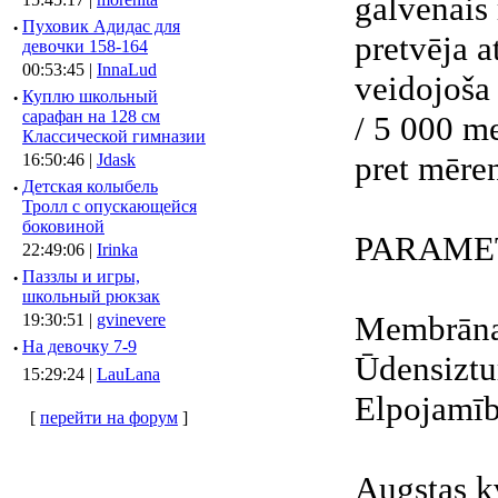
galvenais 
·
Пуховик Адидас для
pretvēja a
девочки 158-164
00:53:45 |
InnaLud
veidojoša
·
Куплю школьный
сарафан на 128 см
/ 5 000 m
Классической гимназии
pret mēren
16:50:46 |
Jdask
·
Детская колыбель
Тролл с опускающейся
боковиной
PARAME
22:49:06 |
Irinka
·
Паззлы и игры,
школьный рюкзак
Membrāna
19:30:51 |
gvinevere
·
Hа девочку 7-9
Ūdensizt
15:29:24 |
LauLana
Elpojamīb
[
перейти на форум
]
Augstas k