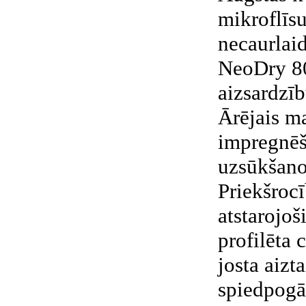
mikroflīsu
necaurlaid
NeoDry 80
aizsardzīb
Ārējais ma
impregnēš
uzsūkšano
Priekšrocī
atstarojoš
profilēta 
josta aizt
spiedpog