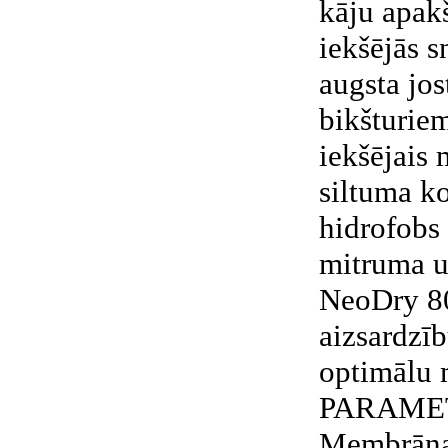
kāju apakš
iekšējās s
augsta jos
bikšturiem
iekšējais 
siltuma ko
hidrofobs
mitruma u
NeoDry 8
aizsardzīb
optimālu 
PARAME
Membrāna