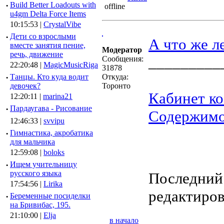
·
Build Better Loadouts with
u4gm Delta Force Items
10:15:53 |
CrystalVibe
·
Дети со взрослыми
А что же л
вместе занятия пение,
Модератор
речь, движение
_________
Сообщения:
22:20:48 |
MagicMusicRiga
31878
·
Танцы. Кто куда водит
Откуда:
девочек?
Торонто
Кабинет ко
12:20:11 |
marina21
·
Пардаугава - Рисование
Содержимое
12:46:33 |
svvipu
·
Гимнастика, акробатика
для мальчика
12:59:08 |
boloks
·
Ищем учительницу
русского языка
Последний 
17:54:56 |
Lirika
редактиров
·
Беременные посиделки
на Бривибас, 195.
21:10:00 |
Elja
в начало