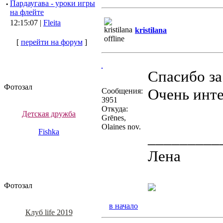
·
Пардаугава - уроки игры
на флейте
12:15:07 |
Fleita
kristilana
[
перейти на форум
]
Спасибо за
Фотозал
Очень инте
Сообщения:
3951
Откуда:
Детская дружба
Grēnes,
Olaines nov.
Fishka
_________
Лена
Фотозал
в начало
Клуб life 2019