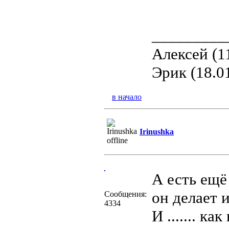
_________
Алексей (1
Эрик (18.0
в начало
Irinushka
А есть ещё
он делает 
Сообщения:
4334
И ....... к