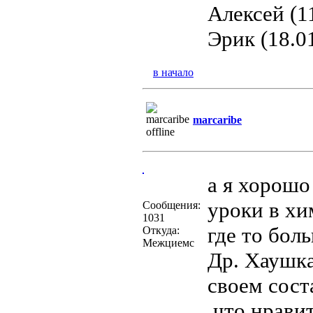
Алексей (1
Эрик (18.0
в начало
marcaribe
а я хорошо
уроки в хи
Сообщения:
1031
где то бол
Откуда:
Межциемс
Др. Хаушка
своем сост
,что нрави