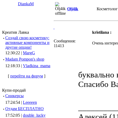
DiankaM
Olj4ik
Косметолог
Креатив Лавка
kristilana :
·
Создай свою косметику:
Сообщения:
активные компоненты и
Очень интерес
11413
другие опции!
12:30:22 |
MargG
·
Madam Pompon's shop
12:18:33 |
Vladkina_mama
буквально
[
перейти на форум
]
Спасибо В
Купи-продай
·
Сникерсы
17:24:54 |
Leeeeen
_________
·
Отдам БЕСПЛАТНО
Алексей (1
17:52:05 |
double_lucky