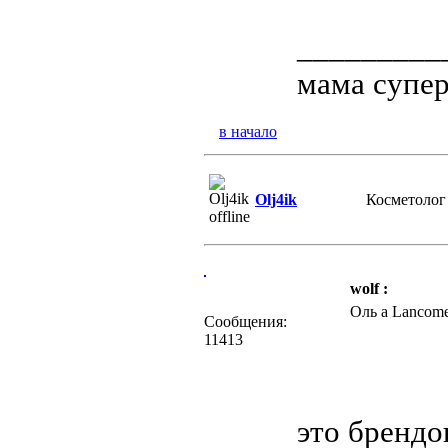
_________
мама супер
в начало
Olj4ik
Косметолог
wolf :
Оль а Lancome
Сообщения:
11413
это брендо