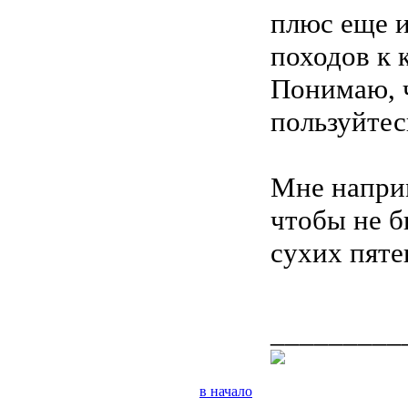
плюс еще и
походов к 
Понимаю, ч
пользуйтес
Мне наприм
чтобы не б
сухих пяте
_________
в начало