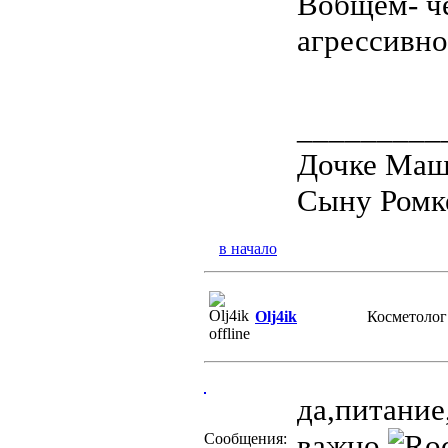
Вобщем- че
агрессивн
_________
Дочке Маше
Сыну Ромке
в начало
Olj4ik
Косметолог
да,питание
важно
Сообщения: