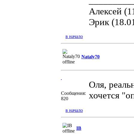
_________
Алексей (1
Эрик (18.0
в начало
Nataly70
Оля, реаль
хочется "о
Сообщения:
820
в начало
IB