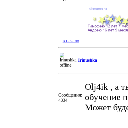
_________
в начало
Irinushka
Olj4ik , а 
обучение по
Сообщения:
4334
Может буде