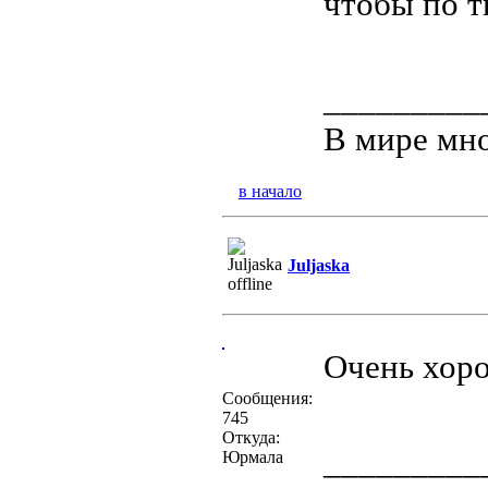
чтобы по т
_________
В мире мно
в начало
Juljaska
Очень хоро
Сообщения:
745
Откуда:
_________
Юрмала