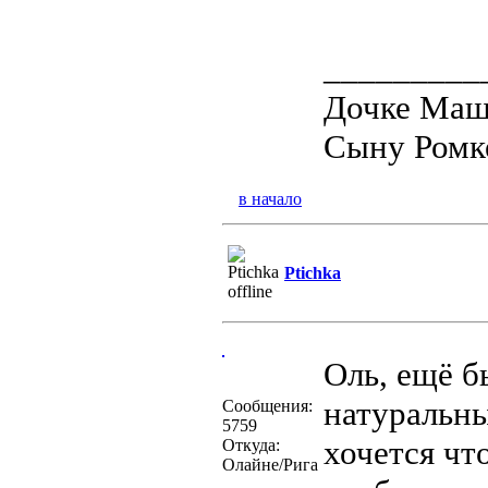
_________
Дочке Маше
Сыну Ромке
в начало
Ptichka
Оль, ещё б
натуральны
Сообщения:
5759
хочется чт
Откуда:
Олайне/Рига