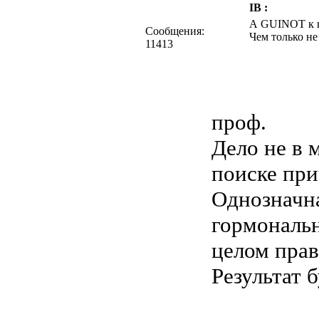
IB :
А GUINOT к к
Сообщения:
Чем только не
11413
проф.
Дело не в 
поиске при
Однозначна
гормональн
целом прав
Результат 