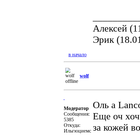
_________
Алексей (1
Эрик (18.0
в начало
wolf
Оль а Lanc
Модератор
Еще оч хоч
Сообщения:
5385
за кожей в
Откуда:
Ильгюциемс