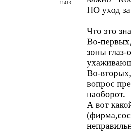
11413
НО уход за
Что это зн
Во-первых,
зоны глаз-
ухаживаю
Во-вторых,
вопрос пре
наоборот.
А вот како
(фирма,сос
неправильн