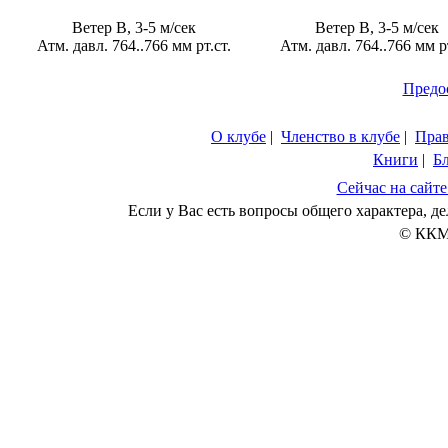
Ветер В, 3-5 м/сек
Ветер В, 3-5 м/сек
Атм. давл. 764..766 мм рт.ст.
Атм. давл. 764..766 мм рт
Предо
О клубе
|
Членство в клубе
|
Пра
Книги
|
Б
Сейчас на сайте
Если у Вас есть вопросы общего характера, 
© ККМ