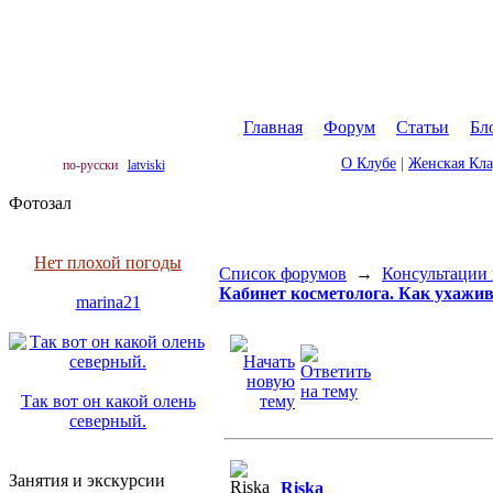
Главная
|
Форум
|
Статьи
|
Бл
О Клубе
|
Женская Кл
по-русски
latviski
Фотозал
Нет плохой погоды
Список форумов
→
Консультации 
Кабинет косметолога. Как ухажива
marina21
Так вот он какой олень
северный.
Занятия и экскурсии
Riska