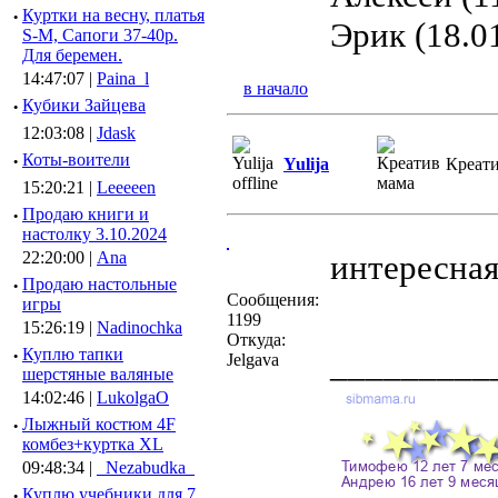
·
Куртки на весну, платья
Эрик (18.0
S-M, Сапоги 37-40р.
Для беремен.
14:47:07 |
Paina_l
в начало
·
Кубики Зайцева
12:03:08 |
Jdask
·
Коты-воители
Yulija
Креат
15:20:21 |
Leeeeen
·
Продаю книги и
настолку 3.10.2024
22:20:00 |
Ana
интересная
·
Продаю настольные
Сообщения:
игры
1199
15:26:19 |
Nadinochka
Откуда:
·
Куплю тапки
_________
Jelgava
шерстяные валяные
14:02:46 |
LukolgaO
·
Лыжный костюм 4F
комбез+куртка XL
09:48:34 |
_Nezabudka_
·
Куплю учебники для 7