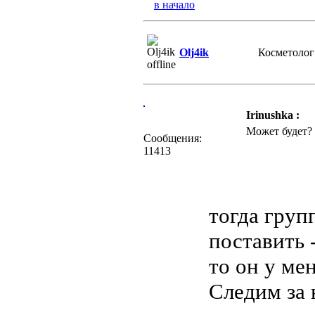
в начало
Olj4ik
Косметолог
Irinushka :
Может будет?
Сообщения:
11413
тогда груп
поставить 
то он у ме
Следим за