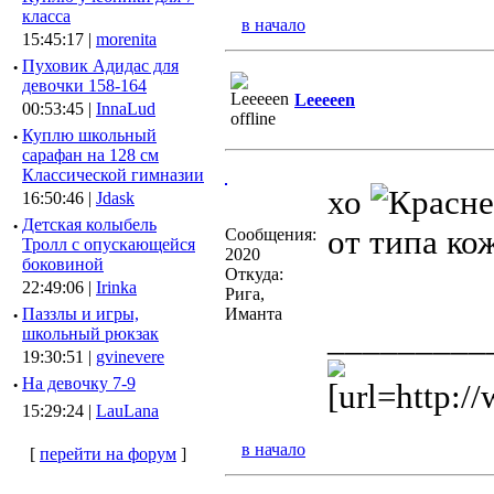
класса
в начало
15:45:17 |
morenita
·
Пуховик Адидас для
девочки 158-164
Leeeeen
00:53:45 |
InnaLud
·
Куплю школьный
сарафан на 128 см
Классической гимназии
хо
16:50:46 |
Jdask
·
Детская колыбель
от типа ко
Сообщения:
Тролл с опускающейся
2020
боковиной
Откуда:
22:49:06 |
Irinka
Рига,
·
Паззлы и игры,
Иманта
_________
школьный рюкзак
19:30:51 |
gvinevere
·
Hа девочку 7-9
[url=http:/
15:29:24 |
LauLana
в начало
[
перейти на форум
]