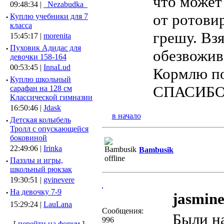
что может
09:48:34 |
_Nezabudka_
от ротовир
·
Куплю учебники для 7
класса
грешу. Взя
15:45:17 |
morenita
·
Пуховик Адидас для
обезвожив
девочки 158-164
00:53:45 |
InnaLud
Кормлю по 
·
Куплю школьный
СПАСИБ
сарафан на 128 см
Классической гимназии
16:50:46 |
Jdask
в начало
·
Детская колыбель
Тролл с опускающейся
боковиной
22:49:06 |
Irinka
Bambusik
·
Паззлы и игры,
школьный рюкзак
19:30:51 |
gvinevere
·
Hа девочку 7-9
jasmine
15:29:24 |
LauLana
Сообщения:
Были на
996
[
перейти на форум
]