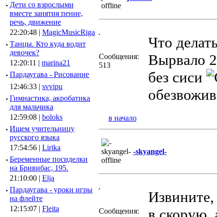
·
Дети со взрослыми
вместе занятия пение,
речь, движение
22:20:48 |
MagicMusicRiga
Что делать
·
Танцы. Кто куда водит
девочек?
Вырвало 2 
Сообщения:
12:20:11 |
marina21
513
без сиси
·
Пардаугава - Рисование
12:46:33 |
svvipu
обезвожива
·
Гимнастика, акробатика
для мальчика
12:59:08 |
boloks
в начало
·
Ищем учительницу
русского языка
17:54:56 |
Lirika
-skyangel-
·
Беременные посиделки
на Бривибас, 195.
21:10:00 |
Elja
·
Пардаугава - уроки игры
Извините, 
на флейте
12:15:07 |
Fleita
в скорую, 
Сообщения: