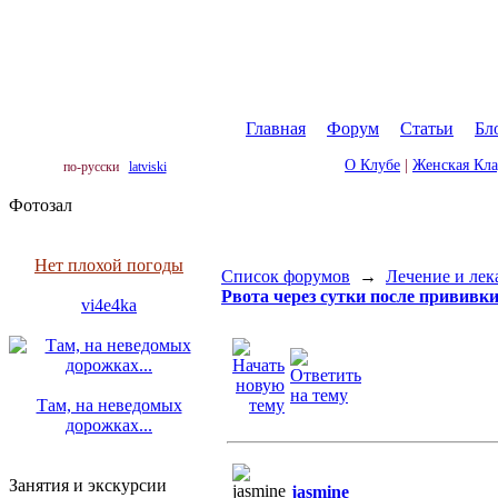
Главная
|
Форум
|
Статьи
|
Бл
О Клубе
|
Женская Кл
по-русски
latviski
Фотозал
Нет плохой погоды
Список форумов
→
Лечение и лек
Рвота через сутки после прививк
vi4e4ka
Там, на неведомых
дорожках...
Занятия и экскурсии
jasmine