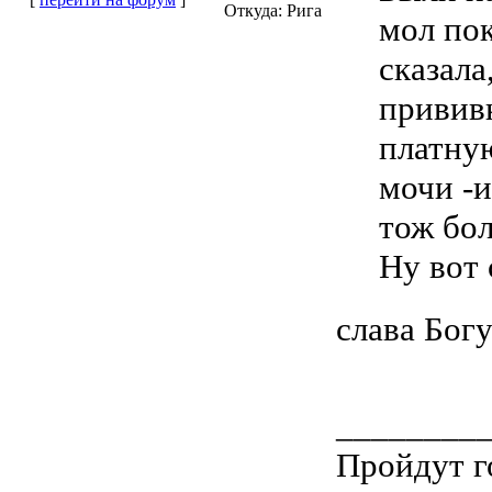
Откуда: Рига
мол пок
сказала
прививк
платную
мочи -и
тож бол
Ну вот
слава Богу
________
Пройдут г