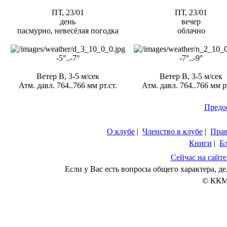
ПТ, 23/01
ПТ, 23/01
день
вечер
пасмурно, невесёлая погодка
облачно
-5°..-7°
-7°..-9°
Ветер В, 3-5 м/сек
Ветер В, 3-5 м/сек
Атм. давл. 764..766 мм рт.ст.
Атм. давл. 764..766 мм рт
Предо
О клубе
|
Членство в клубе
|
Пра
Книги
|
Б
Сейчас на сайте
Если у Вас есть вопросы общего характера, 
© ККМ