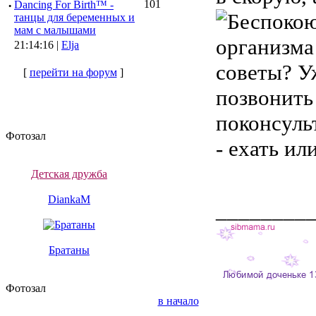
101
·
Dancing For Birth™ -
танцы для беременных и
мам с малышами
организма
21:14:16 |
Elja
советы? У
[
перейти на форум
]
позвонить
поконсуль
Фотозал
- ехать ил
Детская дружба
DiankaM
________
Братаны
Фотозал
в начало