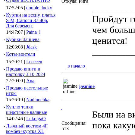
·
Отдам БЕСПЛАТНО
Откуда: Рига
________
17:52:05 |
double_lucky
·
Куртки на весну, платья
Пройдут г
S-M, Сапоги 37-40р.
Для беремен.
чем больш
14:47:07 |
Paina_l
ценится!
·
Кубики Зайцева
12:03:08 |
Jdask
________
·
Коты-воители
15:20:21 |
Leeeeen
в начало
·
Продаю книги и
настолку 3.10.2024
22:20:00 |
Ana
jasmine
·
Продаю настольные
игры
15:26:19 |
Nadinochka
·
Куплю тапки
Были на в
шерстяные валяные
14:02:46 |
LukolgaO
пока какую
Сообщения:
·
Лыжный костюм 4F
513
комбез+куртка XL