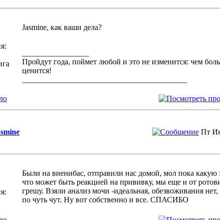
Jasmine, как ваши дела?
я:
_________________
Пройдут года, поймет любой и это не изменится: чем бол
ига
ценится!
__________________________________________
ло
asmine
Пт Ию
Были на виенибас, отправили нас домой, мол пока какую з
что может быть реакцией на прививку, мы еще и от ротови
грешу. Взяли анализ мочи -идеальная, обезвоживания нет
я:
по чуть чут. Ну вот собственно и все. СПАСИБО
ло