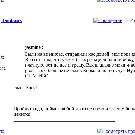
Bambusik
Пт Ию
jasmine :
Были на виенибас, отправили нас домой, мол пока к
я:
Врач сказала, что может быть реакцией на прививку,
платную, вот на нее и грешу. Взяли анализ мочи -ид
ига
рвоты тож больше не было. Кормлю по чуть чут. Ну в
СПАСИБО
слава Богу!
_________________
Пройдут года, поймет любой и это не изменится: чем бол
ценится!
__________________________________________
ло