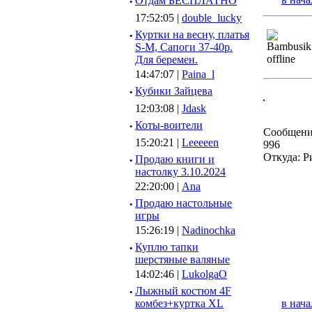
·
Отдам БЕСПЛАТНО
17:52:05 |
double_lucky
·
Куртки на весну, платья
S-M, Сапоги 37-40р.
Для беремен.
14:47:07 |
Paina_l
·
Кубики Зайцева
12:03:08 |
Jdask
·
Коты-воители
Сообщени
15:20:21 |
Leeeeen
996
Откуда: Р
·
Продаю книги и
настолку 3.10.2024
22:20:00 |
Ana
·
Продаю настольные
игры
15:26:19 |
Nadinochka
·
Куплю тапки
шерстяные валяные
14:02:46 |
LukolgaO
·
Лыжный костюм 4F
комбез+куртка XL
в нача