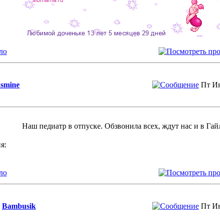
ло
asmine
Пт Ию
Наш педиатр в отпуске. Обзвонила всех, ждут нас и в Гай
я:
ло
Bambusik
Пт Ию