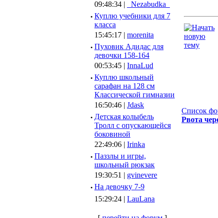
09:48:34 |
_Nezabudka_
·
Куплю учебники для 7
класса
15:45:17 |
morenita
·
Пуховик Адидас для
девочки 158-164
00:53:45 |
InnaLud
·
Куплю школьный
сарафан на 128 см
Классической гимназии
16:50:46 |
Jdask
Список фо
·
Детская колыбель
Рвота чер
Тролл с опускающейся
боковиной
22:49:06 |
Irinka
·
Паззлы и игры,
школьный рюкзак
19:30:51 |
gvinevere
·
Hа девочку 7-9
15:29:24 |
LauLana
[
перейти на форум
]