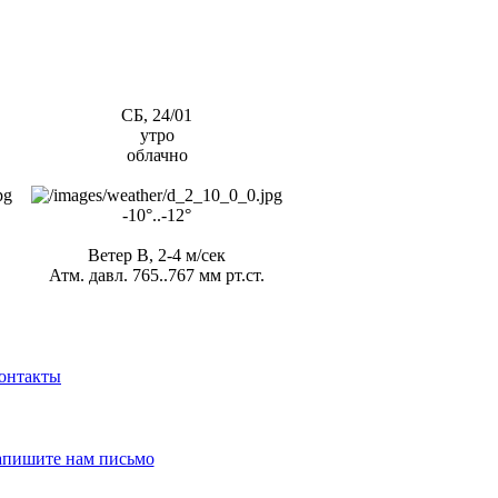
СБ, 24/01
утро
облачно
-10°..-12°
Ветер В, 2-4 м/сек
Атм. давл. 765..767 мм рт.ст.
онтакты
апишите нам письмо