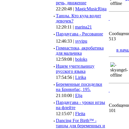
речь, движение
22:20:48 |
MagicMusicRiga
·
Танцы. Кто куда водит
девочек?
12:20:11 |
marina21
Сообщени
·
Пардаугава - Рисование
513
12:46:33 |
svvipu
·
Гимнастика, акробатика
в нача
для мальчика
12:59:08 |
boloks
·
Ищем учительницу
русского языка
17:54:56 |
Lirika
·
Беременные посиделки
на Бривибас, 195.
21:10:00 |
Elja
·
Пардаугава - уроки игры
Сообщени
на флейте
101
12:15:07 |
Fleita
·
Dancing For Birth™ -
танцы для беременных и