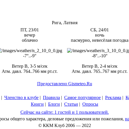
Рига, Латвия
ПТ, 23/01
СБ, 24/01
вечер
ночь
облачно
пасмурно, невесёлая погодка
-7°..-9°
-8°..-10°
Ветер В, 3-5 м/сек
Ветер В, 2-4 м/сек
Атм. давл. 764..766 мм рт.ст.
Атм. давл. 765..767 мм рт.ст.
Предоставлено Gismeteo.Ru
|
Членство в клубе
|
Правила
|
Самое популярное
|
Реклама
|
К
Книги
|
Блоги
|
Статьи
|
Опросы
Сейчас на сайте: 1 гостей и 1 пользователей.
просы общего характера, деловые предложения или пожелания,
н
© ККМ Клуб 2006 — 2022