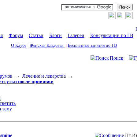
ая
|
Форум
|
Статьи
|
Блоги
|
Галереи
|
Консультации по ГВ
О Клубе
|
Женская Кладовая
|
Бесплатные занятия по ГВ
Поиск
румов
→
Лечение и лекарства
→
ез сутки после прививки
asmine
Пт Ию