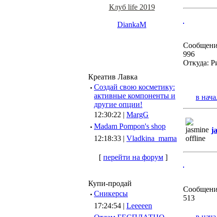
Клуб life 2019
DiankaM
Сообщени
996
Откуда: Р
Креатив Лавка
·
Создай свою косметику:
активные компоненты и
в нача
другие опции!
12:30:22 |
MargG
·
Madam Pompon's shop
j
12:18:33 |
Vladkina_mama
[
перейти на форум
]
Купи-продай
Сообщени
·
Сникерсы
513
17:24:54 |
Leeeeen
в нача