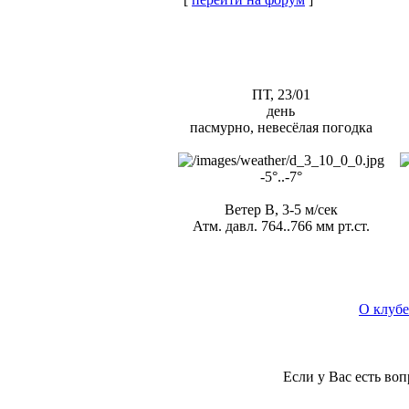
ПТ, 23/01
день
пасмурно, невесёлая погодка
-5°..-7°
Ветер В, 3-5 м/сек
Атм. давл. 764..766 мм рт.ст.
О клубе
Если у Вас есть во