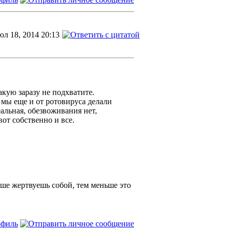
л 18, 2014 20:13
акую заразу не подхватите.
 мы еще и от ротовируса делали
еальная, обезвоживания нет,
от собственно и все.
ьше жертвуешь собой, тем меньше это