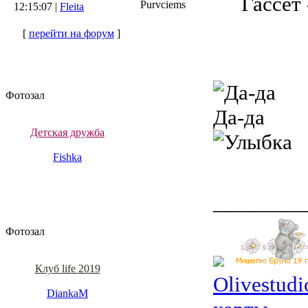
Гассет
Purvciems
12:15:07 |
Fleita
[
перейти на форум
]
Фотозал
Да-да
Детская дружба
Fishka
________
Фотозал
Клуб life 2019
Olivestud
DiankaM