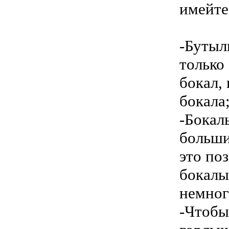
имейте
-Бутыл
только
бокал,
бокала
-Бокал
больши
это по
бокалы
немног
-Чтобы