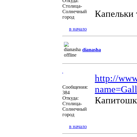
Откуда:
Столица-
Капельки
Солнечный
город
в начало
dianasha
http://ww
name=Gall
Сообщения:
384
Капитошки
Откуда:
Столица-
Солнечный
город
в начало