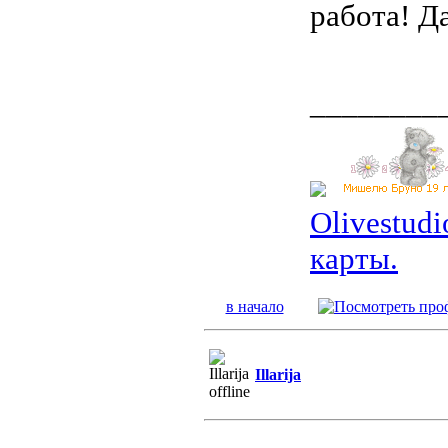
работа! Д
________
Olivestud
карты.
в начало
Illarija