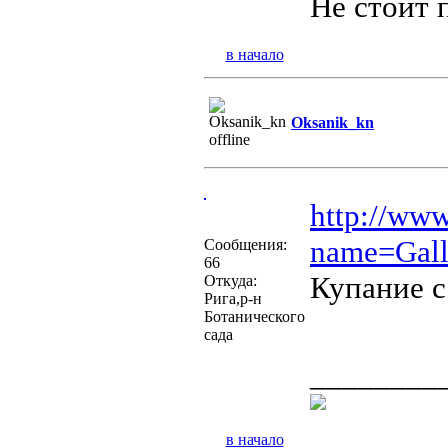
Не стоит 
в начало
Oksanik_kn
http://ww
name=Gall
Сообщения:
66
Купание с
Откуда:
Рига,р-н
Ботанического
сада
________
в начало