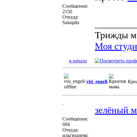
Сообщения:
2150
Откуда:
________
Salaspils
Трижды м
Моя студи
в начало
visi_engeli
Кре
зелёный м
Сообщения:
694
Откуда:
________
ильгюциемс