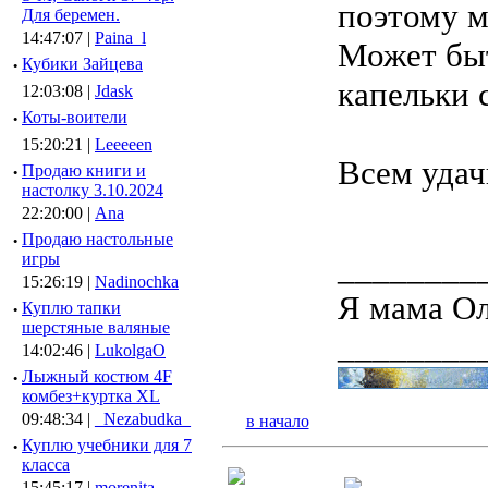
поэтому м
Для беремен.
14:47:07 |
Paina_l
Может быт
·
Кубики Зайцева
капельки с
12:03:08 |
Jdask
·
Коты-воители
15:20:21 |
Leeeeen
Всем уда
·
Продаю книги и
настолку 3.10.2024
22:20:00 |
Ana
·
Продаю настольные
игры
________
15:26:19 |
Nadinochka
Я мама О
·
Куплю тапки
шерстяные валяные
________
14:02:46 |
LukolgaO
·
Лыжный костюм 4F
комбез+куртка XL
09:48:34 |
_Nezabudka_
в начало
·
Куплю учебники для 7
класса
15:45:17 |
morenita