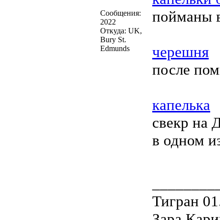
пойманы в
Сообщения:
2022
Откуда: UK,
Bury St.
черешня
Edmunds
после пом
капелька
свекр на 
в одном и
________
Тигран 01
Зара Кари