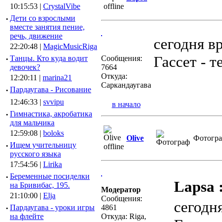
10:15:53 |
CrystalVibe
·
Дети со взрослыми
вместе занятия пение,
речь, движение
сегодня в
22:20:48 |
MagicMusicRiga
Гассет - 
·
Танцы. Кто куда водит
Сообщения:
девочек?
7664
Откуда:
12:20:11 |
marina21
Саркандаугава
·
Пардаугава - Рисование
12:46:33 |
svvipu
в начало
·
Гимнастика, акробатика
для мальчика
12:59:08 |
boloks
Olive
Фотогр
·
Ищем учительницу
русского языка
17:54:56 |
Lirika
·
Беременные посиделки
Lapsa 
на Бривибас, 195.
Модератор
21:10:00 |
Elja
Сообщения:
сегодн
·
Пардаугава - уроки игры
4861
на флейте
Откуда: Riga,