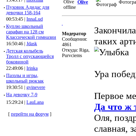
Olive
Фотогр
·
Пуховик Адидас для
девочки 158-164
00:53:45 |
InnaLud
·
Куплю школьный
Закончила
сарафан на 128 см
Модератор
Классической гимназии
таких арт
Сообщения:
16:50:46 |
Jdask
4861
Откуда: Riga,
·
Детская колыбель
Purvciems
Тролл с опускающейся
боковиной
22:49:06 |
Irinka
Ура побе
·
Паззлы и игры,
школьный рюкзак
19:30:51 |
gvinevere
Первое ме
·
Hа девочку 7-9
15:29:24 |
LauLana
Да что ж 
[
перейти на форум
]
Оля, позд
славная, 