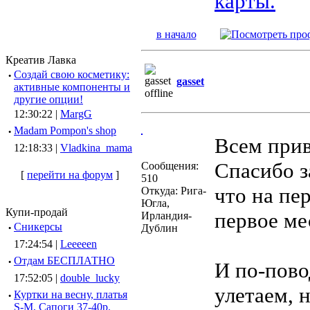
карты.
в начало
Креатив Лавка
·
Создай свою косметику:
gasset
активные компоненты и
другие опции!
12:30:22 |
MargG
·
Madam Pompon's shop
Всем при
12:18:33 |
Vladkina_mama
Спасибо з
Сообщения:
[
перейти на форум
]
510
что на пе
Откуда: Рига-
Югла,
Купи-продай
первое м
Ирландия-
·
Сникерсы
Дублин
17:24:54 |
Leeeeen
·
Отдам БЕСПЛАТНО
И по-пово
17:52:05 |
double_lucky
улетаем, 
·
Куртки на весну, платья
S-M, Сапоги 37-40р.