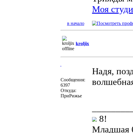
Моя студи
в начало
kroljix
Надя, поз
волшебна
Сообщения:
6397
Откуда:
ПриРижье
________
8!
Младшая 0