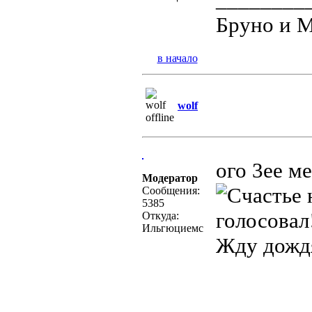
Бруно и М
в начало
wolf
ого 3ее м
Модератор
Сообщения:
5385
голосовал
Откуда:
Ильгюциемс
Жду дождя
________