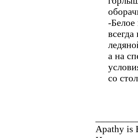
горлыш
оборач
-Белое
всегда
ледяной
а на с
услови
со сто
________
Apathy is 