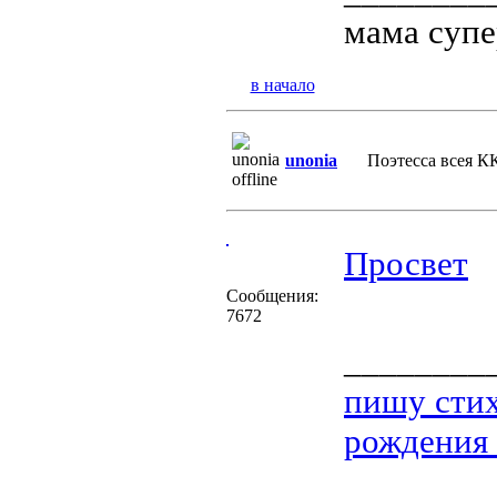
мама супе
в начало
unonia
Поэтессa всея 
Просвет
Сообщения:
7672
________
пишу стих
рождения