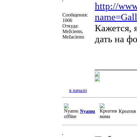
http://ww
name=Gall
Сообщения:
1006
Кажется, 
Откуда:
Mežciems,
дать на ф
Mežaciems
________
в начало
Nyamu
Креатив