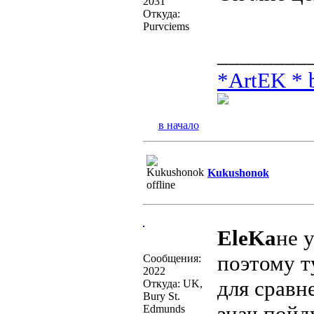
2031
Откуда:
Purvciems
________
*ArtEK * b
в начало
Kukushonok
EleKa
не 
поэтому т
Сообщения:
2022
для сравн
Откуда: UK,
Bury St.
знач пой
Edmunds