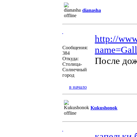
dianasha
http://ww
name=Gall
Сообщения:
384
После дож
Откуда:
Столица-
Солнечный
город
в начало
Kukushonok
капельки 