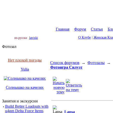
Главная
|
Форум
|
Статьи
|
Бл
О Клубе
|
Женская Кл
по-русски
latviski
Фотозал
Нет плохой погоды
Список форумов
→
Фотозалы
→
Фотоигра Силуэт
Yulia
Солнышко на качелях
Занятия и экскурсии
·
Build Better Loadouts with
u4gm Delta Force Items
Lapsa