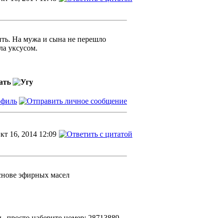
ить. На мужа и сына не перешло
а уксусом.
жать
кт 16, 2014 12:09
снове эфирных масел
ь, просто наберите номер: 28713889