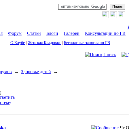
ая
|
Форум
|
Статьи
|
Блоги
|
Галереи
|
Консультации по ГВ
О Клубе
|
Женская Кладовая
|
Бесплатные занятия по ГВ
Поиск
румов
→
Здоровье детей
→
ska
Чт О