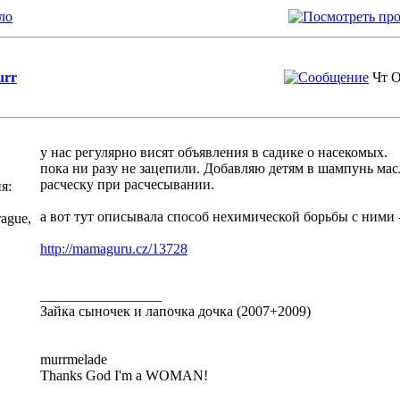
ло
rr
Чт О
у нас регулярно висят объявления в садике о насекомых.
пока ни разу не зацепили. Добавляю детям в шампунь мас
расческу при расчесывании.
я:
а вот тут описывала способ нехимической борьбы с ними 
ague,
http://mamaguru.cz/13728
_________________
Зайка сыночек и лапочка дочка (2007+2009)
murrmelade
Thanks God I'm a WOMAN!