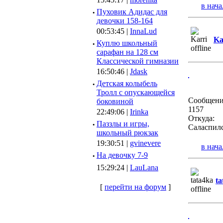
в нача
·
Пуховик Адидас для
девочки 158-164
00:53:45 |
InnaLud
Ka
·
Куплю школьный
сарафан на 128 см
Классической гимназии
16:50:46 |
Jdask
·
Детская колыбель
Тролл с опускающейся
Сообщени
боковиной
1157
22:49:06 |
Irinka
Откуда:
·
Паззлы и игры,
Саласпил
школьный рюкзак
19:30:51 |
gvinevere
в нача
·
Hа девочку 7-9
15:29:24 |
LauLana
ta
[
перейти на форум
]