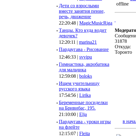
·
Дети со взрослыми
вместе занятия пение,
речь, движение
22:20:48 |
MagicMusicRiga
·
Танцы. Кто куда водит
Модерат
девочек?
Сообщени
31878
12:20:11 |
marina21
Откуда:
·
Пардаугава - Рисование
Торонто
12:46:33 |
svvipu
·
Гимнастика, акробатика
для мальчика
12:59:08 |
boloks
·
Ищем учительницу
русского языка
17:54:56 |
Lirika
·
Беременные посиделки
на Бривибас, 195.
21:10:00 |
Elja
в нача
·
Пардаугава - уроки игры
на флейте
12:15:07 |
Fleita