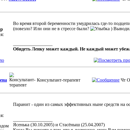
Во время второй беременности умудрилась где-то подцеп
(повезло? Или они не в стрессе были?
) Выводил
ор
я:
_________________
Обидеть Ленку может каждый. Не каждый может убе
ло
ена
Консультант-терапевт
Чт О
Паранит - один из самых эффективных ныне средств на о
я:
_________________
Ясенька (30.10.2005) и Стасёныш (25.04.2007)
одом
Когда Вы думаете о том, что я, возможно, могу Вам помоч