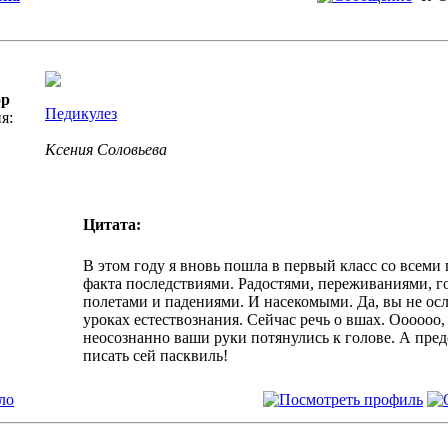
ор
Педикулез
я:
Ксения Соловьева
Цитата:
В этом году я вновь пошла в первый класс со всем
факта последствиями. Радостями, переживаниями, г
полетами и падениями. И насекомыми. Да, вы не ос
уроках естествознания. Сейчас речь о вшах. Оооооо,
неосознанно ваши руки потянулись к голове. А пред
писать сей пасквиль!
ло