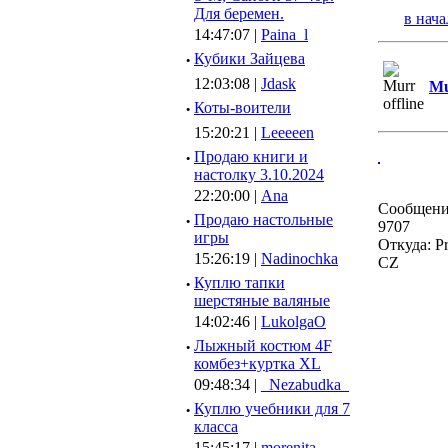
Для беремен.
в нача
14:47:07 |
Paina_l
·
Кубики Зайцева
12:03:08 |
Jdask
Mu
·
Коты-воители
15:20:21 |
Leeeeen
·
Продаю книги и
настолку 3.10.2024
22:20:00 |
Ana
Сообщени
·
Продаю настольные
9707
игры
Откуда: Pr
15:26:19 |
Nadinochka
CZ
·
Куплю тапки
шерстяные валяные
14:02:46 |
LukolgaO
·
Лыжный костюм 4F
комбез+куртка XL
09:48:34 |
_Nezabudka_
·
Куплю учебники для 7
класса
15:45:17 |
morenita