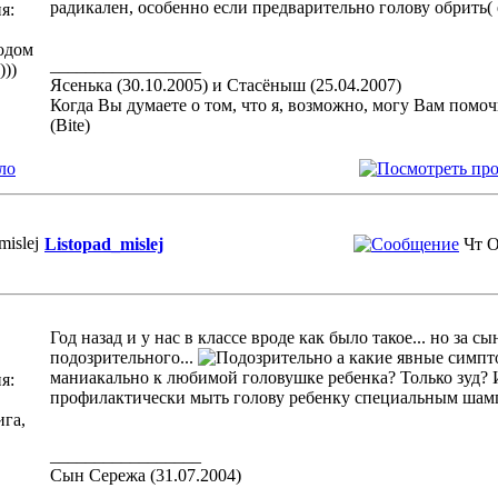
радикален, особенно если предварительно голову обрить(
я:
одом
_________________
)))
Ясенька (30.10.2005) и Стасёныш (25.04.2007)
Когда Вы думаете о том, что я, возможно, могу Вам помоч
(Bite)
ло
Listopad_mislej
Чт О
Год назад и у нас в классе вроде как было такое... но за с
подозрительного...
а какие явные симпт
маниакально к любимой головушке ребенка? Только зуд? И
я:
профилактически мыть голову ребенку специальным шам
ига,
_________________
Сын Сережа (31.07.2004)