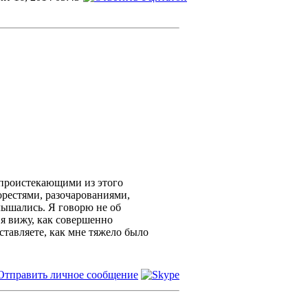
и проистекающими из этого
орестями, разочарованиями,
лышались. Я говорю не об
 я вижу, как совершенно
ставляете, как мне тяжело было