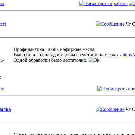
ло
rri
Чт О
Профилактика - любые эфирные масла.
Выводили год назад вот этим средством на маслах -
http:
Одной обработки было достаточно.
я:
с
ло
ta4ka
Чт О
Мамы аллергичных деток, поделитесь опытом, что исполь