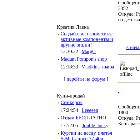
Сообщени
3352
Откуда: Р
из детства
Креатив Лавка
·
Создай свою косметику:
активные компоненты и
другие опции!
в нача
12:30:22 |
MargG
·
Madam Pompon's shop
12:18:33 |
Vladkina_mama
[
перейти на форум
]
Купи-продай
·
Сникерсы
Сообщени
17:24:54 |
Leeeeen
1860
·
Отдам БЕСПЛАТНО
Откуда: Р
Кенгарагс
17:52:05 |
double_lucky
·
Куртки на весну, платья
S-M, Сапоги 37-40р.