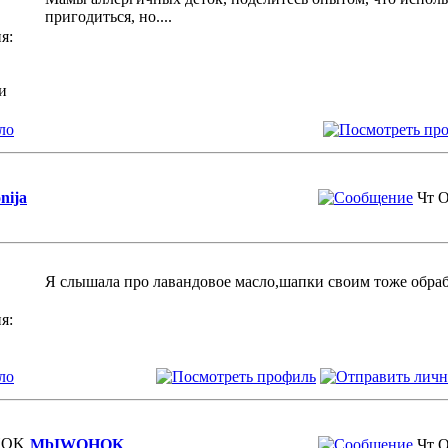
пригодиться, но....
я:
и
ло
onija
Чт О
Я слышала про лавандовое масло,шапки своим тоже обра
я:
ло
MbIWOHOK
Чт О