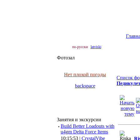
Главн
по-русски
latviski
Фотозал
Нет плохой погоды
Список фо
Педикулез
backspace
Занятия и экскурсии
·
Build Better Loadouts with
u4gm Delta Force Items
10:15:53 |
CrystalVibe
Ri