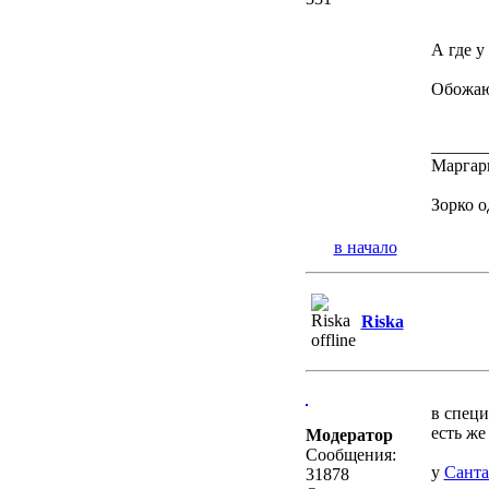
А где у
Обожаю 
______
Маргар
Зорко о
в начало
Riska
в специ
есть же
Модератор
Сообщения:
у
Санта
31878