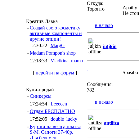
______
Откуда:
Apathy 
Торонто
Не стои
Креатив Лавка
в начало
·
Создай свою косметику:
активные компоненты и
другие опции!
12:30:22 |
MargG
juljkin
·
Madam Pompon's shop
12:18:33 |
Vladkina_mama
Spasibo 
[
перейти на форум
]
Сообщения:
Купи-продай
782
·
Сникерсы
в начало
17:24:54 |
Leeeeen
·
Отдам БЕСПЛАТНО
17:52:05 |
double_lucky
antiliza
·
Куртки на весну, платья
S-M, Сапоги 37-40р.
Для беремен.