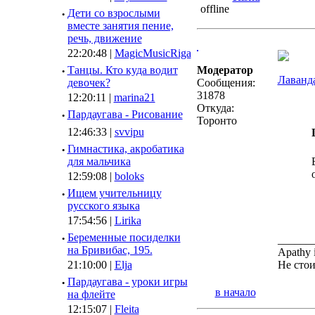
·
Дети со взрослыми
вместе занятия пение,
речь, движение
22:20:48 |
MagicMusicRiga
·
Танцы. Кто куда водит
Модератор
Лаванда
девочек?
Сообщения:
31878
12:20:11 |
marina21
Откуда:
·
Пардаугава - Рисование
Торонто
12:46:33 |
svvipu
·
Гимнастика, акробатика
для мальчика
12:59:08 |
boloks
·
Ищем учительницу
русского языка
17:54:56 |
Lirika
·
Беременные посиделки
______
на Бривибас, 195.
Apathy 
21:10:00 |
Elja
Не стои
·
Пардаугава - уроки игры
в начало
на флейте
12:15:07 |
Fleita