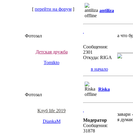
[
перейти на форум
]
antiliza
а что б
Фотозал
Сообщения:
______
Детская дружба
2301
Откуда: RIGA
Tomikto
в начало
Riska
Фотозал
Клуб life 2019
завари 
я думаю
Модератор
DiankaM
Сообщения:
31878