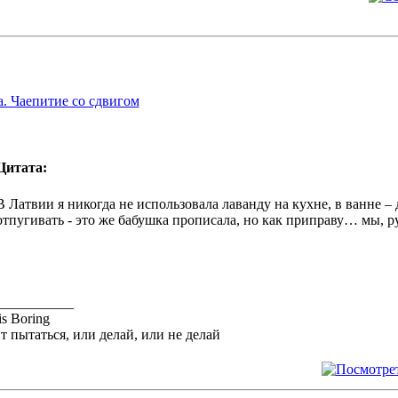
. Чаепитие со сдвигом
Цитата:
В Латвии я никогда не использовала лаванду на кухне, в ванне – 
отпугивать - это же бабушка прописала, но как приправу… мы, ру
___________
is Boring
т пытаться, или делай, или не делай