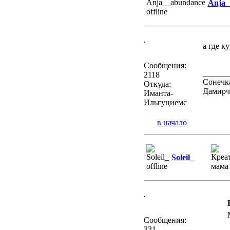
Anja_
а где к
Сообщения:
______
2118
Сонечка
Откуда:
Дамирчи
Иманта-
Ильгуциемс
в начало
Soleil_
Сообщения:
331