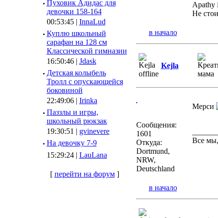
·
Пуховик Адидас для
Apathy 
девочки 158-164
Не стои
00:53:45 |
InnaLud
в начало
·
Куплю школьный
сарафан на 128 см
Классической гимназии
16:50:46 |
Jdask
Kejla
·
Детская колыбель
Тролл с опускающейся
боковиной
22:49:06 |
Irinka
Мерси
·
Паззлы и игры,
школьный рюкзак
Сообщения:
19:30:51 |
gvinevere
______
1601
Все мы,
Откуда:
·
Hа девочку 7-9
Dortmund,
15:29:24 |
LauLana
NRW,
Deutschland
[
перейти на форум
]
в начало