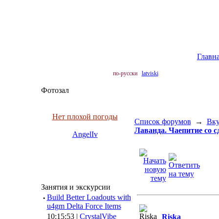
Главн
по-русски
latviski
Фотозал
Нет плохой погоды
Список форумов
→
Вку
Лаванда. Чаепитие со 
AngelIv
Занятия и экскурсии
·
Build Better Loadouts with
u4gm Delta Force Items
10:15:53 |
CrystalVibe
Riska