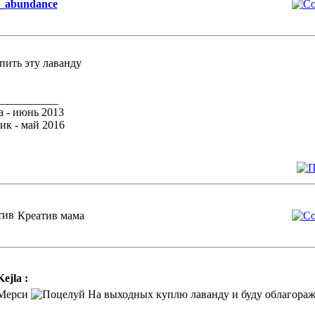
_abundance
упить эту лаванду
___________
 - июнь 2013
к - май 2016
Креатив мама
Kejla :
Мерси
На выходных куплю лаванду и буду облагора