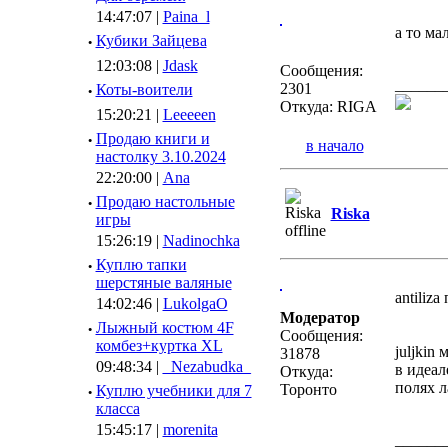
14:47:07 |
Paina_l
а то ма
·
Кубики Зайцева
12:03:08 |
Jdask
Сообщения:
______
2301
·
Коты-воители
Откуда: RIGA
15:20:21 |
Leeeeen
·
Продаю книги и
в начало
настолку 3.10.2024
22:20:00 |
Ana
·
Продаю настольные
Riska
игры
15:26:19 |
Nadinochka
·
Куплю тапки
шерстяные валяные
antiliz
14:02:46 |
LukolgaO
Модератор
·
Лыжный костюм 4F
Сообщения:
комбез+куртка XL
juljkin
31878
09:48:34 |
_Nezabudka_
в идеал
Откуда:
полях л
Торонто
·
Куплю учебники для 7
класса
15:45:17 |
morenita
______