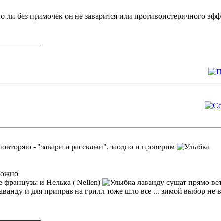
ло ли без примочек он не заварится или противоистеричного эффе
___________
a повторяю - "завари и расскажи", заодно и проверим
 можно
е французы и Нелька ( Nellen)
лаванду сушат прямо вет
аванду и для приправ на грилл тоже шло все ... зимой выбор не 
___________