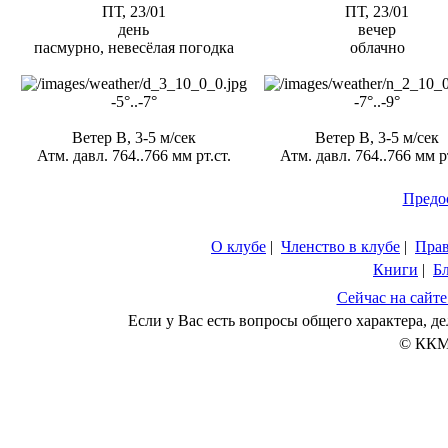
ПТ, 23/01
ПТ, 23/01
день
вечер
пасмурно, невесёлая погодка
облачно
-5°..-7°
-7°..-9°
Ветер В, 3-5 м/сек
Ветер В, 3-5 м/сек
Атм. давл. 764..766 мм рт.ст.
Атм. давл. 764..766 мм рт
Предо
О клубе
|
Членство в клубе
|
Пра
Книги
|
Б
Сейчас на сайте
Если у Вас есть вопросы общего характера, 
© ККМ