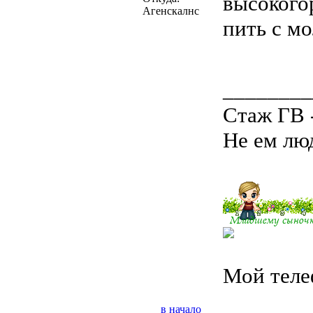
высокого
Агенскалнс
пить с м
________
Стаж ГВ 
Не ем люд
Мой теле
в начало