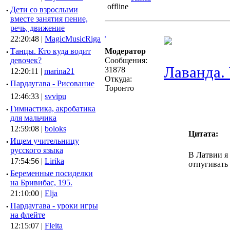
·
Дети со взрослыми
вместе занятия пение,
речь, движение
22:20:48 |
MagicMusicRiga
·
Танцы. Кто куда водит
Модератор
девочек?
Сообщения:
Лаванда.
31878
12:20:11 |
marina21
Откуда:
·
Пардаугава - Рисование
Торонто
12:46:33 |
svvipu
·
Гимнастика, акробатика
для мальчика
12:59:08 |
boloks
Цитата:
·
Ищем учительницу
русского языка
В Латвии я 
17:54:56 |
Lirika
отпугивать 
·
Беременные посиделки
на Бривибас, 195.
21:10:00 |
Elja
·
Пардаугава - уроки игры
на флейте
________
12:15:07 |
Fleita