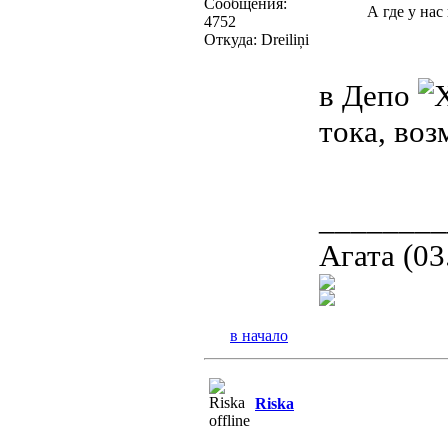
Сообщения:
А где у нас
4752
Откуда: Dreiliņi
в Депо
тока, воз
________
Агата (03
в начало
Riska