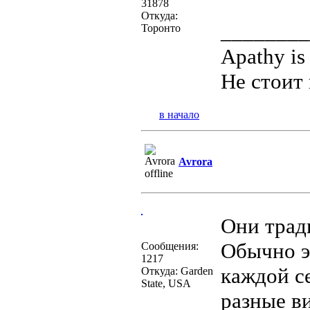
31878
Откуда:
________
Торонто
Apathy is
Не стоит 
в начало
Avrora
Они трад
Обычно эт
Сообщения:
1217
каждой с
Откуда: Garden
State, USA
разные в