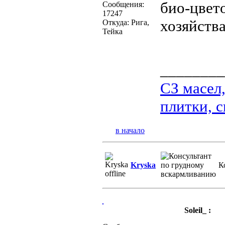
био-цвето
Сообщения:
17247
хозяйства
Откуда: Рига,
Тейка
________
СЗ масел
плитки, с
в начало
Kryska
К
Soleil_ :