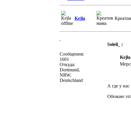
Kejla
Креатив
Soleil_ :
Сообщения:
Kejla
1601
Мер
Откуда:
Dortmund,
NRW,
Deutschland
А где у нас
Обожаю этот