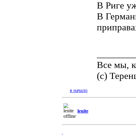
В Риге уж
В Герман
приправа
________
Все мы, 
(c) Терен
в начало
lenite