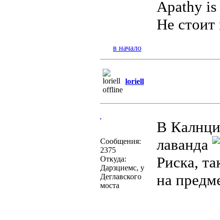
Apathy is
Не стоит 
в начало
loriell
В Калнци
лаванда
Сообщения:
2375
Риска, т
Откуда:
Дарзциемс, у
на предм
Деглавского
моста