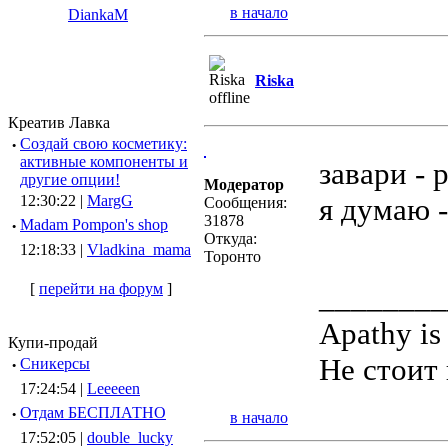
в начало
DiankaM
Riska
Креатив Лавка
·
Создай свою косметику:
активные компоненты и
завари -
другие опции!
Модератор
12:30:22 |
MargG
я думаю -
Сообщения:
31878
·
Madam Pompon's shop
Откуда:
12:18:33 |
Vladkina_mama
Торонто
[
перейти на форум
]
________
Apathy is
Купи-продай
Не стоит 
·
Сникерсы
17:24:54 |
Leeeeen
·
Отдам БЕСПЛАТНО
в начало
17:52:05 |
double_lucky