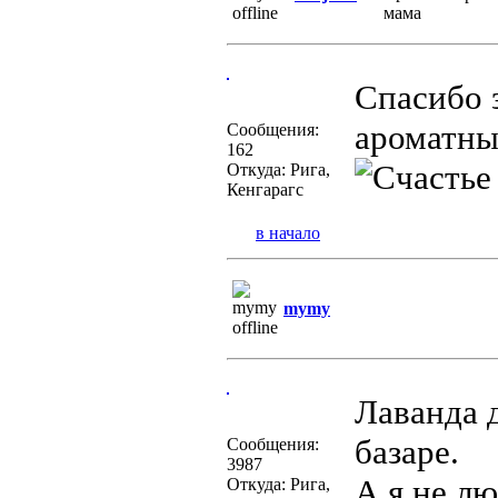
Спасибо 
ароматны
Сообщения:
162
Откуда: Рига,
Кенгарагс
в начало
mymy
Лаванда 
базаре.
Сообщения:
3987
А я не л
Откуда: Рига,