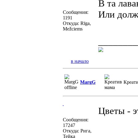
В та лава
Или долж
Сообщения:
1191
Откуда: Rīga,
Mežciems
________
в начало
MargG
Креат
Цветы - э
Сообщения:
17247
Откуда: Рига,
________
Тейка