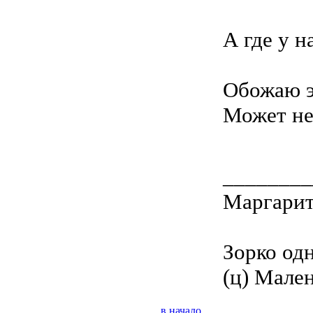
А где у н
Обожаю эт
Может не
________
Маргари
Зорко од
(ц) Мале
в начало