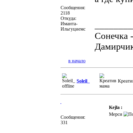
Сообщения:
2118
Откуда:
________
Иманта-
Ильгуциемс
Сонечка 
Дамирчик
в начало
Soleil_
Креати
Kejla :
Мерси
Сообщения:
331