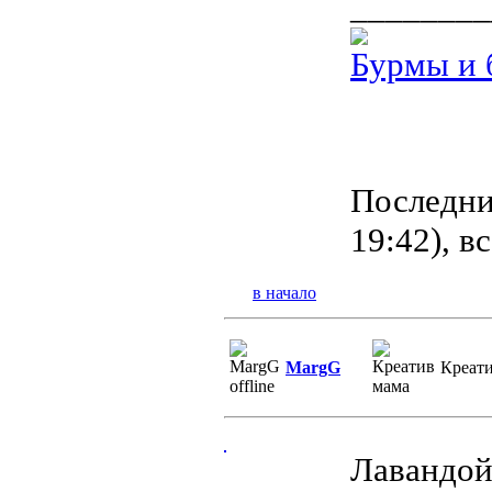
________
Бурмы и 
Последний
19:42), в
в начало
MargG
Креат
Лавандой