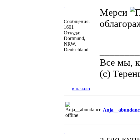
Мерси
облагора
Сообщения:
1601
Откуда:
Dortmund,
NRW,
________
Deutschland
Все мы, 
(c) Терен
в начало
Anja__abundanc
а где куп