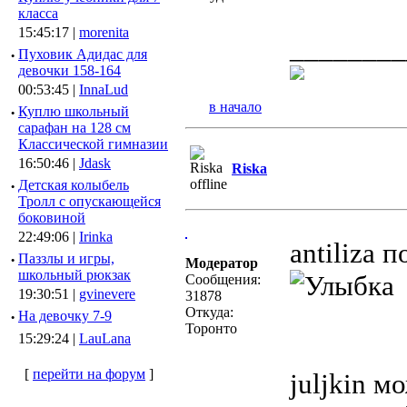
класса
15:45:17 |
morenita
________
·
Пуховик Адидас для
девочки 158-164
00:53:45 |
InnaLud
в начало
·
Куплю школьный
сарафан на 128 см
Классической гимназии
16:50:46 |
Jdask
Riska
·
Детская колыбель
Тролл с опускающейся
боковиной
22:49:06 |
Irinka
antiliza 
·
Паззлы и игры,
Модератор
школьный рюкзак
Сообщения:
19:30:51 |
gvinevere
31878
Откуда:
·
Hа девочку 7-9
Торонто
15:29:24 |
LauLana
[
перейти на форум
]
juljkin м