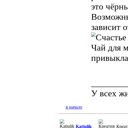
это чёрн
Возможны
зависит о
Чай для 
привыкл
________
У всех жи
в начало
Katjulik
Креат