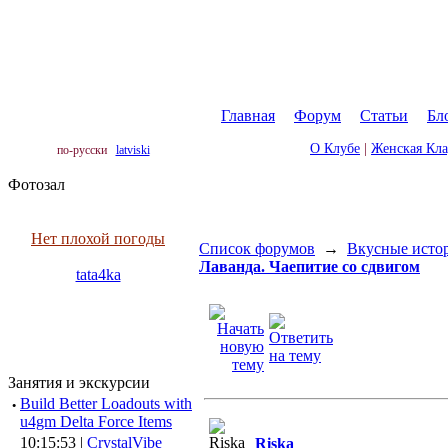
Главная
|
Форум
|
Статьи
|
Бл
О Клубе
|
Женская Кл
по-русски
latviski
Фотозал
Нет плохой погоды
Список форумов
→
Вкусные исто
Лаванда. Чаепитие со сдвигом
tata4ka
Занятия и экскурсии
·
Build Better Loadouts with
u4gm Delta Force Items
10:15:53 |
CrystalVibe
Riska