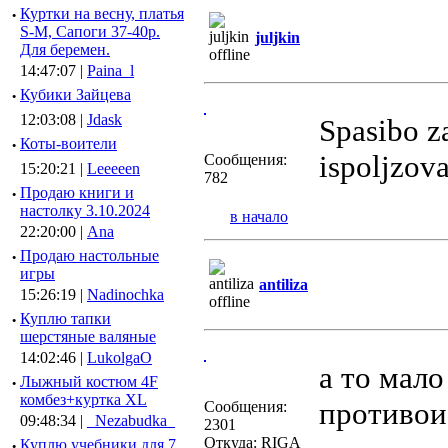
·
Куртки на весну, платья
S-M, Сапоги 37-40р.
juljkin
Для беремен.
14:47:07 |
Paina_l
·
Кубики Зайцева
12:03:08 |
Jdask
Spasibo za
·
Коты-воители
ispoljzova
Сообщения:
15:20:21 |
Leeeeen
782
·
Продаю книги и
настолку 3.10.2024
в начало
22:20:00 |
Ana
·
Продаю настольные
игры
antiliza
15:26:19 |
Nadinochka
·
Куплю тапки
шерстяные валяные
14:02:46 |
LukolgaO
а то мало
·
Лыжный костюм 4F
комбез+куртка XL
противои
Сообщения:
09:48:34 |
_Nezabudka_
2301
Откуда: RIGA
·
Куплю учебники для 7