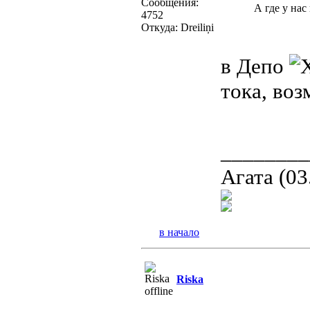
Сообщения:
А где у нас
4752
Откуда: Dreiliņi
в Депо
тока, воз
________
Агата (03
в начало
Riska