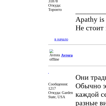
31878
Откуда:
________
Торонто
Apathy is
Не стоит 
в начало
Avrora
Они трад
Обычно эт
Сообщения:
1217
каждой с
Откуда: Garden
State, USA
разные в