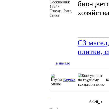
био-цвето
Сообщения:
17247
хозяйства
Откуда: Рига,
Тейка
________
СЗ масел
плитки, с
в начало
Kryska
К
Soleil_ :