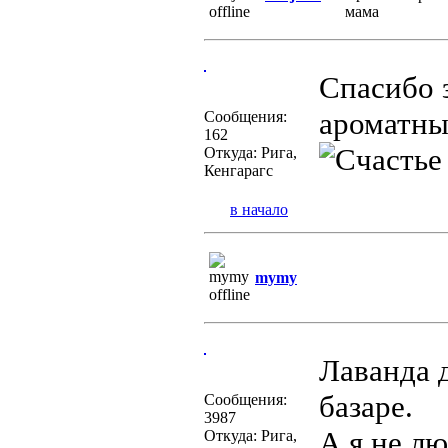
Спасибо 
ароматны
Сообщения:
162
Откуда: Рига,
Кенгарагс
в начало
mymy
Лаванда 
базаре.
Сообщения:
3987
А я не л
Откуда: Рига,