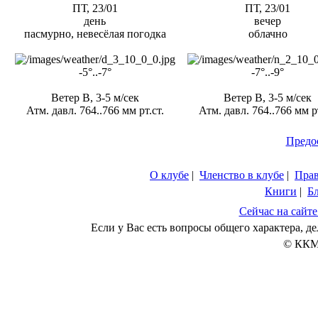
ПТ, 23/01
ПТ, 23/01
день
вечер
пасмурно, невесёлая погодка
облачно
-5°..-7°
-7°..-9°
Ветер В, 3-5 м/сек
Ветер В, 3-5 м/сек
Атм. давл. 764..766 мм рт.ст.
Атм. давл. 764..766 мм рт
Предо
О клубе
|
Членство в клубе
|
Пра
Книги
|
Б
Сейчас на сайте
Если у Вас есть вопросы общего характера, 
© ККМ