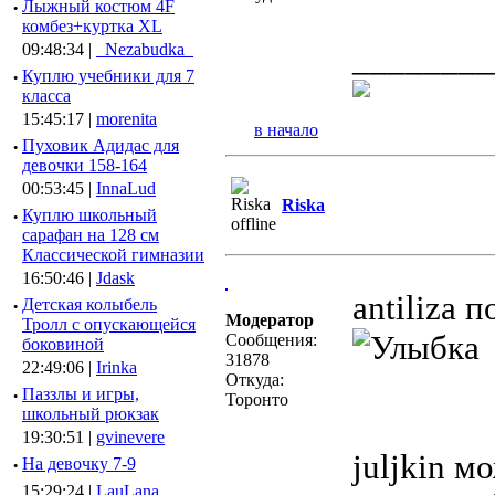
·
Лыжный костюм 4F
комбез+куртка XL
09:48:34 |
_Nezabudka_
________
·
Куплю учебники для 7
класса
15:45:17 |
morenita
в начало
·
Пуховик Адидас для
девочки 158-164
00:53:45 |
InnaLud
Riska
·
Куплю школьный
сарафан на 128 см
Классической гимназии
16:50:46 |
Jdask
antiliza 
·
Детская колыбель
Модератор
Тролл с опускающейся
Сообщения:
боковиной
31878
22:49:06 |
Irinka
Откуда:
·
Паззлы и игры,
Торонто
школьный рюкзак
19:30:51 |
gvinevere
juljkin м
·
Hа девочку 7-9
15:29:24 |
LauLana