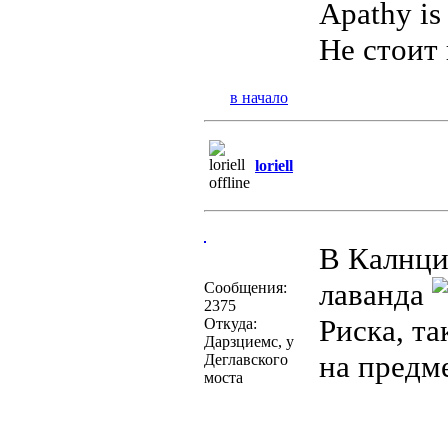
Apathy is
Не стоит 
в начало
loriell
В Калнци
лаванда
Сообщения:
2375
Риска, т
Откуда:
Дарзциемс, у
на предм
Деглавского
моста