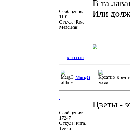
В та лава
Или долж
Сообщения:
1191
Откуда: Rīga,
Mežciems
________
в начало
MargG
Креат
Цветы - э
Сообщения:
17247
Откуда: Рига,
________
Тейка