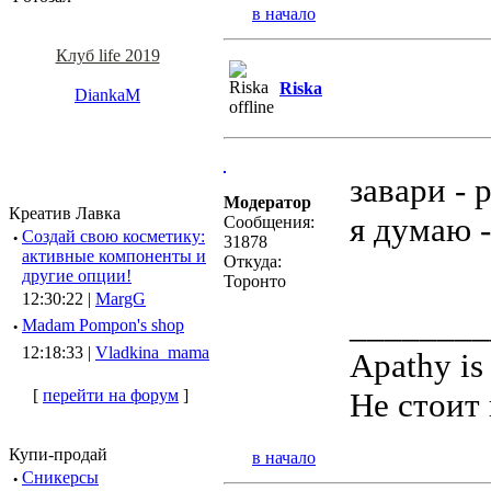
в начало
Клуб life 2019
Riska
DiankaM
завари -
Модератор
Креатив Лавка
я думаю -
Сообщения:
·
Создай свою косметику:
31878
активные компоненты и
Откуда:
другие опции!
Торонто
12:30:22 |
MargG
________
·
Madam Pompon's shop
12:18:33 |
Vladkina_mama
Apathy is
[
перейти на форум
]
Не стоит 
Купи-продай
в начало
·
Сникерсы