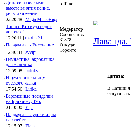
·
Дети со взрослыми
вместе занятия пение,
речь, движение
22:20:48 |
MagicMusicRiga
·
Танцы. Кто куда водит
Модератор
девочек?
Сообщения:
12:20:11 |
marina21
Лаванда.
31878
·
Пардаугава - Рисование
Откуда:
Торонто
12:46:33 |
svvipu
·
Гимнастика, акробатика
для мальчика
12:59:08 |
boloks
Цитата:
·
Ищем учительницу
русского языка
В Латвии я 
17:54:56 |
Lirika
отпугивать 
·
Беременные посиделки
на Бривибас, 195.
21:10:00 |
Elja
·
Пардаугава - уроки игры
на флейте
12:15:07 |
Fleita
________