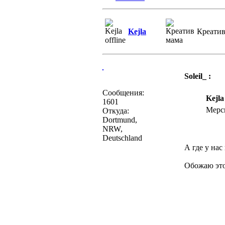
Kejla
Креатив
Soleil_ :
Сообщения:
Kejla
1601
Мер
Откуда:
Dortmund,
NRW,
Deutschland
А где у нас
Обожаю этот