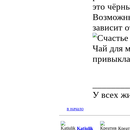
это чёрн
Возможны
зависит о
Чай для 
привыкл
________
У всех жи
в начало
Katjulik
Креат