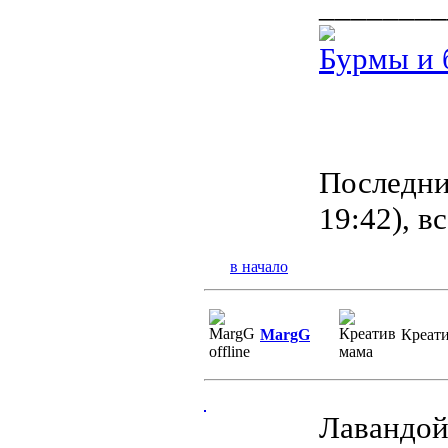
________
Бурмы и 
Последний
19:42), в
в начало
MargG
Креат
Лавандой