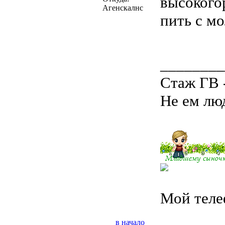
высокого
Агенскалнс
пить с м
________
Стаж ГВ 
Не ем люд
Мой теле
в начало