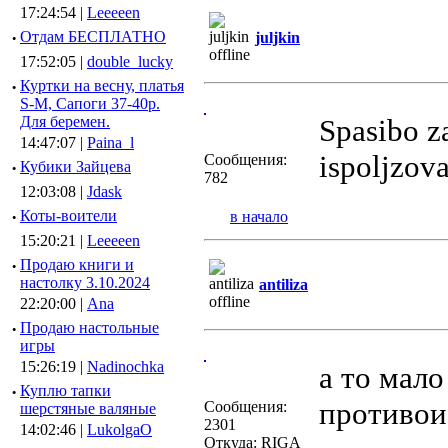
17:24:54 |
Leeeeen
·
Отдам БЕСПЛАТНО
juljkin
17:52:05 |
double_lucky
·
Куртки на весну, платья
S-M, Сапоги 37-40р.
Для беремен.
Spasibo za
14:47:07 |
Paina_l
ispoljzova
Сообщения:
·
Кубики Зайцева
782
12:03:08 |
Jdask
·
Коты-воители
в начало
15:20:21 |
Leeeeen
·
Продаю книги и
настолку 3.10.2024
antiliza
22:20:00 |
Ana
·
Продаю настольные
игры
15:26:19 |
Nadinochka
а то мало
·
Куплю тапки
противои
Сообщения:
шерстяные валяные
2301
14:02:46 |
LukolgaO
Откуда: RIGA