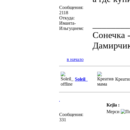
Сообщения:
2118
Откуда:
________
Иманта-
Ильгуциемс
Сонечка 
Дамирчик
в начало
Soleil_
Креати
Kejla :
Мерси
Сообщения:
331