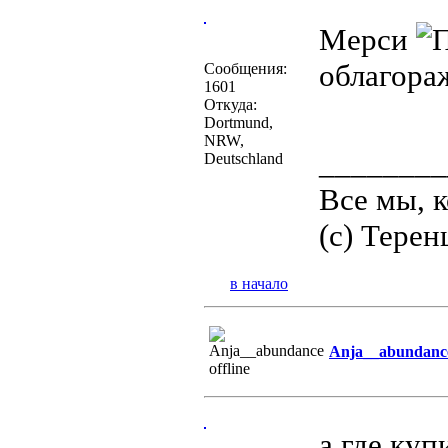
Мерси
облагора
Сообщения:
1601
Откуда:
Dortmund,
NRW,
________
Deutschland
Все мы, 
(c) Терен
в начало
Anja__abundanc
а где куп