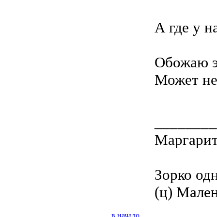
А где у н
Обожаю эт
Может не
________
Маргари
Зорко од
(ц) Мале
в начало