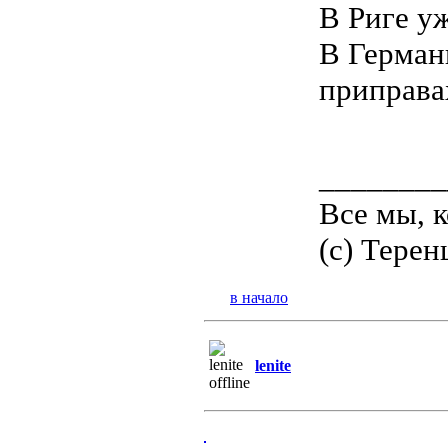
В Риге уж
В Герман
приправа
________
Все мы, 
(c) Терен
в начало
lenite