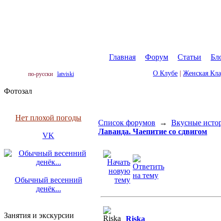
Главная
|
Форум
|
Статьи
|
Бл
О Клубе
|
Женская Кл
по-русски
latviski
Фотозал
Нет плохой погоды
Список форумов
→
Вкусные исто
Лаванда. Чаепитие со сдвигом
VK
Обычный весенний
денёк...
Занятия и экскурсии
Riska