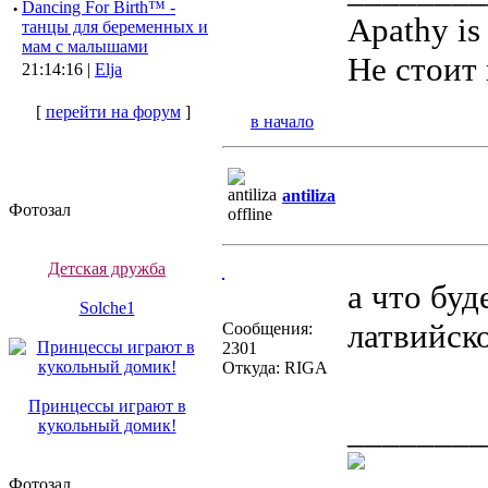
·
Dancing For Birth™ -
Apathy is
танцы для беременных и
мам с малышами
Не стоит 
21:14:16 |
Elja
[
перейти на форум
]
в начало
antiliza
Фотозал
Детская дружба
а что буд
Solche1
латвийск
Сообщения:
2301
Откуда: RIGA
Принцессы играют в
________
кукольный домик!
Фотозал